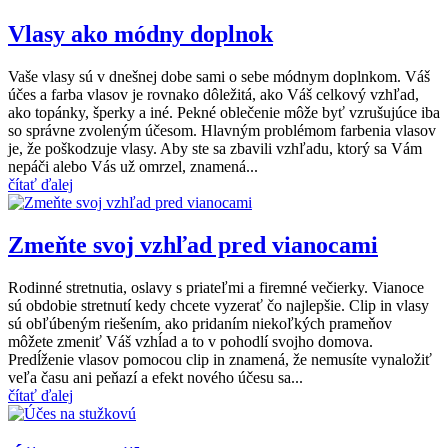
Vlasy ako módny doplnok
Vaše vlasy sú v dnešnej dobe sami o sebe módnym doplnkom. Váš
účes a farba vlasov je rovnako dôležitá, ako Váš celkový vzhľad,
ako topánky, šperky a iné. Pekné oblečenie môže byť vzrušujúce iba
so správne zvoleným účesom. Hlavným problémom farbenia vlasov
je, že poškodzuje vlasy. Aby ste sa zbavili vzhľadu, ktorý sa Vám
nepáči alebo Vás už omrzel, znamená...
čítať ďalej
Zmeňte svoj vzhľad pred vianocami
Rodinné stretnutia, oslavy s priateľmi a firemné večierky. Vianoce
sú obdobie stretnutí kedy chcete vyzerať čo najlepšie. Clip in vlasy
sú obľúbeným riešením, ako pridaním niekoľkých prameňov
môžete zmeniť Váš vzhĺad a to v pohodlí svojho domova.
Predĺženie vlasov pomocou clip in znamená, že nemusíte vynaložiť
veľa času ani peňazí a efekt nového účesu sa...
čítať ďalej