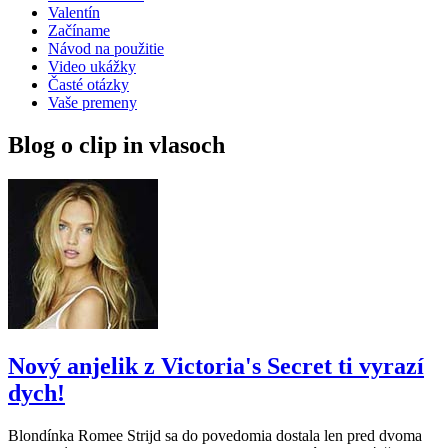
Valentín
Začíname
Návod na použitie
Video ukážky
Časté otázky
Vaše premeny
Blog o clip in vlasoch
Nový anjelik z Victoria's Secret ti vyrazí
dych!
Blondínka Romee Strijd sa do povedomia dostala len pred dvoma