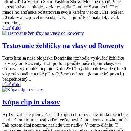
rokmi vďaka Victoria SecretFashion Show. Musíme uznať, že je
naozaj krásna a ako by z oka vypadla Candice Swanpoel. Táto
mladá holanďanka odštartovala svoju kariéru v roku 2011. Má len
20 rokov a už je veľmi žiadaná. Našli ju už keď mala 14, avšak
modeling...
čítať ďalej
Testovanie žehličky na vlasy od Rowenty
Tento krát sa naša blogerka Dominika rozhodla vyskúšať žehličku
na vlasy od Rowenty. Boli pri tom použité naše clip in vlasy. Čo
sľuboval výrobok? teplotu až do 230°C rýchle nahrievanie (do 30
s.) profesionálne tenké pláty (2,5 cm) ochrana (keramický povrch)
bezpečnostný...
čítať ďalej
Kúpa clip in vlasov
Aj Ty už dlhšie premýšľaš nad kúpou clip-in vlasov, no kedže ich je
na dnešnom trhu naozaj veľmi veľa, nevieš pre ktoré sa rozhodnúť?
Tak potom čítaj pozorne nasledujúce riadky. V tomto článku Ti
prinášame review na naše klasické clip-in vlasy a dozvieš sa prečo