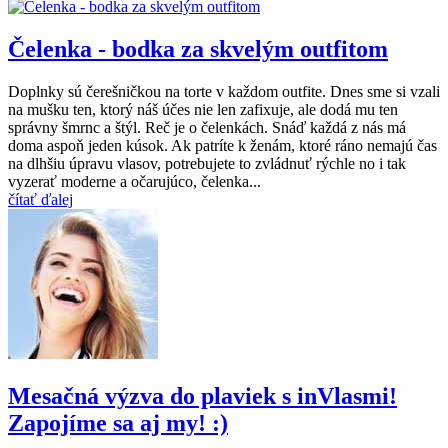
Čelenka - bodka za skvelým outfitom
Doplnky sú čerešničkou na torte v každom outfite. Dnes sme si vzali
na mušku ten, ktorý náš účes nie len zafixuje, ale dodá mu ten
správny šmrnc a štýl. Reč je o čelenkách. Snáď každá z nás má
doma aspoň jeden kúsok. Ak patríte k ženám, ktoré ráno nemajú čas
na dlhšiu úpravu vlasov, potrebujete to zvládnuť rýchle no i tak
vyzerať moderne a očarujúco, čelenka...
čítať ďalej
Mesačná výzva do plaviek s inVlasmi!
Zapojíme sa aj my! :)