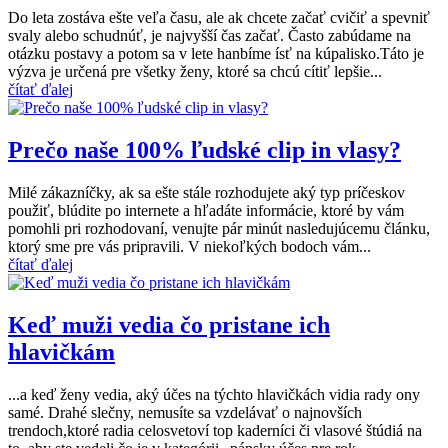
Do leta zostáva ešte veľa času, ale ak chcete začať cvičiť a spevniť
svaly alebo schudnúť, je najvyšší čas začať. Často zabúdame na
otázku postavy a potom sa v lete hanbíme ísť na kúpalisko.Táto je
výzva je určená pre všetky ženy, ktoré sa chcú cítiť lepšie...
čítať ďalej
Prečo naše 100% ľudské clip in vlasy?
Milé zákazníčky, ak sa ešte stále rozhodujete aký typ príčeskov
použiť, blúdite po internete a hľadáte informácie, ktoré by vám
pomohli pri rozhodovaní, venujte pár minút nasledujúcemu článku,
ktorý sme pre vás pripravili. V niekoľkých bodoch vám...
čítať ďalej
Keď muži vedia čo pristane ich
hlavičkám
...a keď ženy vedia, aký účes na týchto hlavičkách vidia rady ony
samé. Drahé slečny, nemusíte sa vzdelávať o najnovších
trendoch,ktoré radia celosvetoví top kaderníci či vlasové štúdiá na