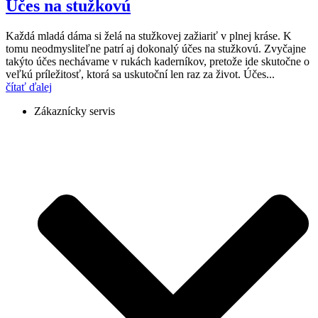
Účes na stužkovú
Každá mladá dáma si želá na stužkovej zažiariť v plnej kráse. K
tomu neodmysliteľne patrí aj dokonalý účes na stužkovú. Zvyčajne
takýto účes nechávame v rukách kaderníkov, pretože ide skutočne o
veľkú príležitosť, ktorá sa uskutoční len raz za život. Účes...
čítať ďalej
Zákaznícky servis