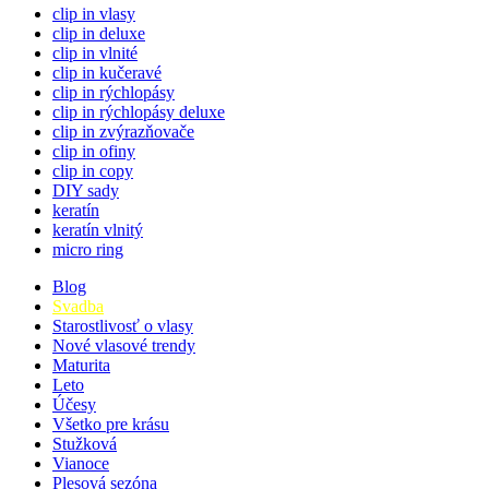
clip in vlasy
clip in deluxe
clip in vlnité
clip in kučeravé
clip in rýchlopásy
clip in rýchlopásy deluxe
clip in zvýrazňovače
clip in ofiny
clip in copy
DIY sady
keratín
keratín vlnitý
micro ring
Blog
Svadba
Starostlivosť o vlasy
Nové vlasové trendy
Maturita
Leto
Účesy
Všetko pre krásu
Stužková
Vianoce
Plesová sezóna