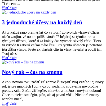
Ti chceme...
čítať ďalej
3 jednoduché účesy na každý deň
Aj ty každé ráno premýšľaš čo vytvoriť zo svojich vlasov? Chceš
niečo zaujímavé no nie príliš náročné? Inšpiruj sa týmito troma
rýchlymi účesmi, ktoré ti za krátky čas vytvoria skvelý efekt. Tieto
tri vrkoče ti zaberú veľmi málo času. Pri týchto účesoch je potrebná
istá dĺžka vlasov. Preto ak vlastníš clip-in vlasy neváhaj a použi ich.
Tvoj účes...
čítať ďalej
Nový rok – čas na zmenu
Ako v novom roku začať žiť zdravo či zlepšiť svoj vzhľad? :) Nový
rok je pre mnohých ľudí výzvou, nedarmo si dávame novoročné
predsavzatia. Začať žiť lepšie, zdravšie a možno s novým lookom!
Chce to nielen stratégiu, plán, ale aj pevnú vôľu. Niektoré zmeny
neprídu hneď,...
čítať ďalej