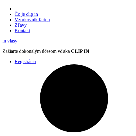
Čo je clip in
Vzorkovník
farieb
Zľavy
Kontakt
in
vlasy
Zažiarte
dokonalým účesom
vďaka
CLIP IN
Registrácia