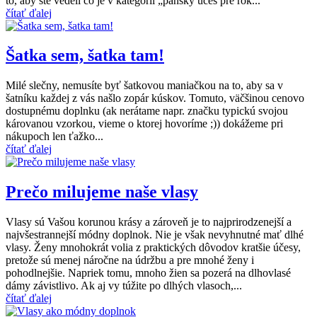
to, aby ste vedeli čo je v kategórii „pánsky účes pre rok...
čítať ďalej
Šatka sem, šatka tam!
Milé slečny, nemusíte byť šatkovou maniačkou na to, aby sa v
šatníku každej z vás našlo zopár kúskov. Tomuto, väčšinou cenovo
dostupnému doplnku (ak nerátame napr. značku typickú svojou
károvanou vzorkou, vieme o ktorej hovoríme ;)) dokážeme pri
nákupoch len ťažko...
čítať ďalej
Prečo milujeme naše vlasy
Vlasy sú Vašou korunou krásy a zároveň je to najprirodzenejší a
najvšestrannejší módny doplnok. Nie je však nevyhnutné mať dlhé
vlasy. Ženy mnohokrát volia z praktických dôvodov kratšie účesy,
pretože sú menej náročne na údržbu a pre mnohé ženy i
pohodlnejšie. Napriek tomu, mnoho žien sa pozerá na dlhovlasé
dámy závistlivo. Ak aj vy túžite po dlhých vlasoch,...
čítať ďalej