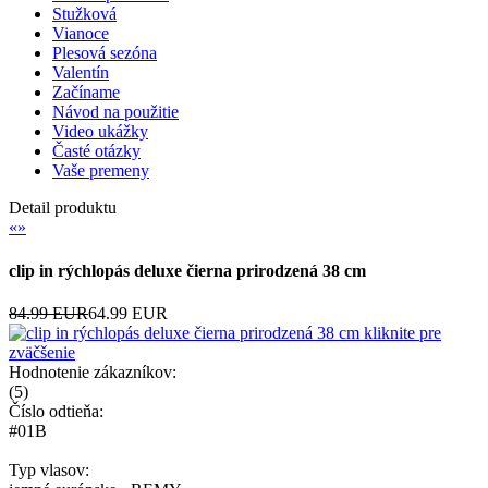
Stužková
Vianoce
Plesová sezóna
Valentín
Začíname
Návod na použitie
Video ukážky
Časté otázky
Vaše premeny
Detail produktu
«
»
clip in rýchlopás deluxe čierna prirodzená 38 cm
84.99 EUR
64.99 EUR
kliknite pre
zväčšenie
Hodnotenie zákazníkov:
(
5
)
Číslo odtieňa:
#01B
Typ vlasov: