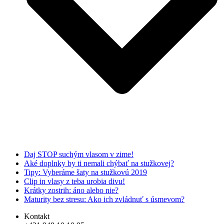
Daj STOP suchým vlasom v zime!
Aké doplnky by ti nemali chýbať na stužkovej?
Tipy: Vyberáme šaty na stužkovú 2019
Clip in vlasy z teba urobia divu!
Krátky zostrih: áno alebo nie?
Maturity bez stresu: Ako ich zvládnuť s úsmevom?
Kontakt