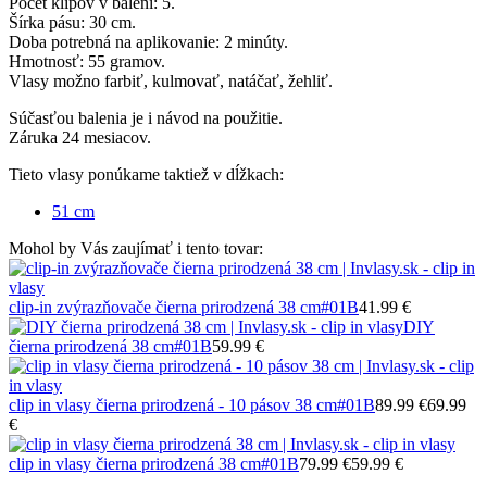
Počet klipov v balení: 5.
Šírka pásu: 30 cm.
Doba potrebná na aplikovanie: 2 minúty.
Hmotnosť: 55 gramov.
Vlasy možno farbiť, kulmovať, natáčať, žehliť.
Súčasťou balenia je i návod na použitie.
Záruka 24 mesiacov.
Tieto vlasy ponúkame taktiež v dĺžkach:
51 cm
Mohol by Vás zaujímať i tento tovar:
clip-in zvýrazňovače čierna prirodzená 38 cm
#01B
41.99 €
DIY
čierna prirodzená 38 cm
#01B
59.99 €
clip in vlasy čierna prirodzená - 10 pásov 38 cm
#01B
89.99 €
69.99
€
clip in vlasy čierna prirodzená 38 cm
#01B
79.99 €
59.99 €