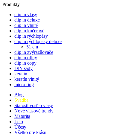
Produkty
clip in vlasy
clip in deluxe
clip in vlnité
clip in kučeravé
clip in rýchlopásy
clip in rýchlopásy deluxe
51 cm
clip in zvýrazňovače
clip in ofiny
clip in copy
DIY sady
keratín
keratín vlnitý
micro ring
Blog
Svadba
Starostlivosť o vlasy
Nové vlasové trendy
Maturita
Leto
Účesy
Všetko pre krásu