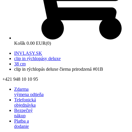
Košík
0.00 EUR
(0)
INVLASY.SK
clip in rýchlopásy deluxe
38 cm
clip in rýchlopás deluxe čierna prirodzená #01B
+421 948 10 10 95
Zdarma
výmena odtieňa
Telefonická
objednávka
Bezpečný
nákup
Platba a
dodanie