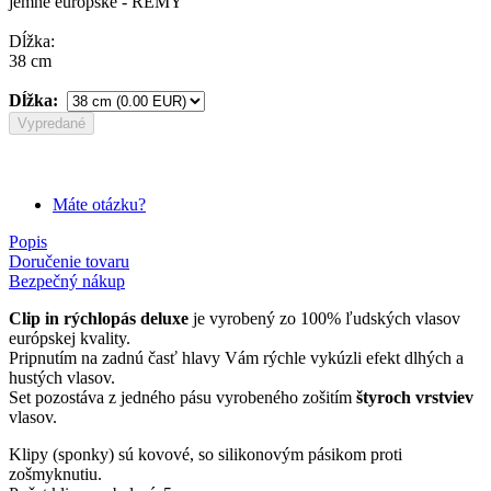
jemné európske - REMY
Dĺžka:
38 cm
Dĺžka:
Vypredané
Máte otázku?
Popis
Doručenie tovaru
Bezpečný nákup
Clip in rýchlopás deluxe
je vyrobený zo 100% ľudských vlasov
európskej kvality.
Pripnutím na zadnú časť hlavy Vám rýchle vykúzli efekt dlhých a
hustých vlasov.
Set pozostáva z jedného pásu vyrobeného zošitím
štyroch vrstviev
vlasov.
Klipy (sponky) sú kovové, so silikonovým pásikom proti
zošmyknutiu.