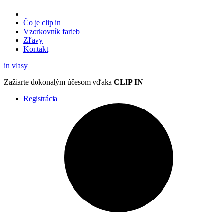
Čo je clip in
Vzorkovník
farieb
Zľavy
Kontakt
in
vlasy
Zažiarte
dokonalým účesom
vďaka
CLIP IN
Registrácia