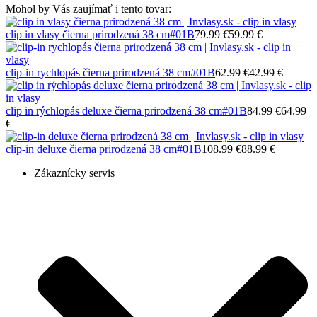
Mohol by Vás zaujímať i tento tovar:
clip in vlasy čierna prirodzená 38 cm
#01B
79.99 €
59.99 €
clip-in rychlopás čierna prirodzená 38 cm
#01B
62.99 €
42.99 €
clip in rýchlopás deluxe čierna prirodzená 38 cm
#01B
84.99 €
64.99
€
clip-in deluxe čierna prirodzená 38 cm
#01B
108.99 €
88.99 €
Zákaznícky servis