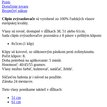
Popis
Doručenie tovaru
Bezpečný nákup
Clipin zvýrazňovače
sú vyrobené zo 100% ľudských vlasov
európskej kvality.
Vlasy sú rovné, dostupné v dĺžkach 38, 51 alebo 61cm.
Sada clipin zvýrazňovačov pozostáva z 8 pásov s prišitým klipom:
8x5cm (1 klip)
Klipy sú kovové, so silikonovým pásikom proti zošmyknutiu.
Počet klipov: 8.
Doba potrebná na aplikovanie: 5 minút.
Hmotnosť: 40/45/55 gramov.
Vlasy možno farbiť, kulmovať, natáčať, žehliť.
Súčasťou balenia je i návod na použitie.
Záruka 24 mesiacov.
Tieto vlasy ponúkame taktiež v dĺžkach:
51 cm
61 cm