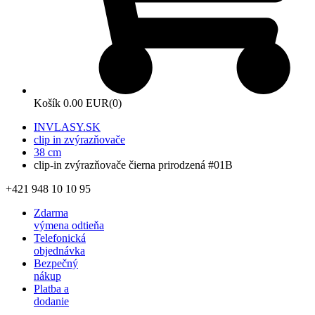
Košík
0.00 EUR
(0)
INVLASY.SK
clip in zvýrazňovače
38 cm
clip-in zvýrazňovače čierna prirodzená #01B
+421 948 10 10 95
Zdarma
výmena odtieňa
Telefonická
objednávka
Bezpečný
nákup
Platba a
dodanie