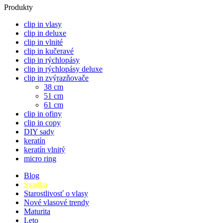
Produkty
clip in vlasy
clip in deluxe
clip in vlnité
clip in kučeravé
clip in rýchlopásy
clip in rýchlopásy deluxe
clip in zvýrazňovače
38 cm
51 cm
61 cm
clip in ofiny
clip in copy
DIY sady
keratín
keratín vlnitý
micro ring
Blog
Svadba
Starostlivosť o vlasy
Nové vlasové trendy
Maturita
Leto