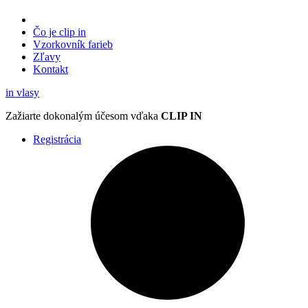
Čo je clip in
Vzorkovník
farieb
Zľavy
Kontakt
in
vlasy
Zažiarte
dokonalým účesom
vďaka
CLIP IN
Registrácia