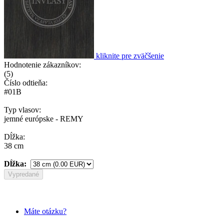
kliknite pre zväčšenie
Hodnotenie zákazníkov:
(
5
)
Číslo odtieňa:
#01B
Typ vlasov:
jemné európske - REMY
Dĺžka:
38 cm
Dĺžka:
Vypredané
Máte otázku?