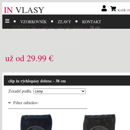
IN
VLASY
Košík
(0
VZORKOVNÍK
ZĽAVY
KONTAKT
INVLASY.SK
clip in rýchlopásy deluxe
38 cm
MEGA VÝPREDAJ
už od 29.99 €
clip in rýchlopásy deluxe - 38 cm
Zoradiť podľa:
Filter odtieňov: