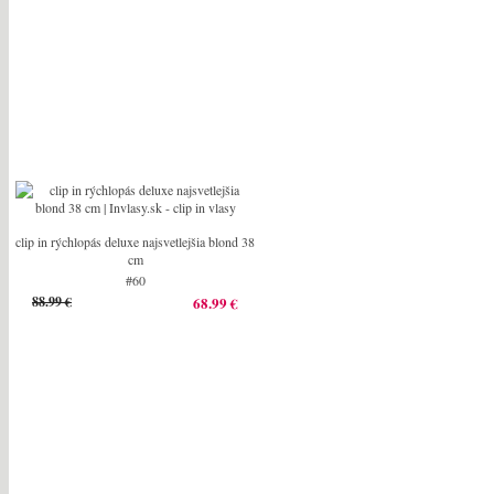
clip in rýchlopás deluxe najsvetlejšia blond 38
cm
#60
88.99 €
68.99 €