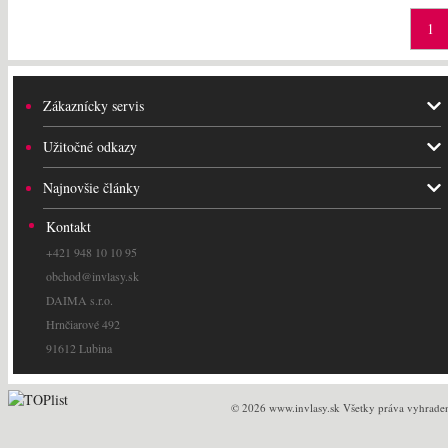
1
Zákaznícky servis
Užitočné odkazy
Najnovšie články
Kontakt
+421 948 10 10 95
obchod@invlasy.sk
DAIMA s.r.o.
Hrnčiarové 492
91612 Lubina
© 2026 www.invlasy.sk Všetky práva vyhrade