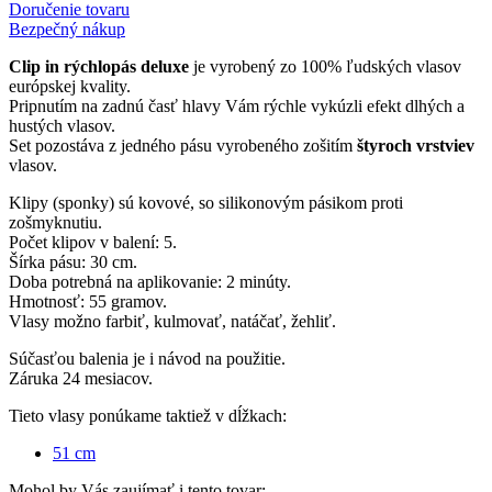
Doručenie tovaru
Bezpečný nákup
Clip in rýchlopás deluxe
je vyrobený zo 100% ľudských vlasov
európskej kvality.
Pripnutím na zadnú časť hlavy Vám rýchle vykúzli efekt dlhých a
hustých vlasov.
Set pozostáva z jedného pásu vyrobeného zošitím
štyroch vrstviev
vlasov.
Klipy (sponky) sú kovové, so silikonovým pásikom proti
zošmyknutiu.
Počet klipov v balení: 5.
Šírka pásu: 30 cm.
Doba potrebná na aplikovanie: 2 minúty.
Hmotnosť: 55 gramov.
Vlasy možno farbiť, kulmovať, natáčať, žehliť.
Súčasťou balenia je i návod na použitie.
Záruka 24 mesiacov.
Tieto vlasy ponúkame taktiež v dĺžkach:
51 cm
Mohol by Vás zaujímať i tento tovar: