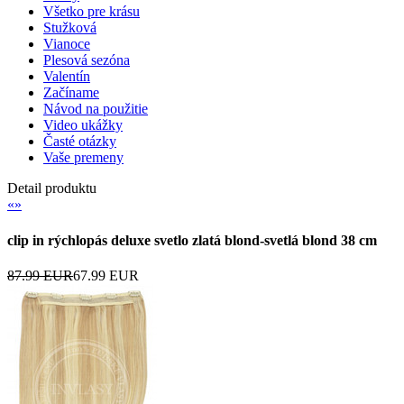
Všetko pre krásu
Stužková
Vianoce
Plesová sezóna
Valentín
Začíname
Návod na použitie
Video ukážky
Časté otázky
Vaše premeny
Detail produktu
«
»
clip in rýchlopás deluxe svetlo zlatá blond-svetlá blond 38 cm
87.99 EUR
67.99 EUR