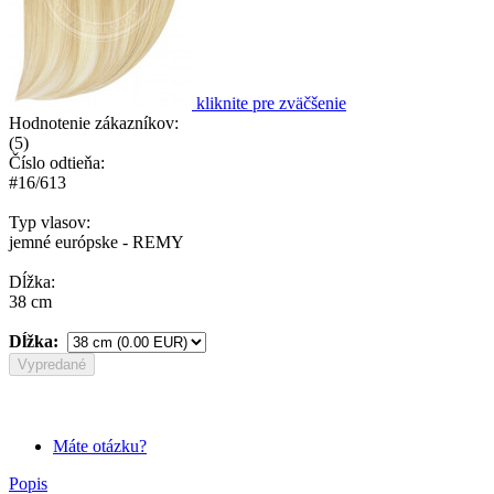
kliknite pre zväčšenie
Hodnotenie zákazníkov:
(
5
)
Číslo odtieňa:
#16/613
Typ vlasov:
jemné európske - REMY
Dĺžka:
38 cm
Dĺžka:
Vypredané
Máte otázku?
Popis