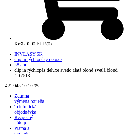
Košík
0.00 EUR
(0)
INVLASY.SK
clip in rýchlopásy deluxe
38 cm
clip in rýchlopás deluxe svetlo zlatá blond-svetlá blond
#16/613
+421 948 10 10 95
Zdarma
výmena odtieňa
Telefonická
objednávka
Bezpečný
nákup
Platba a
dodanie