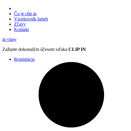
Čo je clip in
Vzorkovník
farieb
Zľavy
Kontakt
in
vlasy
Zažiarte
dokonalým účesom
vďaka
CLIP IN
Registrácia