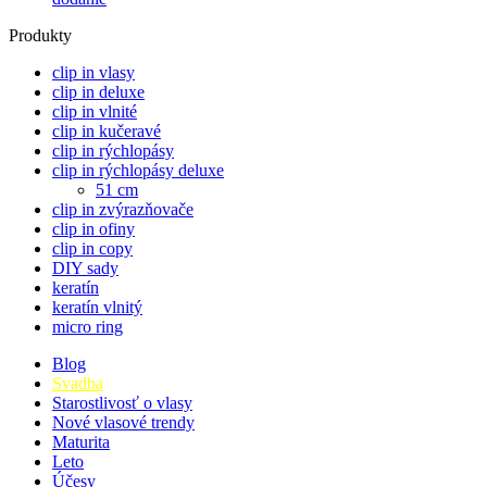
Produkty
clip in vlasy
clip in deluxe
clip in vlnité
clip in kučeravé
clip in rýchlopásy
clip in rýchlopásy deluxe
51 cm
clip in zvýrazňovače
clip in ofiny
clip in copy
DIY sady
keratín
keratín vlnitý
micro ring
Blog
Svadba
Starostlivosť o vlasy
Nové vlasové trendy
Maturita
Leto
Účesy