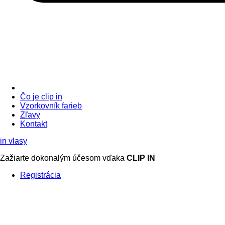
Čo je clip in
Vzorkovník
farieb
Zľavy
Kontakt
in
vlasy
Zažiarte
dokonalým účesom
vďaka
CLIP IN
Registrácia