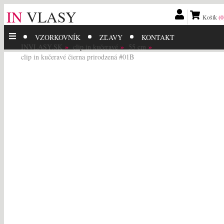
IN
VLASY
Košík
(0
VZORKOVNÍK
ZĽAVY
KONTAKT
INVLASY.SK
clip in kučeravé
55 cm
clip in kučeravé čierna prirodzená #01B
115.99
EUR
95.
EUR