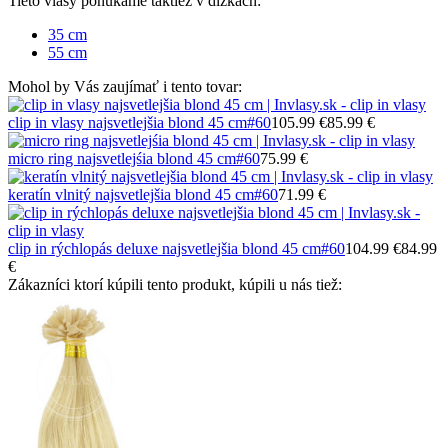
Tieto vlasy ponúkame taktiež v dĺžkach:
35 cm
55 cm
Mohol by Vás zaujímať i tento tovar:
clip in vlasy najsvetlejšia blond 45 cm
#60
105.99 €
85.99 €
micro ring najsvetlejśia blond 45 cm
#60
75.99 €
keratín vlnitý najsvetlejšia blond 45 cm
#60
71.99 €
clip in rýchlopás deluxe najsvetlejšia blond 45 cm
#60
104.99 €
84.99
€
Zákazníci ktorí kúpili tento produkt, kúpili u nás tiež: