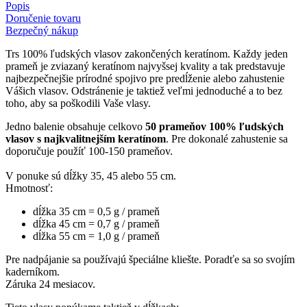
Popis
Doručenie tovaru
Bezpečný nákup
Trs 100% ľudských vlasov zakončených keratínom. Každy jeden
prameň je zviazaný keratínom najvyšsej kvality a tak predstavuje
najbezpečnejšie prírodné spojivo pre predĺženie alebo zahustenie
Vášich vlasov. Odstránenie je taktiež veľmi jednoduché a to bez
toho, aby sa poškodili Vaše vlasy.
Jedno balenie obsahuje celkovo
50 prameňov 100% ľudských
vlasov s najkvalitnejším keratínom
. Pre dokonalé zahustenie sa
doporučuje použíť 100-150 prameňov.
V ponuke sú dĺžky 35, 45 alebo 55 cm.
Hmotnosť:
dĺžka 35 cm = 0,5 g / prameň
dĺžka 45 cm = 0,7 g / prameň
dĺžka 55 cm = 1,0 g / prameň
Pre nadpájanie sa používajú špeciálne kliešte. Poradťe sa so svojím
kaderníkom.
Záruka 24 mesiacov.