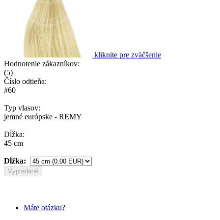
kliknite pre zväčšenie
Hodnotenie zákazníkov:
(
5
)
Číslo odtieňa:
#60
Typ vlasov:
jemné európske - REMY
Dĺžka:
45 cm
Dĺžka:
Vypredané
Máte otázku?