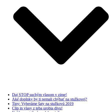
Daj STOP suchým vlasom v zime!
Aké doplnky by ti nemali chýbať na stužkovej?
Tipy: Vyberáme šaty na stužkovú 2019
Clip in vlasy z teba urobia divu!