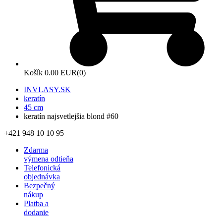
Košík
0.00 EUR
(0)
INVLASY.SK
keratín
45 cm
keratín najsvetlejšia blond #60
+421 948 10 10 95
Zdarma
výmena odtieňa
Telefonická
objednávka
Bezpečný
nákup
Platba a
dodanie