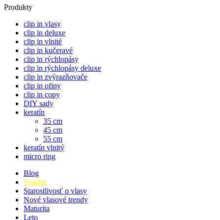
Produkty
clip in vlasy
clip in deluxe
clip in vlnité
clip in kučeravé
clip in rýchlopásy
clip in rýchlopásy deluxe
clip in zvýrazňovače
clip in ofiny
clip in copy
DIY sady
keratín
35 cm
45 cm
55 cm
keratín vlnitý
micro ring
Blog
Svadba
Starostlivosť o vlasy
Nové vlasové trendy
Maturita
Leto