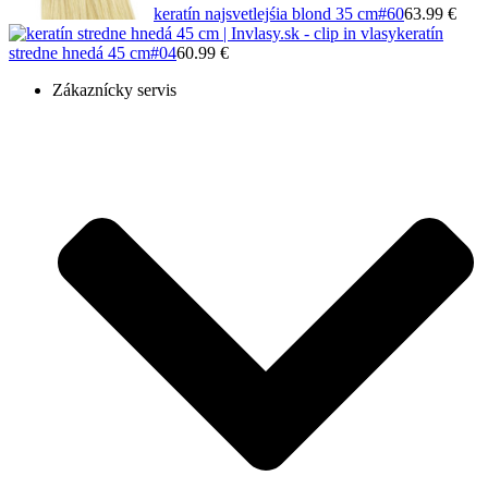
keratín najsvetlejśia blond 35 cm
#60
63.99 €
keratín
stredne hnedá 45 cm
#04
60.99 €
Zákaznícky servis