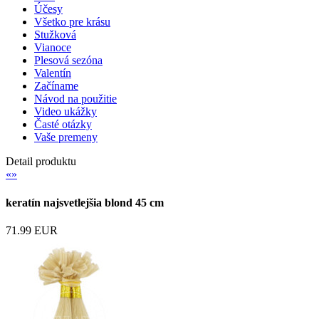
Účesy
Všetko pre krásu
Stužková
Vianoce
Plesová sezóna
Valentín
Začíname
Návod na použitie
Video ukážky
Časté otázky
Vaše premeny
Detail produktu
«
»
keratín najsvetlejšia blond 45 cm
71.99 EUR