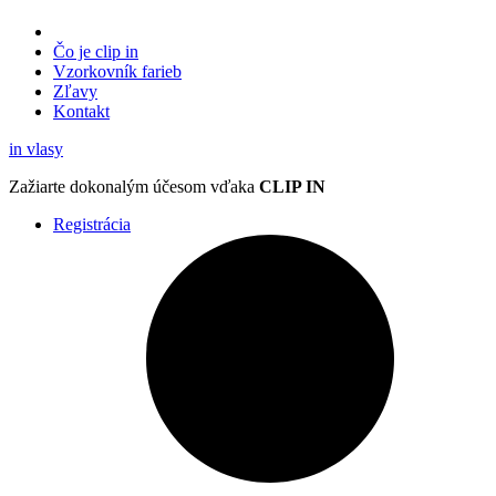
Čo je clip in
Vzorkovník
farieb
Zľavy
Kontakt
in
vlasy
Zažiarte
dokonalým účesom
vďaka
CLIP IN
Registrácia