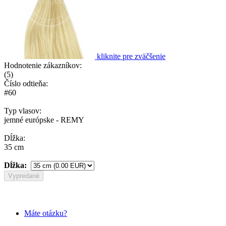
kliknite pre zväčšenie
Hodnotenie zákazníkov:
(
5
)
Číslo odtieňa:
#60
Typ vlasov:
jemné európske - REMY
Dĺžka:
35 cm
Dĺžka:
Vypredané
Máte otázku?