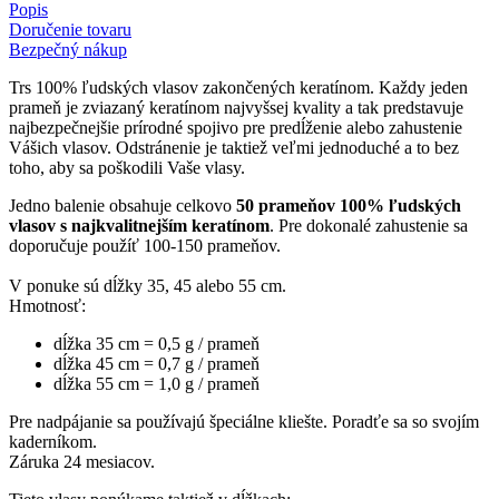
Popis
Doručenie tovaru
Bezpečný nákup
Trs 100% ľudských vlasov zakončených keratínom. Každy jeden
prameň je zviazaný keratínom najvyšsej kvality a tak predstavuje
najbezpečnejšie prírodné spojivo pre predĺženie alebo zahustenie
Vášich vlasov. Odstránenie je taktiež veľmi jednoduché a to bez
toho, aby sa poškodili Vaše vlasy.
Jedno balenie obsahuje celkovo
50 prameňov 100% ľudských
vlasov s najkvalitnejším keratínom
. Pre dokonalé zahustenie sa
doporučuje použíť 100-150 prameňov.
V ponuke sú dĺžky 35, 45 alebo 55 cm.
Hmotnosť:
dĺžka 35 cm = 0,5 g / prameň
dĺžka 45 cm = 0,7 g / prameň
dĺžka 55 cm = 1,0 g / prameň
Pre nadpájanie sa používajú špeciálne kliešte. Poradťe sa so svojím
kaderníkom.
Záruka 24 mesiacov.