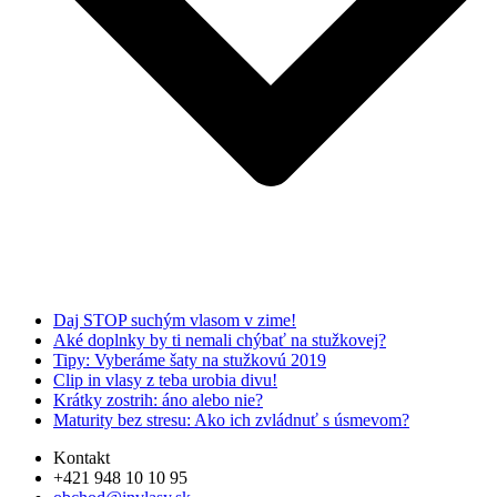
Daj STOP suchým vlasom v zime!
Aké doplnky by ti nemali chýbať na stužkovej?
Tipy: Vyberáme šaty na stužkovú 2019
Clip in vlasy z teba urobia divu!
Krátky zostrih: áno alebo nie?
Maturity bez stresu: Ako ich zvládnuť s úsmevom?
Kontakt
+421 948 10 10 95