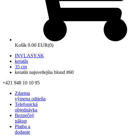
Košík
0.00 EUR
(0)
INVLASY.SK
keratín
35 cm
keratín najsvetlejśia blond #60
+421 948 10 10 95
Zdarma
výmena odtieňa
Telefonická
objednávka
Bezpečný
nákup
Platba a
dodanie