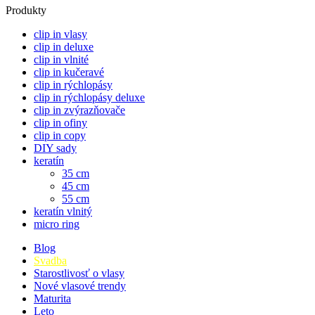
Produkty
clip in vlasy
clip in deluxe
clip in vlnité
clip in kučeravé
clip in rýchlopásy
clip in rýchlopásy deluxe
clip in zvýrazňovače
clip in ofiny
clip in copy
DIY sady
keratín
35 cm
45 cm
55 cm
keratín vlnitý
micro ring
Blog
Svadba
Starostlivosť o vlasy
Nové vlasové trendy
Maturita
Leto