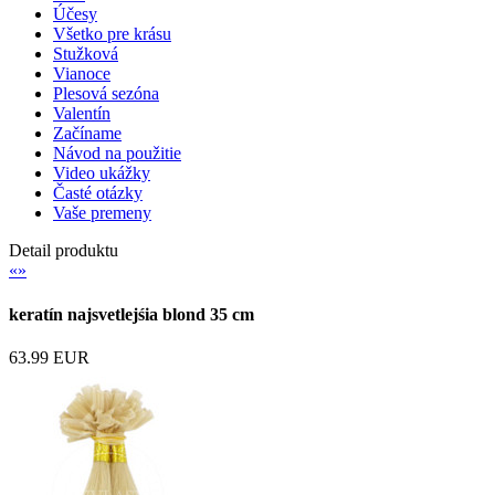
Účesy
Všetko pre krásu
Stužková
Vianoce
Plesová sezóna
Valentín
Začíname
Návod na použitie
Video ukážky
Časté otázky
Vaše premeny
Detail produktu
«
»
keratín najsvetlejśia blond 35 cm
63.99 EUR