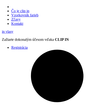
Čo je clip in
Vzorkovník
farieb
Zľavy
Kontakt
in
vlasy
Zažiarte
dokonalým účesom
vďaka
CLIP IN
Registrácia