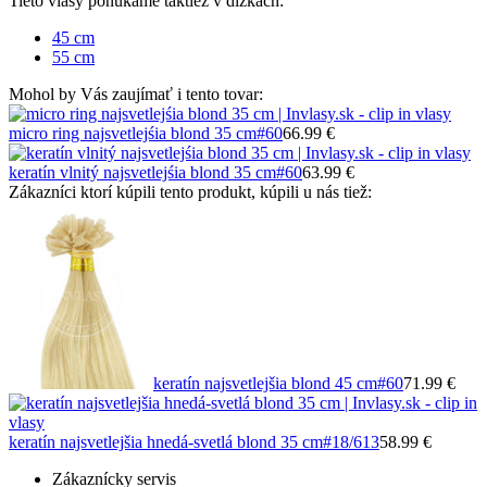
Tieto vlasy ponúkame taktiež v dĺžkach:
45 cm
55 cm
Mohol by Vás zaujímať i tento tovar:
micro ring najsvetlejśia blond 35 cm
#60
66.99 €
keratín vlnitý najsvetlejśia blond 35 cm
#60
63.99 €
Zákazníci ktorí kúpili tento produkt, kúpili u nás tiež:
keratín najsvetlejšia blond 45 cm
#60
71.99 €
keratín najsvetlejšia hnedá-svetlá blond 35 cm
#18/613
58.99 €
Zákaznícky servis