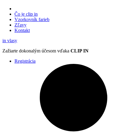
Čo je clip in
Vzorkovník
farieb
Zľavy
Kontakt
in
vlasy
Zažiarte
dokonalým účesom
vďaka
CLIP IN
Registrácia