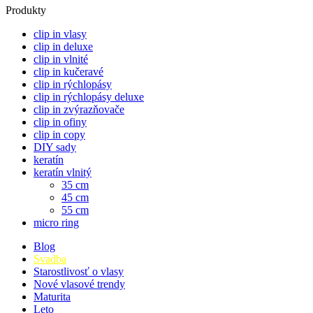
Produkty
clip in vlasy
clip in deluxe
clip in vlnité
clip in kučeravé
clip in rýchlopásy
clip in rýchlopásy deluxe
clip in zvýrazňovače
clip in ofiny
clip in copy
DIY sady
keratín
keratín vlnitý
35 cm
45 cm
55 cm
micro ring
Blog
Svadba
Starostlivosť o vlasy
Nové vlasové trendy
Maturita
Leto