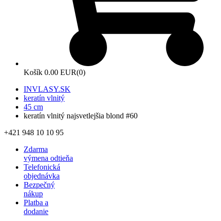
Košík
0.00 EUR
(0)
INVLASY.SK
keratín vlnitý
45 cm
keratín vlnitý najsvetlejšia blond #60
+421 948 10 10 95
Zdarma
výmena odtieňa
Telefonická
objednávka
Bezpečný
nákup
Platba a
dodanie