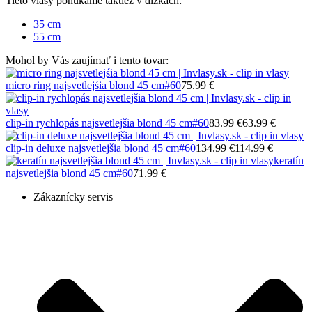
Tieto vlasy ponúkame taktiež v dĺžkach:
35 cm
55 cm
Mohol by Vás zaujímať i tento tovar:
micro ring najsvetlejśia blond 45 cm
#60
75.99 €
clip-in rychlopás najsvetlejšia blond 45 cm
#60
83.99 €
63.99 €
clip-in deluxe najsvetlejšia blond 45 cm
#60
134.99 €
114.99 €
keratín
najsvetlejšia blond 45 cm
#60
71.99 €
Zákaznícky servis