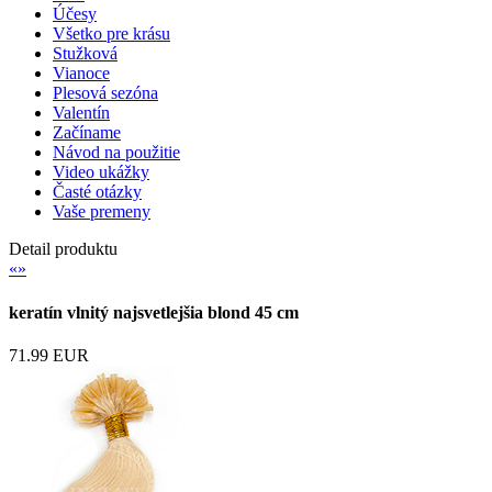
Účesy
Všetko pre krásu
Stužková
Vianoce
Plesová sezóna
Valentín
Začíname
Návod na použitie
Video ukážky
Časté otázky
Vaše premeny
Detail produktu
«
»
keratín vlnitý najsvetlejšia blond 45 cm
71.99 EUR