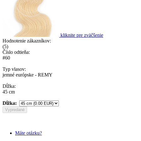
kliknite pre zväčšenie
Hodnotenie zákazníkov:
(
5
)
Číslo odtieňa:
#60
Typ vlasov:
jemné európske - REMY
Dĺžka:
45 cm
Dĺžka:
Vypredané
Máte otázku?