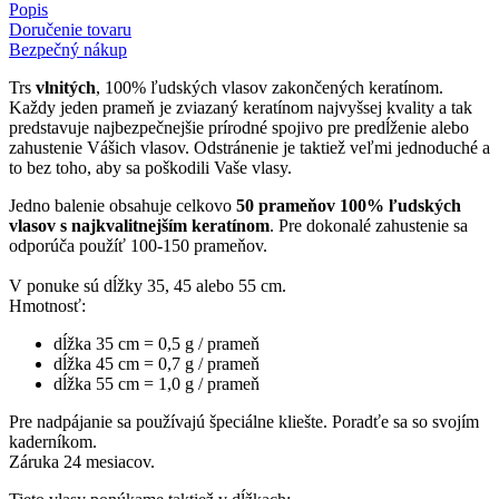
Popis
Doručenie tovaru
Bezpečný nákup
Trs
vlnitých
, 100% ľudských vlasov zakončených keratínom.
Každy jeden prameň je zviazaný keratínom najvyšsej kvality a tak
predstavuje najbezpečnejšie prírodné spojivo pre predĺženie alebo
zahustenie Vášich vlasov. Odstránenie je taktiež veľmi jednoduché a
to bez toho, aby sa poškodili Vaše vlasy.
Jedno balenie obsahuje celkovo
50 prameňov 100% ľudských
vlasov s najkvalitnejším keratínom
. Pre dokonalé zahustenie sa
odporúča použíť 100-150 prameňov.
V ponuke sú dĺžky 35, 45 alebo 55 cm.
Hmotnosť:
dĺžka 35 cm = 0,5 g / prameň
dĺžka 45 cm = 0,7 g / prameň
dĺžka 55 cm = 1,0 g / prameň
Pre nadpájanie sa používajú špeciálne kliešte. Poradťe sa so svojím
kaderníkom.
Záruka 24 mesiacov.