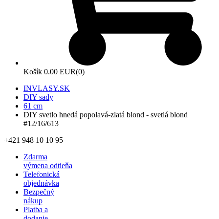
Košík
0.00 EUR
(0)
INVLASY.SK
DIY sady
61 cm
DIY svetlo hnedá popolavá-zlatá blond - svetlá blond
#12/16/613
+421 948 10 10 95
Zdarma
výmena odtieňa
Telefonická
objednávka
Bezpečný
nákup
Platba a
dodanie