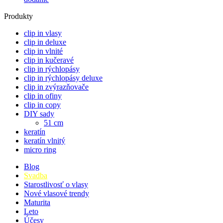
Produkty
clip in vlasy
clip in deluxe
clip in vlnité
clip in kučeravé
clip in rýchlopásy
clip in rýchlopásy deluxe
clip in zvýrazňovače
clip in ofiny
clip in copy
DIY sady
51 cm
keratín
keratín vlnitý
micro ring
Blog
Svadba
Starostlivosť o vlasy
Nové vlasové trendy
Maturita
Leto
Účesy