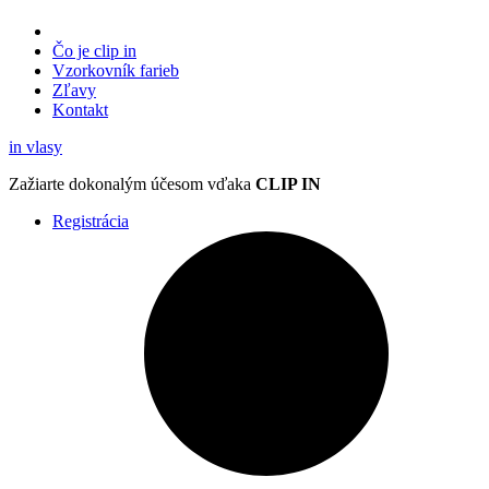
Čo je clip in
Vzorkovník
farieb
Zľavy
Kontakt
in
vlasy
Zažiarte
dokonalým účesom
vďaka
CLIP IN
Registrácia