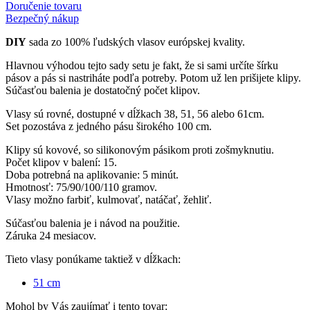
Doručenie tovaru
Bezpečný nákup
DIY
sada zo 100% ľudských vlasov európskej kvality.
Hlavnou výhodou tejto sady setu je fakt, že si sami určíte šírku
pásov a pás si nastriháte podľa potreby. Potom už len prišijete klipy.
Súčasťou balenia je dostatočný počet klipov.
Vlasy sú rovné, dostupné v dĺžkach 38, 51, 56 alebo 61cm.
Set pozostáva z jedného pásu širokého 100 cm.
Klipy sú kovové, so silikonovým pásikom proti zošmyknutiu.
Počet klipov v balení: 15.
Doba potrebná na aplikovanie: 5 minút.
Hmotnosť: 75/90/100/110 gramov.
Vlasy možno farbiť, kulmovať, natáčať, žehliť.
Súčasťou balenia je i návod na použitie.
Záruka 24 mesiacov.
Tieto vlasy ponúkame taktiež v dĺžkach:
51 cm
Mohol by Vás zaujímať i tento tovar: