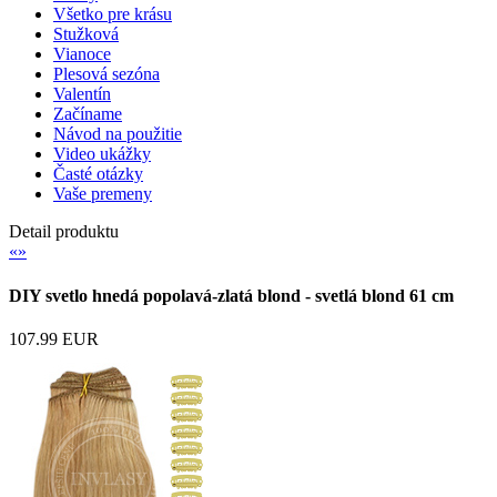
Všetko pre krásu
Stužková
Vianoce
Plesová sezóna
Valentín
Začíname
Návod na použitie
Video ukážky
Časté otázky
Vaše premeny
Detail produktu
«
»
DIY svetlo hnedá popolavá-zlatá blond - svetlá blond 61 cm
107.99 EUR