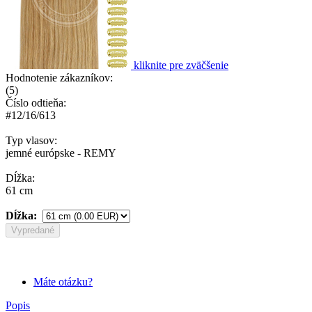
kliknite pre zväčšenie
Hodnotenie zákazníkov:
(
5
)
Číslo odtieňa:
#12/16/613
Typ vlasov:
jemné európske - REMY
Dĺžka:
61 cm
Dĺžka:
Vypredané
Máte otázku?
Popis