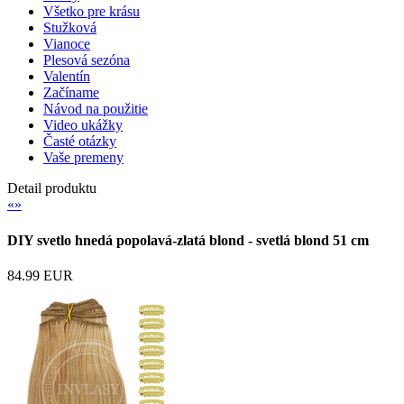
Všetko pre krásu
Stužková
Vianoce
Plesová sezóna
Valentín
Začíname
Návod na použitie
Video ukážky
Časté otázky
Vaše premeny
Detail produktu
«
»
DIY svetlo hnedá popolavá-zlatá blond - svetlá blond 51 cm
84.99 EUR