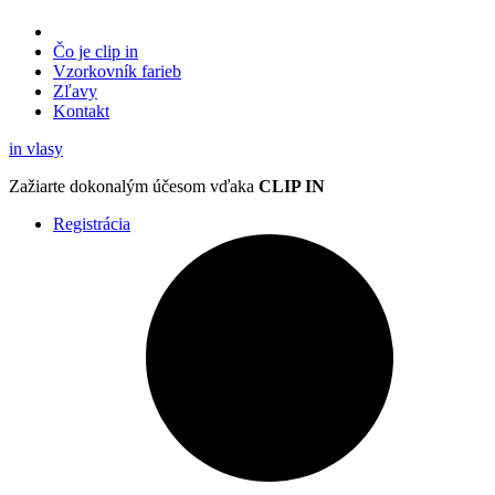
Čo je clip in
Vzorkovník
farieb
Zľavy
Kontakt
in
vlasy
Zažiarte
dokonalým účesom
vďaka
CLIP IN
Registrácia