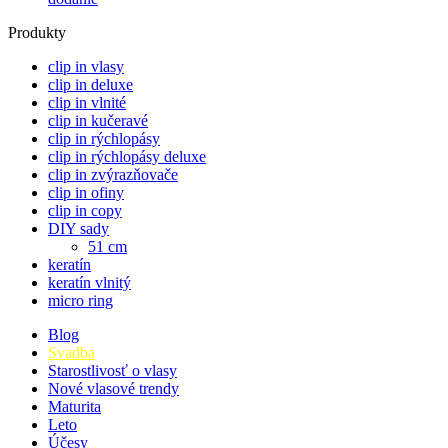
Produkty
clip in vlasy
clip in deluxe
clip in vlnité
clip in kučeravé
clip in rýchlopásy
clip in rýchlopásy deluxe
clip in zvýrazňovače
clip in ofiny
clip in copy
DIY sady
51 cm
keratín
keratín vlnitý
micro ring
Blog
Svadba
Starostlivosť o vlasy
Nové vlasové trendy
Maturita
Leto
Účesy