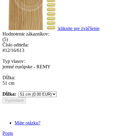
kliknite pre zväčšenie
Hodnotenie zákazníkov:
(
5
)
Číslo odtieňa:
#12/16/613
Typ vlasov:
jemné európske - REMY
Dĺžka:
51 cm
Dĺžka:
Vypredané
Máte otázku?
Popis