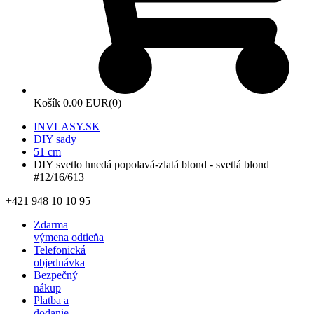
Košík
0.00 EUR
(0)
INVLASY.SK
DIY sady
51 cm
DIY svetlo hnedá popolavá-zlatá blond - svetlá blond
#12/16/613
+421 948 10 10 95
Zdarma
výmena odtieňa
Telefonická
objednávka
Bezpečný
nákup
Platba a
dodanie