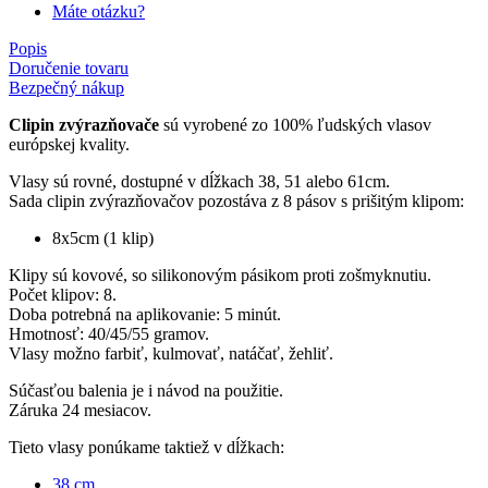
Máte otázku?
Popis
Doručenie tovaru
Bezpečný nákup
Clipin zvýrazňovače
sú vyrobené zo 100% ľudských vlasov
európskej kvality.
Vlasy sú rovné, dostupné v dĺžkach 38, 51 alebo 61cm.
Sada clipin zvýrazňovačov pozostáva z 8 pásov s prišitým klipom:
8x5cm (1 klip)
Klipy sú kovové, so silikonovým pásikom proti zošmyknutiu.
Počet klipov: 8.
Doba potrebná na aplikovanie: 5 minút.
Hmotnosť: 40/45/55 gramov.
Vlasy možno farbiť, kulmovať, natáčať, žehliť.
Súčasťou balenia je i návod na použitie.
Záruka 24 mesiacov.
Tieto vlasy ponúkame taktiež v dĺžkach:
38 cm