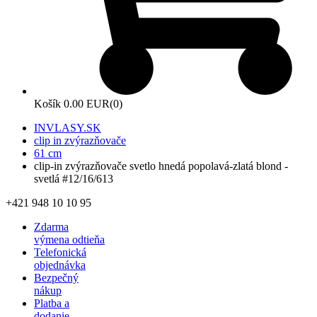
Košík
0.00 EUR
(0)
INVLASY.SK
clip in zvýrazňovače
61 cm
clip-in zvýrazňovače svetlo hnedá popolavá-zlatá blond -
svetlá #12/16/613
+421 948 10 10 95
Zdarma
výmena odtieňa
Telefonická
objednávka
Bezpečný
nákup
Platba a
dodanie