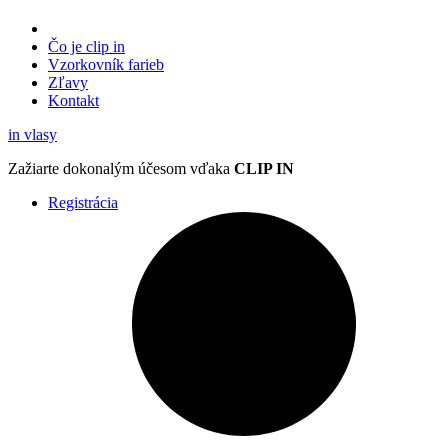
Čo je clip in
Vzorkovník
farieb
Zľavy
Kontakt
in
vlasy
Zažiarte
dokonalým účesom
vďaka
CLIP IN
Registrácia