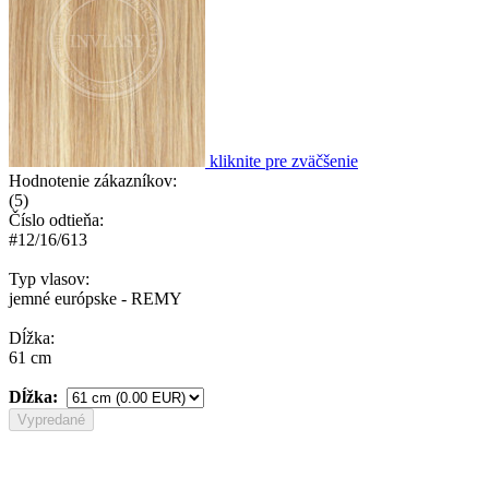
kliknite pre zväčšenie
Hodnotenie zákazníkov:
(
5
)
Číslo odtieňa:
#12/16/613
Typ vlasov:
jemné európske - REMY
Dĺžka:
61 cm
Dĺžka:
Vypredané