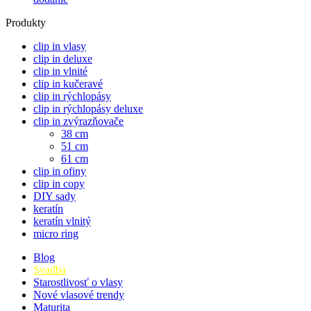
Produkty
clip in vlasy
clip in deluxe
clip in vlnité
clip in kučeravé
clip in rýchlopásy
clip in rýchlopásy deluxe
clip in zvýrazňovače
38 cm
51 cm
61 cm
clip in ofiny
clip in copy
DIY sady
keratín
keratín vlnitý
micro ring
Blog
Svadba
Starostlivosť o vlasy
Nové vlasové trendy
Maturita