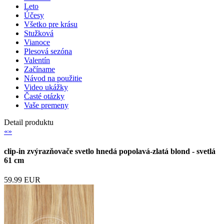
Leto
Účesy
Všetko pre krásu
Stužková
Vianoce
Plesová sezóna
Valentín
Začíname
Návod na použitie
Video ukážky
Časté otázky
Vaše premeny
Detail produktu
«
»
clip-in zvýrazňovače svetlo hnedá popolavá-zlatá blond - svetlá
61 cm
59.99 EUR