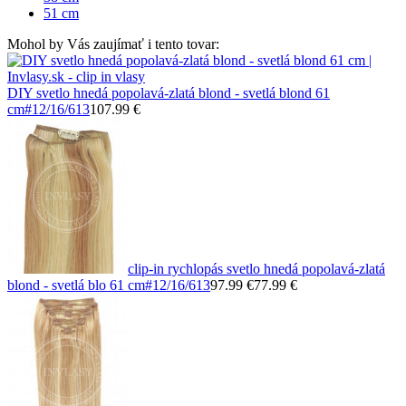
51 cm
Mohol by Vás zaujímať i tento tovar:
DIY svetlo hnedá popolavá-zlatá blond - svetlá blond 61
cm
#12/16/613
107.99 €
clip-in rychlopás svetlo hnedá popolavá-zlatá
blond - svetlá blo 61 cm
#12/16/613
97.99 €
77.99 €