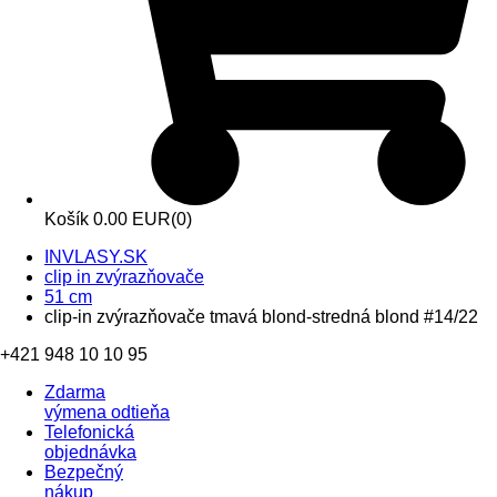
Košík
0.00 EUR
(0)
INVLASY.SK
clip in zvýrazňovače
51 cm
clip-in zvýrazňovače tmavá blond-stredná blond #14/22
+421 948 10 10 95
Zdarma
výmena odtieňa
Telefonická
objednávka
Bezpečný
nákup