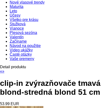
Nové vlasové trendy
Maturita
Leto
Účesy
Všetko pre krásu
Stužková
Vianoce
Plesová sezóna
Valentín
Začíname
Návod na použitie
Video ukážky
Časté otázky
Vaše premeny
Detail produktu
«
»
clip-in zvýrazňovače tmavá
blond-stredná blond 51 cm
53.99 EUR