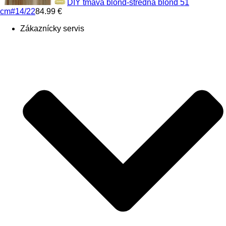
DIY tmavá blond-stredná blond 51
cm
#14/22
84.99 €
Zákaznícky servis