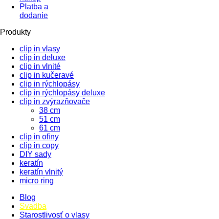
Platba a
dodanie
Produkty
clip in vlasy
clip in deluxe
clip in vlnité
clip in kučeravé
clip in rýchlopásy
clip in rýchlopásy deluxe
clip in zvýrazňovače
38 cm
51 cm
61 cm
clip in ofiny
clip in copy
DIY sady
keratín
keratín vlnitý
micro ring
Blog
Svadba
Starostlivosť o vlasy