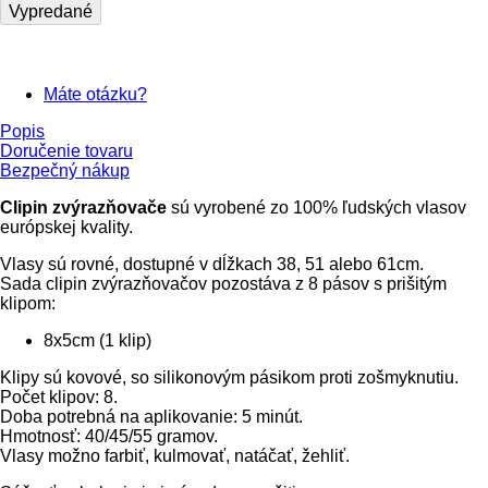
Vypredané
Máte otázku?
Popis
Doručenie tovaru
Bezpečný nákup
Clipin zvýrazňovače
sú vyrobené zo 100% ľudských vlasov
európskej kvality.
Vlasy sú rovné, dostupné v dĺžkach 38, 51 alebo 61cm.
Sada clipin zvýrazňovačov pozostáva z 8 pásov s prišitým
klipom:
8x5cm (1 klip)
Klipy sú kovové, so silikonovým pásikom proti zošmyknutiu.
Počet klipov: 8.
Doba potrebná na aplikovanie: 5 minút.
Hmotnosť: 40/45/55 gramov.
Vlasy možno farbiť, kulmovať, natáčať, žehliť.