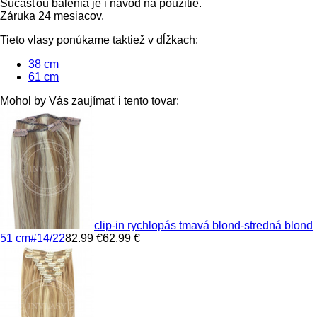
Súčasťou balenia je i návod na použitie.
Záruka 24 mesiacov.
Tieto vlasy ponúkame taktiež v dĺžkach:
38 cm
61 cm
Mohol by Vás zaujímať i tento tovar:
clip-in rychlopás tmavá blond-stredná blond
51 cm
#14/22
82.99 €
62.99 €