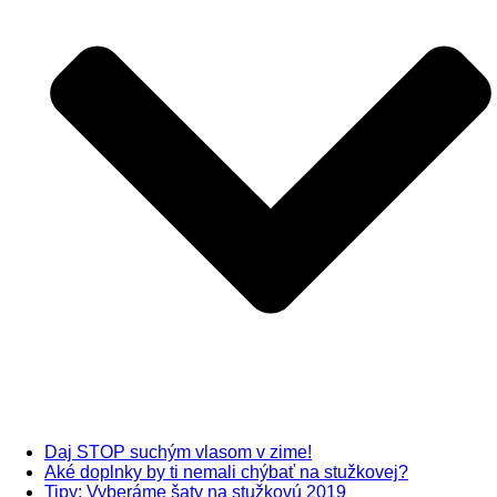
Daj STOP suchým vlasom v zime!
Aké doplnky by ti nemali chýbať na stužkovej?
Tipy: Vyberáme šaty na stužkovú 2019