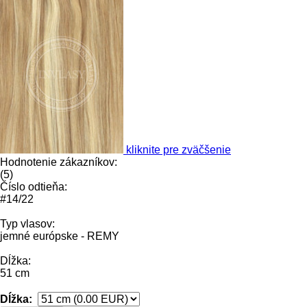
kliknite pre zväčšenie
Hodnotenie zákazníkov:
(
5
)
Číslo odtieňa:
#14/22
Typ vlasov:
jemné európske - REMY
Dĺžka:
51 cm
Dĺžka: