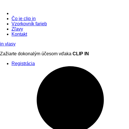
Čo je clip in
Vzorkovník
farieb
Zľavy
Kontakt
in
vlasy
Zažiarte
dokonalým účesom
vďaka
CLIP IN
Registrácia