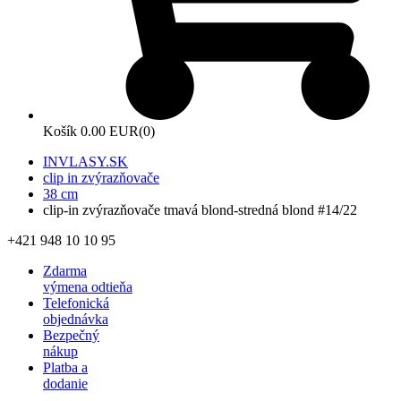
Košík
0.00 EUR
(0)
INVLASY.SK
clip in zvýrazňovače
38 cm
clip-in zvýrazňovače tmavá blond-stredná blond #14/22
+421 948 10 10 95
Zdarma
výmena odtieňa
Telefonická
objednávka
Bezpečný
nákup
Platba a
dodanie