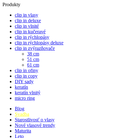
Produkty
clip in vlasy
clip in deluxe
clip in vlnité
clip in kučeravé
clip in rýchlopásy
clip in rýchlopásy deluxe
clip in zvýrazňovače
38 cm
51 cm
61 cm
clip in ofiny
clip in copy
DIY sady
keratín
keratín vlnitý
micro ring
Blog
Svadba
Starostlivosť o vlasy
Nové vlasové trendy
Maturita
Leto