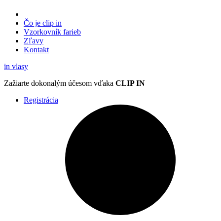
Čo je clip in
Vzorkovník
farieb
Zľavy
Kontakt
in
vlasy
Zažiarte
dokonalým účesom
vďaka
CLIP IN
Registrácia