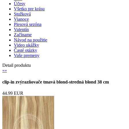
Účesy
Všetko pre krásu
Stužková
Vianoce
Plesová sezóna
Valentín
Začíname
Návod na použitie
Video ukážky
Časté otázky
Vaše premeny
Detail produktu
«
»
clip-in zvýrazňovače tmavá blond-stredná blond 38 cm
44.99 EUR