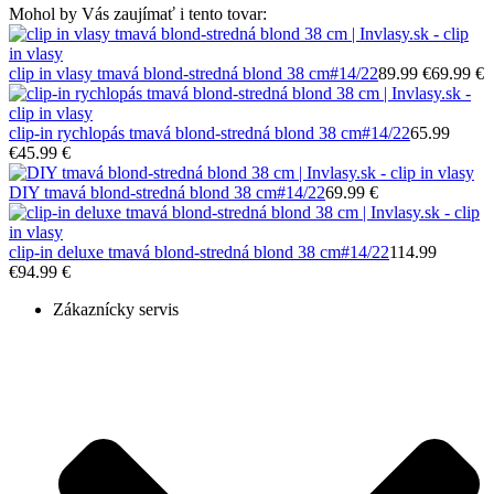
Mohol by Vás zaujímať i tento tovar:
clip in vlasy tmavá blond-stredná blond 38 cm
#14/22
89.99 €
69.99 €
clip-in rychlopás tmavá blond-stredná blond 38 cm
#14/22
65.99
€
45.99 €
DIY tmavá blond-stredná blond 38 cm
#14/22
69.99 €
clip-in deluxe tmavá blond-stredná blond 38 cm
#14/22
114.99
€
94.99 €
Zákaznícky servis