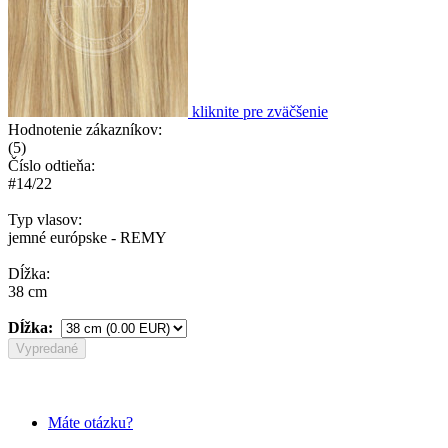
kliknite pre zväčšenie
Hodnotenie zákazníkov:
(
5
)
Číslo odtieňa:
#14/22
Typ vlasov:
jemné európske - REMY
Dĺžka:
38 cm
Dĺžka:
Vypredané
Máte otázku?