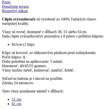
Popis
Doručenie tovaru
Bezpečný nákup
Clipin zvýrazňovače
sú vyrobené zo 100% ľudských vlasov
európskej kvality.
Vlasy sú rovné, dostupné v dĺžkach 38, 51 alebo 61cm.
Sada clipin zvýrazňovačov pozostáva z 8 pásov s prišitým klipom:
8x5cm (1 klip)
Klipy sú kovové, so silikonovým pásikom proti zošmyknutiu.
Počet klipov: 8.
Doba potrebná na aplikovanie: 5 minút.
Hmotnosť: 40/45/55 gramov.
Vlasy možno farbiť, kulmovať, natáčať, žehliť.
Súčasťou balenia je i návod na použitie.
Záruka 24 mesiacov.
Tieto vlasy ponúkame taktiež v dĺžkach:
51 cm
61 cm