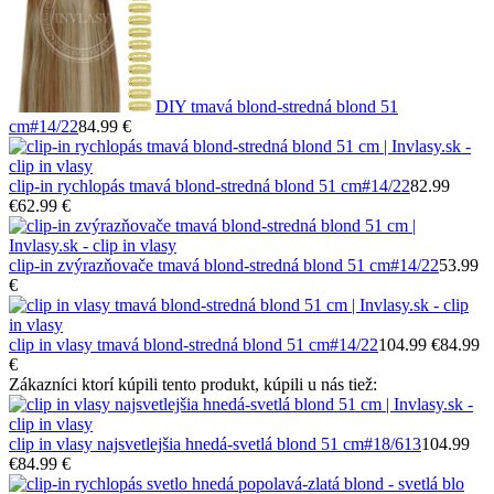
DIY tmavá blond-stredná blond 51
cm
#14/22
84.99 €
clip-in rychlopás tmavá blond-stredná blond 51 cm
#14/22
82.99
€
62.99 €
clip-in zvýrazňovače tmavá blond-stredná blond 51 cm
#14/22
53.99
€
clip in vlasy tmavá blond-stredná blond 51 cm
#14/22
104.99 €
84.99
€
Zákazníci ktorí kúpili tento produkt, kúpili u nás tiež:
clip in vlasy najsvetlejšia hnedá-svetlá blond 51 cm
#18/613
104.99
€
84.99 €