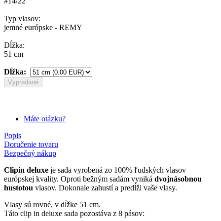
#14/22
Typ vlasov:
jemné európske - REMY
Dĺžka:
51 cm
Dĺžka:
Vypredané
Máte otázku?
Popis
Doručenie tovaru
Bezpečný nákup
Clipin deluxe
je sada vyrobená zo 100% ľudských vlasov
európskej kvality. Oproti bežným sadám vyniká
dvojnásobnou
hustotou
vlasov. Dokonale zahustí a predĺži vaše vlasy.
Vlasy sú rovné, v dĺžke 51 cm.
Táto clip in deluxe sada pozostáva z 8 pásov: