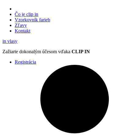
Čo je clip in
Vzorkovník
farieb
Zľavy
Kontakt
in
vlasy
Zažiarte
dokonalým účesom
vďaka
CLIP IN
Registrácia