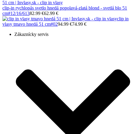
clip-in rychlopás svetlo hnedá popolavá-zlatá blond - svetlá blo 51
cm
#12/16/613
82.99 €
62.99 €
clip in
vlasy tmavo hnedá 51 cm
#02
94.99 €
74.99 €
Zákaznícky servis