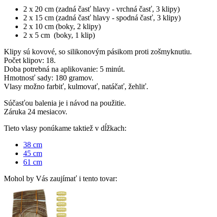
2 x 20 cm (zadná časť hlavy - vrchná časť, 3 klipy)
2 x 15 cm (zadná časť hlavy - spodná časť, 3 klipy)
2 x 10 cm (boky, 2 klipy)
2 x 5 cm (boky, 1 klip)
Klipy sú kovové, so silikonovým pásikom proti zošmyknutiu.
Počet klipov: 18.
Doba potrebná na aplikovanie: 5 minút.
Hmotnosť sady: 180 gramov.
Vlasy možno farbiť, kulmovať, natáčať, žehliť.
Súčasťou balenia je i návod na použitie.
Záruka 24 mesiacov.
Tieto vlasy ponúkame taktiež v dĺžkach:
38 cm
45 cm
61 cm
Mohol by Vás zaujímať i tento tovar: