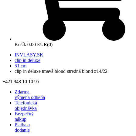
Košík
0.00 EUR
(0)
INVLASY.SK
clip in deluxe
51 cm
clip-in deluxe tmavá blond-stredná blond #14/22
+421 948 10 10 95
Zdarma
výmena odtieňa
Telefonická
objednávka
Bezpečný
nákup
Platba a
dodanie