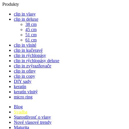
Produkty
clip in vlasy
clip in deluxe
38 cm
45 cm
51 cm
61 cm
clip in vlnité
clip in kučeravé
clip in rýchlopásy
clip in rýchlopásy deluxe
clip in zvýrazňovače
clip in ofiny
clip in copy
DIY sady
keratín
keratín vlnitý
micro ring
Blog
Svadba
Starostlivosť o vlasy
Nové vlasové trendy
Maturita