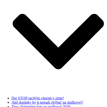
Daj STOP suchým vlasom v zime!
Aké doplnky by ti nemali chýbať na stužkovej?
Tipy: Vyberáme šaty na stužkovú 2019