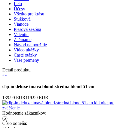
Leto
Účesy
Všetko pre krásu
Stužková
Vianoce
Plesová sezóna
Valentín
Začíname
Návod na použitie
Video ukážky
Časté otázky
Vaše premeny
Detail produktu
«
»
clip-in deluxe tmavá blond-stredná blond 51 cm
139.99 EUR
119.99 EUR
kliknite pre
zväčšenie
Hodnotenie zákazníkov:
(
5
)
Číslo odtieňa: