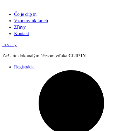
Čo je clip in
Vzorkovník
farieb
Zľavy
Kontakt
in
vlasy
Zažiarte
dokonalým účesom
vďaka
CLIP IN
Registrácia