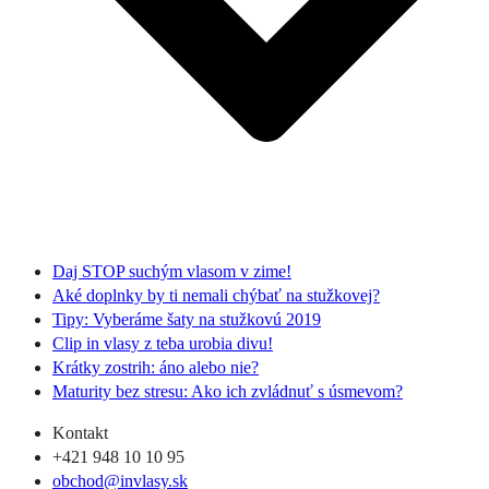
Daj STOP suchým vlasom v zime!
Aké doplnky by ti nemali chýbať na stužkovej?
Tipy: Vyberáme šaty na stužkovú 2019
Clip in vlasy z teba urobia divu!
Krátky zostrih: áno alebo nie?
Maturity bez stresu: Ako ich zvládnuť s úsmevom?
Kontakt
+421 948 10 10 95
obchod@invlasy.sk