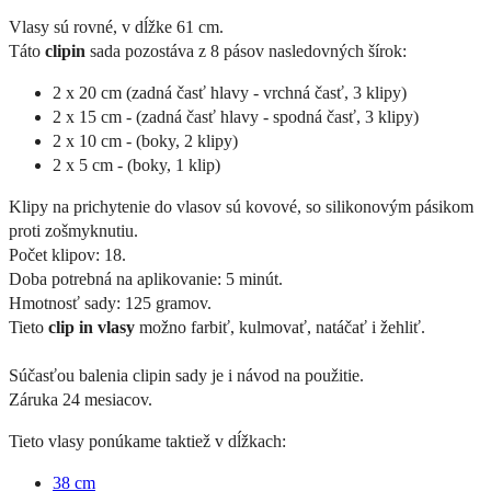
Vlasy sú rovné, v dĺžke 61 cm.
Táto
clipin
sada pozostáva z 8 pásov nasledovných šírok:
2 x 20 cm (zadná časť hlavy - vrchná časť, 3 klipy)
2 x 15 cm - (zadná časť hlavy - spodná časť, 3 klipy)
2 x 10 cm - (boky, 2 klipy)
2 x 5 cm - (boky, 1 klip)
Klipy na prichytenie do vlasov sú kovové, so silikonovým pásikom
proti zošmyknutiu.
Počet klipov: 18.
Doba potrebná na aplikovanie: 5 minút.
Hmotnosť sady: 125 gramov.
Tieto
clip in vlasy
možno farbiť, kulmovať, natáčať i žehliť.
Súčasťou balenia clipin sady je i návod na použitie.
Záruka 24 mesiacov.
Tieto vlasy ponúkame taktiež v dĺžkach:
38 cm