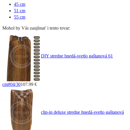
45 cm
51 cm
55 cm
Mohol by Vás zaujímať i tento tovar:
DIY stredne hnedá-svetlo gaštanová 61
cm
#04/30
107.99 €
clip-in deluxe stredne hnedá-svetlo gaštanová