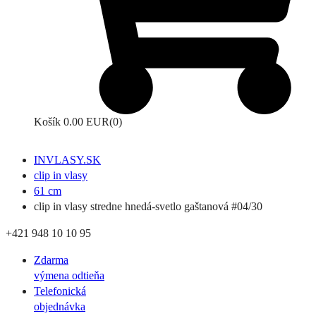
Košík
0.00 EUR
(0)
INVLASY.SK
clip in vlasy
61 cm
clip in vlasy stredne hnedá-svetlo gaštanová #04/30
+421 948 10 10 95
Zdarma
výmena odtieňa
Telefonická
objednávka