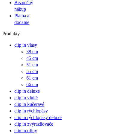
Bezpečný
nákup
Platba a
dodanie
Produkty
clip in vlasy
38 cm
45 cm
51 cm
55 cm
61 cm
66 cm
clip in deluxe
clip in vlnité
clip in kučeravé
clip in rýchlopásy
clip in rýchlopásy deluxe
clip in zvýrazňovače
clip in ofiny