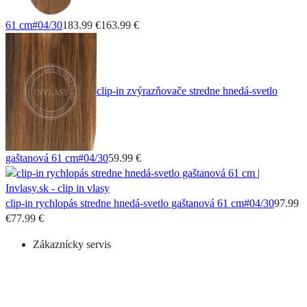
61 cm
#04/30
183.99 €
163.99 €
clip-in zvýrazňovače stredne hnedá-svetlo
gaštanová 61 cm
#04/30
59.99 €
clip-in rychlopás stredne hnedá-svetlo gaštanová 61 cm
#04/30
97.99
€
77.99 €
Zákaznícky servis