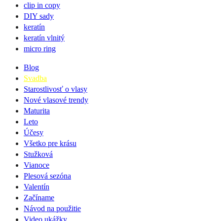
clip in copy
DIY sady
keratín
keratín vlnitý
micro ring
Blog
Svadba
Starostlivosť o vlasy
Nové vlasové trendy
Maturita
Leto
Účesy
Všetko pre krásu
Stužková
Vianoce
Plesová sezóna
Valentín
Začíname
Návod na použitie
Video ukážky