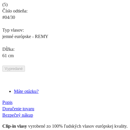
(
5
)
Číslo odtieňa:
#04/30
Typ vlasov:
jemné európske - REMY
Dĺžka:
61 cm
Vypredané
Máte otázku?
Popis
Doručenie tovaru
Bezpečný nákup
Clip-in vlasy
vyrobené zo 100% ľudských vlasov európskej kvality.