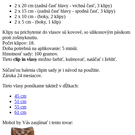
2 x 20 cm (zadná časť hlavy - vrchná časť, 3 klipy)
2 x 15 cm - (zadná časť hlavy - spodná časť, 3 klipy)
2 x 10 cm - (boky, 2 klipy)
2 x 5 cm - (boky, 1 klip)
Klipy na prichytenie do vlasov sú kovové, so silikonovým pásikom
proti zošmyknutiu.
Počet klipov: 18.
Doba potrebná na aplikovanie: 5 minút.
Hmotnosť sady: 100 gramov.
Tieto
clip in vlasy
možno farbiť, kulmovať, natáčať i žehliť.
Súčasťou balenia clipin sady je i návod na použitie.
Záruka 24 mesiacov.
Tieto vlasy ponúkame taktiež v dĺžkach:
45 cm
51 cm
55 cm
61 cm
Mohol by Vás zaujímať i tento tovar: