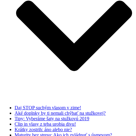
Daj STOP suchým vlasom v zime!
Aké doplnky by ti nemali chýbať na stužkovej?
Tipy: Vyberáme šaty na stužkovú 2019
Clip in vlasy z teba urobia divu!
Krátky zostrih: áno alebo nie?
Maturity bez stresu: Ako ich zvládnuť s úsmevom?