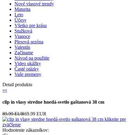
Nové vlasové trendy
Maturita
Leto
Účesy
Všetko pre krásu
Stužková
Vianoce
Plesová sezóna
Valentín
Začíname
Návod na použitie
Video ukážky
Časté otázky
Vaše premeny
Detail produktu
«
»
clip in vlasy stredne hnedá-svetlo gaštanová 38 cm
89.99 EUR
69.99 EUR
kliknite pre
zväčšenie
Hodnotenie zákazníkov: