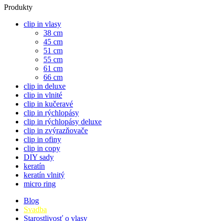
Produkty
clip in vlasy
38 cm
45 cm
51 cm
55 cm
61 cm
66 cm
clip in deluxe
clip in vlnité
clip in kučeravé
clip in rýchlopásy
clip in rýchlopásy deluxe
clip in zvýrazňovače
clip in ofiny
clip in copy
DIY sady
keratín
keratín vlnitý
micro ring
Blog
Svadba
Starostlivosť o vlasy