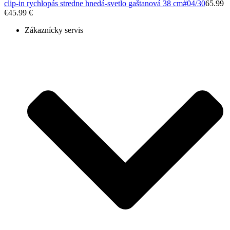
clip-in rychlopás stredne hnedá-svetlo gaštanová 38 cm
#04/30
65.99
€
45.99 €
Zákaznícky servis