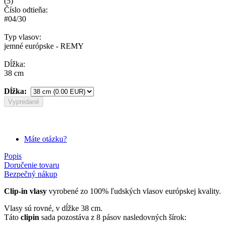
(
5
)
Číslo odtieňa:
#04/30
Typ vlasov:
jemné európske - REMY
Dĺžka:
38 cm
Dĺžka:
Vypredané
Máte otázku?
Popis
Doručenie tovaru
Bezpečný nákup
Clip-in vlasy
vyrobené zo 100% ľudských vlasov európskej kvality.
Vlasy sú rovné, v dĺžke 38 cm.
Táto
clipin
sada pozostáva z 8 pásov nasledovných šírok: