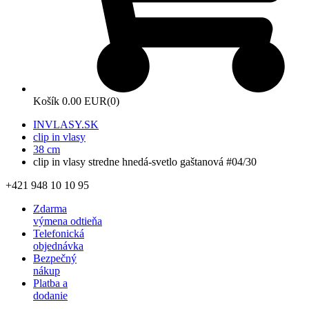
Košík
0.00 EUR
(0)
INVLASY.SK
clip in vlasy
38 cm
clip in vlasy stredne hnedá-svetlo gaštanová #04/30
+421 948 10 10 95
Zdarma
výmena odtieňa
Telefonická
objednávka
Bezpečný
nákup
Platba a
dodanie