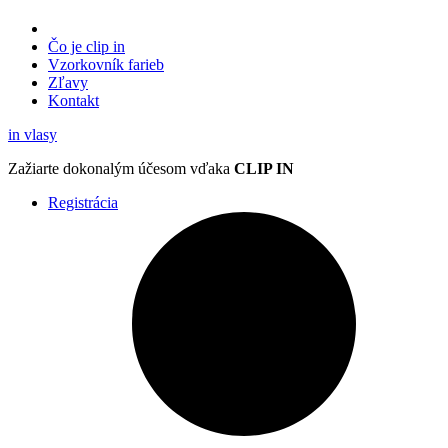
Čo je clip in
Vzorkovník
farieb
Zľavy
Kontakt
in
vlasy
Zažiarte
dokonalým účesom
vďaka
CLIP IN
Registrácia