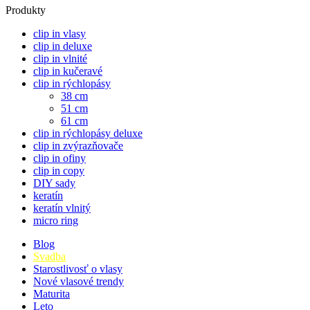
Produkty
clip in vlasy
clip in deluxe
clip in vlnité
clip in kučeravé
clip in rýchlopásy
38 cm
51 cm
61 cm
clip in rýchlopásy deluxe
clip in zvýrazňovače
clip in ofiny
clip in copy
DIY sady
keratín
keratín vlnitý
micro ring
Blog
Svadba
Starostlivosť o vlasy
Nové vlasové trendy
Maturita
Leto