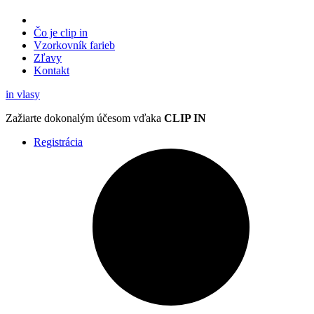
Čo je clip in
Vzorkovník
farieb
Zľavy
Kontakt
in
vlasy
Zažiarte
dokonalým účesom
vďaka
CLIP IN
Registrácia