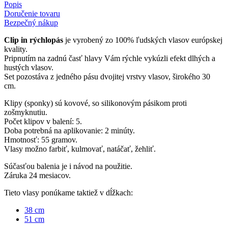
Popis
Doručenie tovaru
Bezpečný nákup
Clip in rýchlopás
je vyrobený zo 100% ľudských vlasov európskej
kvality.
Pripnutím na zadnú časť hlavy Vám rýchle vykúzli efekt dlhých a
hustých vlasov.
Set pozostáva z jedného pásu dvojitej vrstvy vlasov, širokého 30
cm.
Klipy (sponky) sú kovové, so silikonovým pásikom proti
zošmyknutiu.
Počet klipov v balení: 5.
Doba potrebná na aplikovanie: 2 minúty.
Hmotnosť: 55 gramov.
Vlasy možno farbiť, kulmovať, natáčať, žehliť.
Súčasťou balenia je i návod na použitie.
Záruka 24 mesiacov.
Tieto vlasy ponúkame taktiež v dĺžkach:
38 cm
51 cm