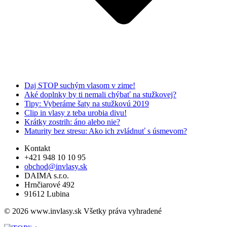
Daj STOP suchým vlasom v zime!
Aké doplnky by ti nemali chýbať na stužkovej?
Tipy: Vyberáme šaty na stužkovú 2019
Clip in vlasy z teba urobia divu!
Krátky zostrih: áno alebo nie?
Maturity bez stresu: Ako ich zvládnuť s úsmevom?
Kontakt
+421 948 10 10 95
obchod@invlasy.sk
DAIMA s.r.o.
Hrnčiarové 492
91612 Lubina
© 2026 www.invlasy.sk Všetky práva vyhradené