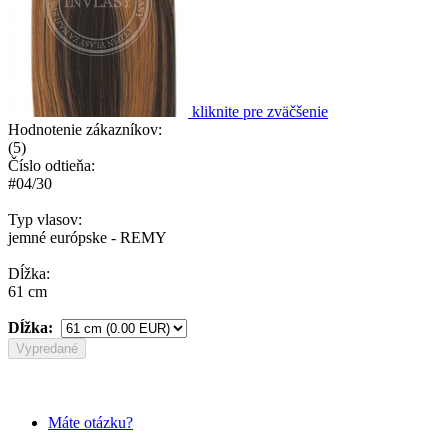
kliknite pre zväčšenie
Hodnotenie zákazníkov:
(
5
)
Číslo odtieňa:
#04/30
Typ vlasov:
jemné európske - REMY
Dĺžka:
61 cm
Dĺžka:
Vypredané
Máte otázku?