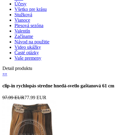
Účesy
Všetko pre krásu
Stužková
Vianoce
Plesová sezóna
Valentín
Začíname
Návod na použitie
Video ukážky
Časté otázky
Vaše premeny
Detail produktu
«
»
clip-in rychlopás stredne hnedá-svetlo gaštanová 61 cm
97.99 EUR
77.99 EUR