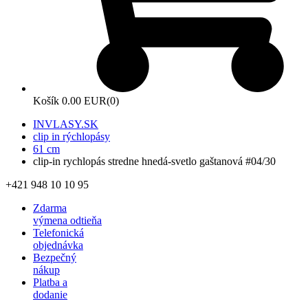
Košík
0.00 EUR
(0)
INVLASY.SK
clip in rýchlopásy
61 cm
clip-in rychlopás stredne hnedá-svetlo gaštanová #04/30
+421 948 10 10 95
Zdarma
výmena odtieňa
Telefonická
objednávka
Bezpečný
nákup
Platba a
dodanie