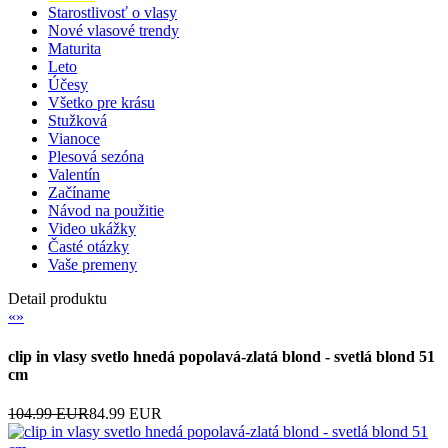
Starostlivosť o vlasy
Nové vlasové trendy
Maturita
Leto
Účesy
Všetko pre krásu
Stužková
Vianoce
Plesová sezóna
Valentín
Začíname
Návod na použitie
Video ukážky
Časté otázky
Vaše premeny
Detail produktu
«
»
clip in vlasy svetlo hnedá popolavá-zlatá blond - svetlá blond 51
cm
104.99 EUR
84.99 EUR