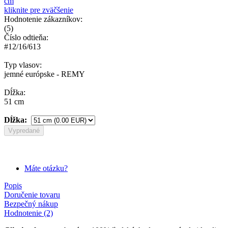
kliknite pre zväčšenie
Hodnotenie zákazníkov:
(
5
)
Číslo odtieňa:
#12/16/613
Typ vlasov:
jemné európske - REMY
Dĺžka:
51 cm
Dĺžka:
Vypredané
Máte otázku?
Popis
Doručenie tovaru
Bezpečný nákup
Hodnotenie (2)