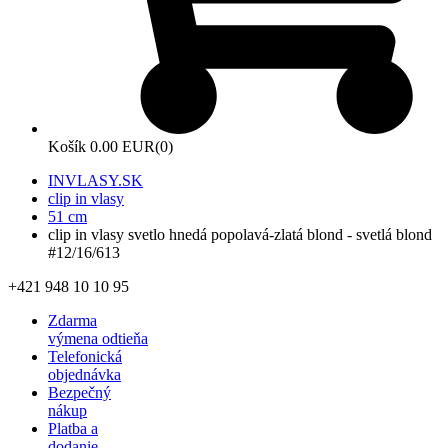
Košík
0.00 EUR
(0)
INVLASY.SK
clip in vlasy
51 cm
clip in vlasy svetlo hnedá popolavá-zlatá blond - svetlá blond
#12/16/613
+421 948 10 10 95
Zdarma
výmena odtieňa
Telefonická
objednávka
Bezpečný
nákup
Platba a
dodanie