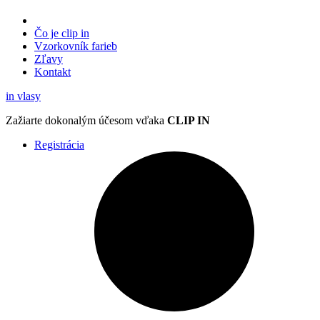
Čo je clip in
Vzorkovník
farieb
Zľavy
Kontakt
in
vlasy
Zažiarte
dokonalým účesom
vďaka
CLIP IN
Registrácia