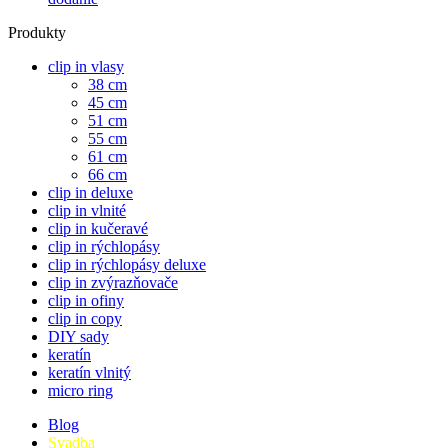
Produkty
clip in vlasy
38 cm
45 cm
51 cm
55 cm
61 cm
66 cm
clip in deluxe
clip in vlnité
clip in kučeravé
clip in rýchlopásy
clip in rýchlopásy deluxe
clip in zvýrazňovače
clip in ofiny
clip in copy
DIY sady
keratín
keratín vlnitý
micro ring
Blog
Svadba