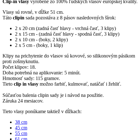
Clip-in vlasy
vyrobené zo 100% ľudských vlasov európskej kvality.
Vlasy sú rovné, v dĺžke 51 cm.
Táto
clipin
sada pozostáva z 8 pásov nasledovných šírok:
2 x 20 cm (zadná časť hlavy - vrchná časť, 3 klipy)
2 x 15 cm - (zadná časť hlavy - spodná časť, 3 klipy)
2 x 10 cm - (boky, 2 klipy)
2 x 5 cm - (boky, 1 klip)
Klipy na prichytenie do vlasov sú kovové, so silikonovým pásikom
proti zošmyknutiu.
Počet klipov: 18.
Doba potrebná na aplikovanie: 5 minút.
Hmotnosť sady: 115 gramov.
Tieto
clip in vlasy
možno farbiť, kulmovať, natáčať i žehliť.
Súčasťou balenia clipin sady je i návod na použitie.
Záruka 24 mesiacov.
Tieto vlasy ponúkame taktiež v dĺžkach:
38 cm
45 cm
55 cm
61 cm