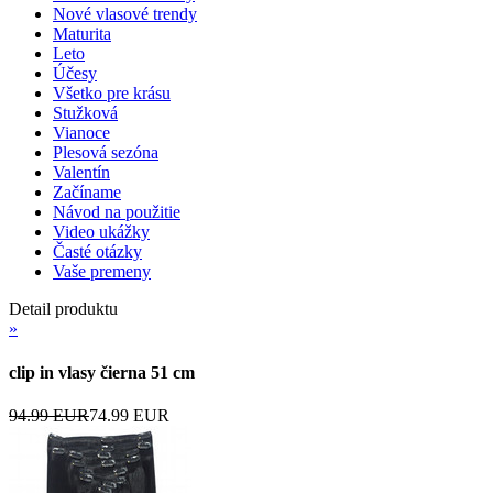
Nové vlasové trendy
Maturita
Leto
Účesy
Všetko pre krásu
Stužková
Vianoce
Plesová sezóna
Valentín
Začíname
Návod na použitie
Video ukážky
Časté otázky
Vaše premeny
Detail produktu
»
clip in vlasy čierna 51 cm
94.99 EUR
74.99 EUR