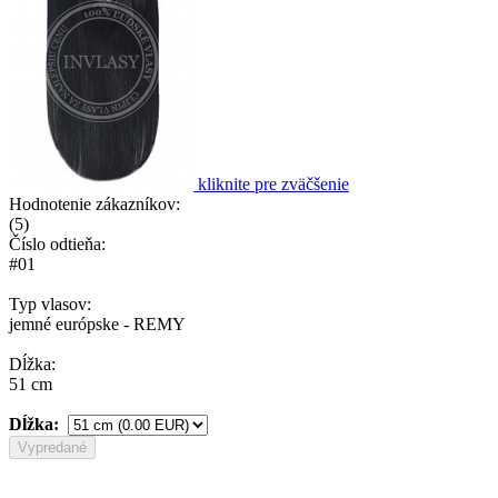
kliknite pre zväčšenie
Hodnotenie zákazníkov:
(
5
)
Číslo odtieňa:
#01
Typ vlasov:
jemné európske - REMY
Dĺžka:
51 cm
Dĺžka:
Vypredané