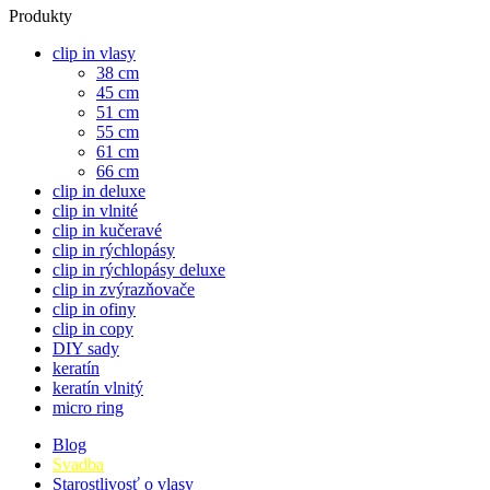
Produkty
clip in vlasy
38 cm
45 cm
51 cm
55 cm
61 cm
66 cm
clip in deluxe
clip in vlnité
clip in kučeravé
clip in rýchlopásy
clip in rýchlopásy deluxe
clip in zvýrazňovače
clip in ofiny
clip in copy
DIY sady
keratín
keratín vlnitý
micro ring
Blog
Svadba
Starostlivosť o vlasy