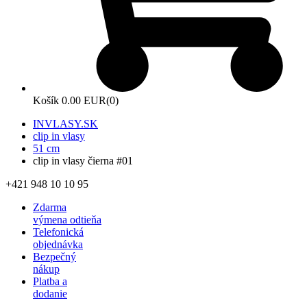
Košík
0.00 EUR
(0)
INVLASY.SK
clip in vlasy
51 cm
clip in vlasy čierna #01
+421 948 10 10 95
Zdarma
výmena odtieňa
Telefonická
objednávka
Bezpečný
nákup
Platba a
dodanie