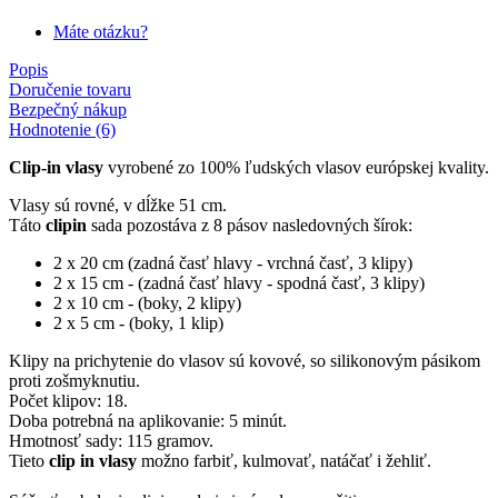
Máte otázku?
Popis
Doručenie tovaru
Bezpečný nákup
Hodnotenie (6)
Clip-in vlasy
vyrobené zo 100% ľudských vlasov európskej kvality.
Vlasy sú rovné, v dĺžke 51 cm.
Táto
clipin
sada pozostáva z 8 pásov nasledovných šírok:
2 x 20 cm (zadná časť hlavy - vrchná časť, 3 klipy)
2 x 15 cm - (zadná časť hlavy - spodná časť, 3 klipy)
2 x 10 cm - (boky, 2 klipy)
2 x 5 cm - (boky, 1 klip)
Klipy na prichytenie do vlasov sú kovové, so silikonovým pásikom
proti zošmyknutiu.
Počet klipov: 18.
Doba potrebná na aplikovanie: 5 minút.
Hmotnosť sady: 115 gramov.
Tieto
clip in vlasy
možno farbiť, kulmovať, natáčať i žehliť.