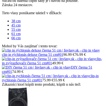
Súčasťou balenia clipin sady je i návod na použitie.
Záruka 24 mesiacov.
Tieto vlasy ponúkame taktiež v dĺžkach:
38 cm
45 cm
55 cm
61 cm
66 cm
Mohol by Vás zaujímať i tento tovar:
clip in rýchlopás deluxe čierna 51 cm
#01
96.99 €
76.99 €
clip-
in zvýrazňovače čierna 51 cm
#01
49.99 €
DIY čierna 51
cm
#01
74.99 €
clip-in
rychlopás čierna 51 cm
#01
75.99 €
55.99 €
Zákazníci ktorí kúpili tento produkt, kúpili u nás tiež: