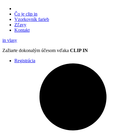
Čo je clip in
Vzorkovník
farieb
Zľavy
Kontakt
in
vlasy
Zažiarte
dokonalým účesom
vďaka
CLIP IN
Registrácia