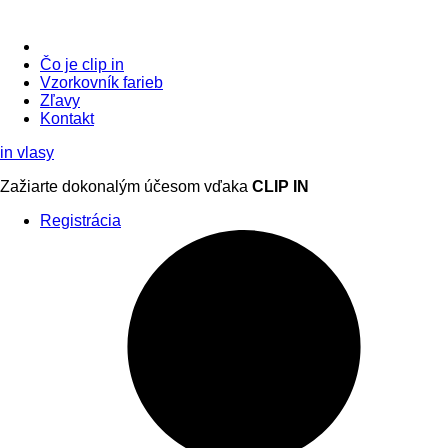
Čo je clip in
Vzorkovník
farieb
Zľavy
Kontakt
in
vlasy
Zažiarte
dokonalým účesom
vďaka
CLIP IN
Registrácia