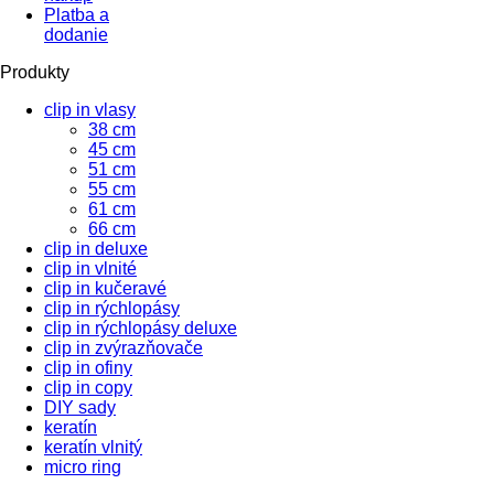
Platba a
dodanie
Produkty
clip in vlasy
38 cm
45 cm
51 cm
55 cm
61 cm
66 cm
clip in deluxe
clip in vlnité
clip in kučeravé
clip in rýchlopásy
clip in rýchlopásy deluxe
clip in zvýrazňovače
clip in ofiny
clip in copy
DIY sady
keratín
keratín vlnitý
micro ring