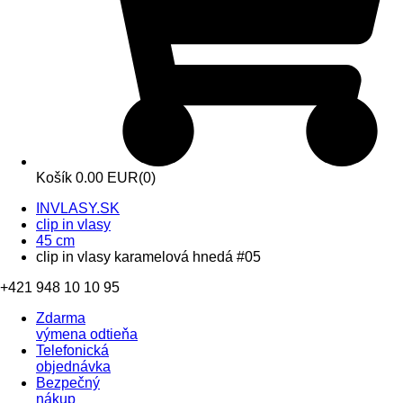
Košík
0.00 EUR
(0)
INVLASY.SK
clip in vlasy
45 cm
clip in vlasy karamelová hnedá #05
+421 948 10 10 95
Zdarma
výmena odtieňa
Telefonická
objednávka
Bezpečný
nákup