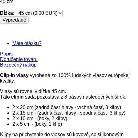
45 cm
Dĺžka:
Vypredané
Máte otázku?
Popis
Doručenie tovaru
Bezpečný nákup
Clip-in vlasy
vyrobené zo 100% ľudských vlasov európskej
kvality.
Vlasy sú rovné, v dĺžke 45 cm.
Táto
clipin
sada pozostáva z 8 pásov nasledovných šírok:
2 x 20 cm (zadná časť hlavy - vrchná časť, 3 klipy)
2 x 15 cm - (zadná časť hlavy - spodná časť, 3 klipy)
2 x 10 cm - (boky, 2 klipy)
2 x 5 cm - (boky, 1 klip)
Klipy na prichytenie do vlasov sú kovové, so silikonovým