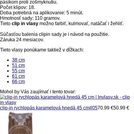
pásikom proti zošmyknutiu.
Počet klipov: 18.
Doba potrebná na aplikovanie: 5 minút.
Hmotnosť sady: 110 gramov.
Tieto
clip in vlasy
možno farbiť, kulmovať, natáčať i žehliť.
Súčasťou balenia clipin sady je i návod na použitie.
Záruka 24 mesiacov.
Tieto vlasy ponúkame taktiež v dĺžkach:
38 cm
51 cm
55 cm
61 cm
66 cm
Mohol by Vás zaujímať i tento tovar:
clip-in rychlopás karamelová hnedá 45 cm
#05
70.99 €
50.99 €