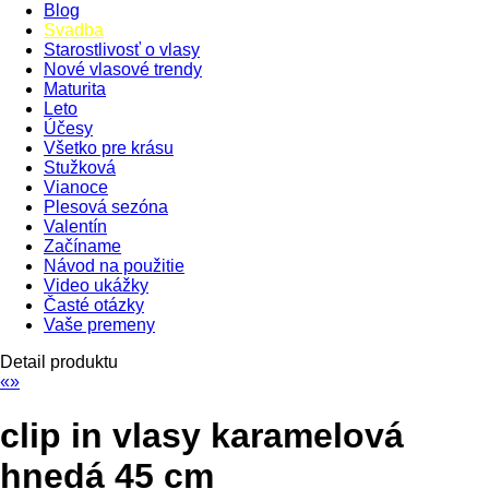
Blog
Svadba
Starostlivosť o vlasy
Nové vlasové trendy
Maturita
Leto
Účesy
Všetko pre krásu
Stužková
Vianoce
Plesová sezóna
Valentín
Začíname
Návod na použitie
Video ukážky
Časté otázky
Vaše premeny
Detail produktu
«
»
clip in vlasy karamelová
hnedá 45 cm