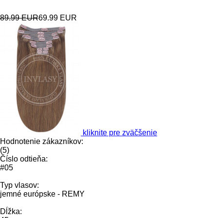
89.99 EUR
69.99 EUR
kliknite pre zväčšenie
Hodnotenie zákazníkov:
(
5
)
Číslo odtieňa:
#05
Typ vlasov:
jemné európske - REMY
Dĺžka: