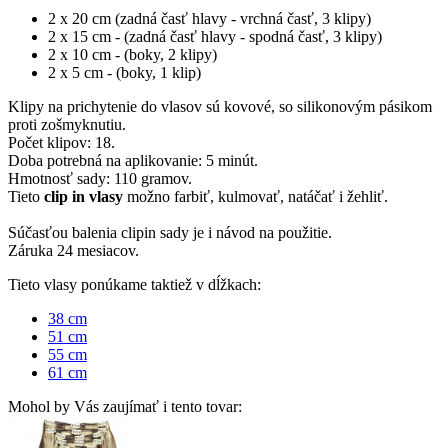
2 x 20 cm (zadná časť hlavy - vrchná časť, 3 klipy)
2 x 15 cm - (zadná časť hlavy - spodná časť, 3 klipy)
2 x 10 cm - (boky, 2 klipy)
2 x 5 cm - (boky, 1 klip)
Klipy na prichytenie do vlasov sú kovové, so silikonovým pásikom
proti zošmyknutiu.
Počet klipov: 18.
Doba potrebná na aplikovanie: 5 minút.
Hmotnosť sady: 110 gramov.
Tieto
clip in vlasy
možno farbiť, kulmovať, natáčať i žehliť.
Súčasťou balenia clipin sady je i návod na použitie.
Záruka 24 mesiacov.
Tieto vlasy ponúkame taktiež v dĺžkach:
38 cm
51 cm
55 cm
61 cm
Mohol by Vás zaujímať i tento tovar: