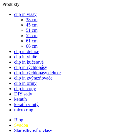
Produkty
clip in vlasy
38 cm
45 cm
51 cm
55 cm
61 cm
66 cm
clip in deluxe
clip in vlnité
clip in kučeravé
clip in rýchlopásy
clip in rýchlopásy deluxe
clip in zvýrazňovače
clip in ofiny
clip in copy
DIY sady
keratín
keratín vlnitý
micro ring
Blog
Svadba
Starostlivosť o vlasy