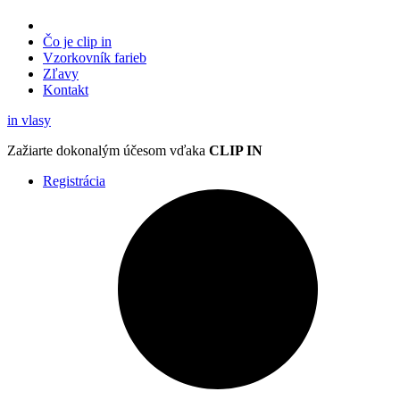
Čo je clip in
Vzorkovník
farieb
Zľavy
Kontakt
in
vlasy
Zažiarte
dokonalým účesom
vďaka
CLIP IN
Registrácia