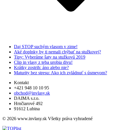
Daj STOP suchým vlasom v zime!
Aké doplnky by ti nemali chýbať na stužkovej?
Tipy: Vyberáme šaty na stužkovú 2019
Clip in vlasy z teba urobia divu!
Krátky zostrih: áno alebo nie?
Maturity bez stresu: Ako ich zvládnuť s úsmevom?
Kontakt
+421 948 10 10 95
obchod@invlasy.sk
DAIMA s.r.o.
Hrnčiarové 492
91612 Lubina
© 2026 www.invlasy.sk Všetky práva vyhradené