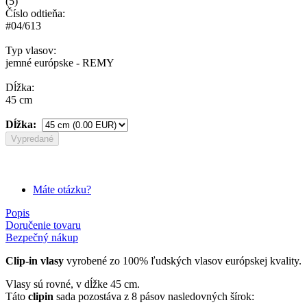
(
5
)
Číslo odtieňa:
#04/613
Typ vlasov:
jemné európske - REMY
Dĺžka:
45 cm
Dĺžka:
Vypredané
Máte otázku?
Popis
Doručenie tovaru
Bezpečný nákup
Clip-in vlasy
vyrobené zo 100% ľudských vlasov európskej kvality.
Vlasy sú rovné, v dĺžke 45 cm.
Táto
clipin
sada pozostáva z 8 pásov nasledovných šírok: