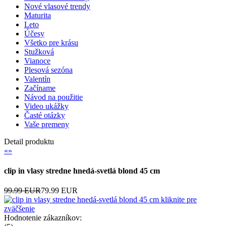
Nové vlasové trendy
Maturita
Leto
Účesy
Všetko pre krásu
Stužková
Vianoce
Plesová sezóna
Valentín
Začíname
Návod na použitie
Video ukážky
Časté otázky
Vaše premeny
Detail produktu
«
»
clip in vlasy stredne hnedá-svetlá blond 45 cm
99.99 EUR
79.99 EUR
kliknite pre
zväčšenie
Hodnotenie zákazníkov: