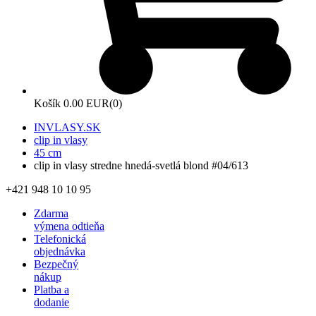
Košík
0.00 EUR
(0)
INVLASY.SK
clip in vlasy
45 cm
clip in vlasy stredne hnedá-svetlá blond #04/613
+421 948 10 10 95
Zdarma
výmena odtieňa
Telefonická
objednávka
Bezpečný
nákup
Platba a
dodanie