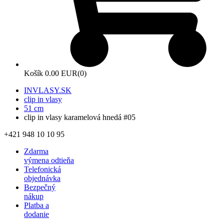
Košík
0.00 EUR
(0)
INVLASY.SK
clip in vlasy
51 cm
clip in vlasy karamelová hnedá #05
+421 948 10 10 95
Zdarma
výmena odtieňa
Telefonická
objednávka
Bezpečný
nákup
Platba a
dodanie