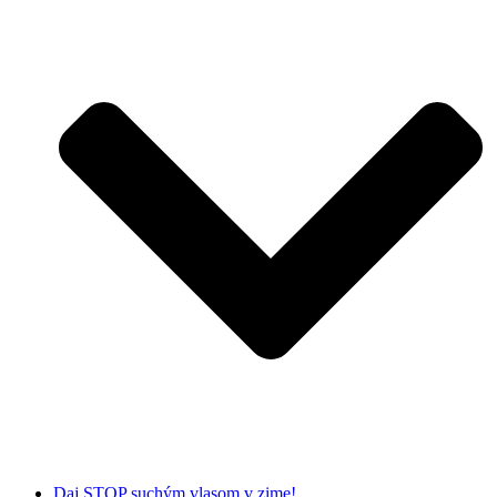
Daj STOP suchým vlasom v zime!