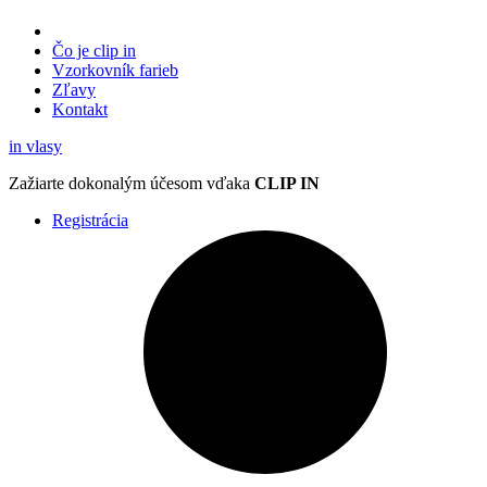
Čo je clip in
Vzorkovník
farieb
Zľavy
Kontakt
in
vlasy
Zažiarte
dokonalým účesom
vďaka
CLIP IN
Registrácia