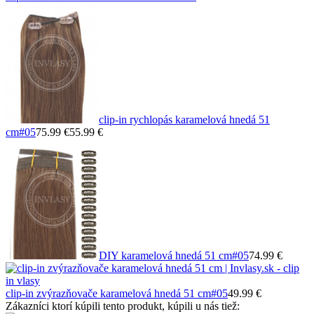
clip-in rychlopás karamelová hnedá 51
cm
#05
75.99 €
55.99 €
DIY karamelová hnedá 51 cm
#05
74.99 €
clip-in zvýrazňovače karamelová hnedá 51 cm
#05
49.99 €
Zákazníci ktorí kúpili tento produkt, kúpili u nás tiež: