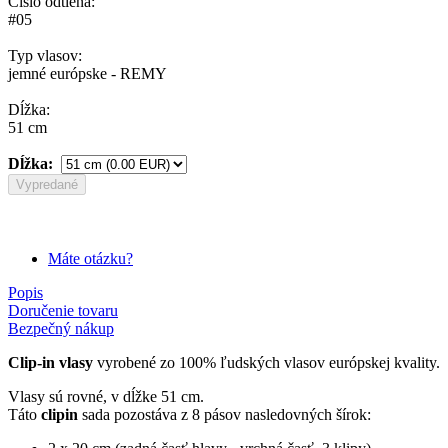
Číslo odtieňa:
#05
Typ vlasov:
jemné európske - REMY
Dĺžka:
51 cm
Dĺžka:
Vypredané
Máte otázku?
Popis
Doručenie tovaru
Bezpečný nákup
Clip-in vlasy
vyrobené zo 100% ľudských vlasov európskej kvality.
Vlasy sú rovné, v dĺžke 51 cm.
Táto
clipin
sada pozostáva z 8 pásov nasledovných šírok: