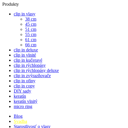
Produkty
clip in vlasy
38 cm
45 cm
51 cm
55 cm
61 cm
66 cm
clip in deluxe
clip in vlnité
clip in kučeravé
clip in rýchlopásy
clip in rýchlopásy deluxe
clip in zvýrazňovače
clip in ofiny
clip in copy
DIY sady
keratín
keratín vlnitý
micro ring
Blog
Svadba
Starostlivosť o vlasy