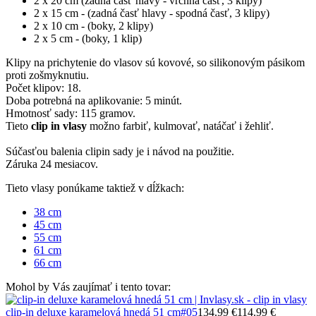
2 x 20 cm (zadná časť hlavy - vrchná časť, 3 klipy)
2 x 15 cm - (zadná časť hlavy - spodná časť, 3 klipy)
2 x 10 cm - (boky, 2 klipy)
2 x 5 cm - (boky, 1 klip)
Klipy na prichytenie do vlasov sú kovové, so silikonovým pásikom
proti zošmyknutiu.
Počet klipov: 18.
Doba potrebná na aplikovanie: 5 minút.
Hmotnosť sady: 115 gramov.
Tieto
clip in vlasy
možno farbiť, kulmovať, natáčať i žehliť.
Súčasťou balenia clipin sady je i návod na použitie.
Záruka 24 mesiacov.
Tieto vlasy ponúkame taktiež v dĺžkach:
38 cm
45 cm
55 cm
61 cm
66 cm
Mohol by Vás zaujímať i tento tovar:
clip-in deluxe karamelová hnedá 51 cm
#05
134.99 €
114.99 €