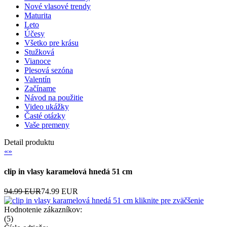
Nové vlasové trendy
Maturita
Leto
Účesy
Všetko pre krásu
Stužková
Vianoce
Plesová sezóna
Valentín
Začíname
Návod na použitie
Video ukážky
Časté otázky
Vaše premeny
Detail produktu
«
»
clip in vlasy karamelová hnedá 51 cm
94.99 EUR
74.99 EUR
kliknite pre zväčšenie
Hodnotenie zákazníkov:
(
5
)