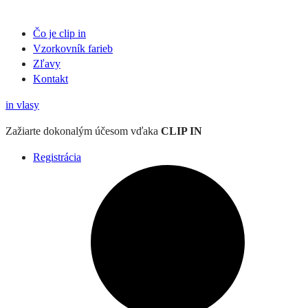
Čo je clip in
Vzorkovník
farieb
Zľavy
Kontakt
in
vlasy
Zažiarte
dokonalým účesom
vďaka
CLIP IN
Registrácia