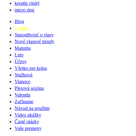
keratín vlnitý
micro ring
Blog
Svadba
Starostlivosť o vlasy
Nové vlasové trendy
Maturita
Leto
Účesy
Všetko pre krásu
Stužková
Vianoce
Plesová sezóna
Valentín
Začíname
Návod na použitie
Video ukážky
Časté otázky
Vaše premeny