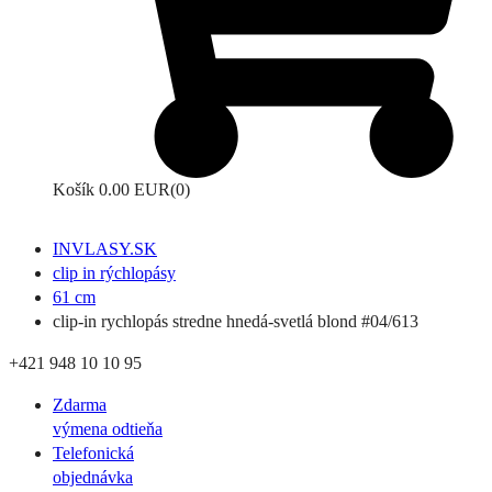
Košík
0.00 EUR
(0)
INVLASY.SK
clip in rýchlopásy
61 cm
clip-in rychlopás stredne hnedá-svetlá blond #04/613
+421 948 10 10 95
Zdarma
výmena odtieňa
Telefonická
objednávka