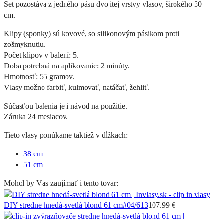
Set pozostáva z jedného pásu dvojitej vrstvy vlasov, širokého 30
cm.
Klipy (sponky) sú kovové, so silikonovým pásikom proti
zošmyknutiu.
Počet klipov v balení: 5.
Doba potrebná na aplikovanie: 2 minúty.
Hmotnosť: 55 gramov.
Vlasy možno farbiť, kulmovať, natáčať, žehliť.
Súčasťou balenia je i návod na použitie.
Záruka 24 mesiacov.
Tieto vlasy ponúkame taktiež v dĺžkach:
38 cm
51 cm
Mohol by Vás zaujímať i tento tovar:
DIY stredne hnedá-svetlá blond 61 cm
#04/613
107.99 €