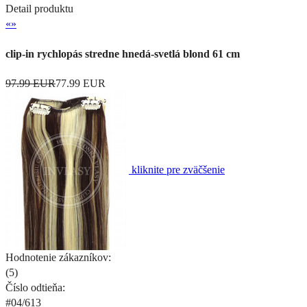
Detail produktu
«
»
clip-in rychlopás stredne hnedá-svetlá blond 61 cm
97.99 EUR
77.99 EUR
kliknite pre zväčšenie
Hodnotenie zákazníkov:
(
5
)
Číslo odtieňa:
#04/613