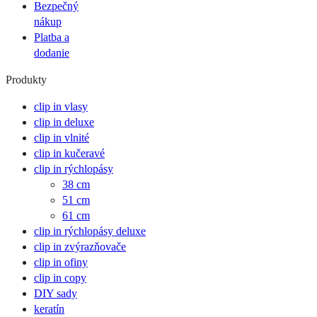
Bezpečný
nákup
Platba a
dodanie
Produkty
clip in vlasy
clip in deluxe
clip in vlnité
clip in kučeravé
clip in rýchlopásy
38 cm
51 cm
61 cm
clip in rýchlopásy deluxe
clip in zvýrazňovače
clip in ofiny
clip in copy
DIY sady
keratín