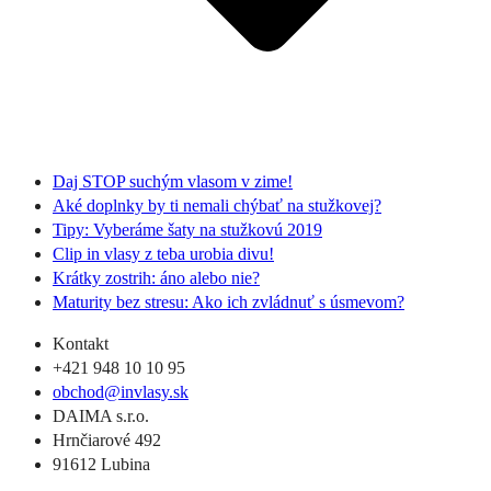
Daj STOP suchým vlasom v zime!
Aké doplnky by ti nemali chýbať na stužkovej?
Tipy: Vyberáme šaty na stužkovú 2019
Clip in vlasy z teba urobia divu!
Krátky zostrih: áno alebo nie?
Maturity bez stresu: Ako ich zvládnuť s úsmevom?
Kontakt
+421 948 10 10 95
obchod@invlasy.sk
DAIMA s.r.o.
Hrnčiarové 492
91612 Lubina