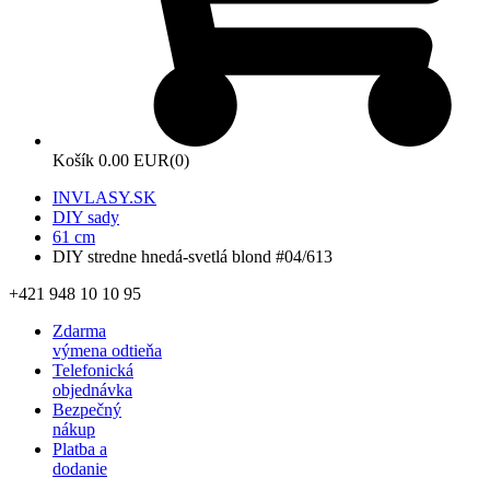
Košík
0.00 EUR
(0)
INVLASY.SK
DIY sady
61 cm
DIY stredne hnedá-svetlá blond #04/613
+421 948 10 10 95
Zdarma
výmena odtieňa
Telefonická
objednávka
Bezpečný
nákup
Platba a
dodanie