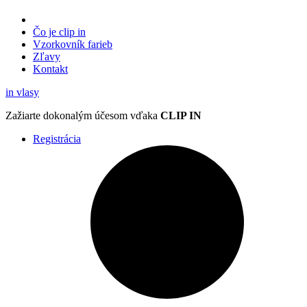
Čo je clip in
Vzorkovník
farieb
Zľavy
Kontakt
in
vlasy
Zažiarte
dokonalým účesom
vďaka
CLIP IN
Registrácia