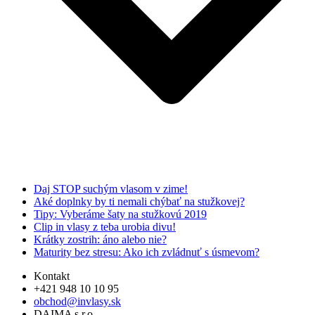
Daj STOP suchým vlasom v zime!
Aké doplnky by ti nemali chýbať na stužkovej?
Tipy: Vyberáme šaty na stužkovú 2019
Clip in vlasy z teba urobia divu!
Krátky zostrih: áno alebo nie?
Maturity bez stresu: Ako ich zvládnuť s úsmevom?
Kontakt
+421 948 10 10 95
obchod@invlasy.sk
DAIMA s.r.o.