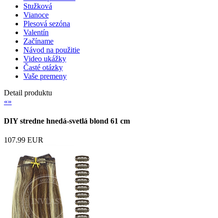
Stužková
Vianoce
Plesová sezóna
Valentín
Začíname
Návod na použitie
Video ukážky
Časté otázky
Vaše premeny
Detail produktu
«
»
DIY stredne hnedá-svetlá blond 61 cm
107.99 EUR