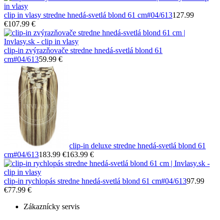
clip in vlasy stredne hnedá-svetlá blond 61 cm
#04/613
127.99
€
107.99 €
clip-in zvýrazňovače stredne hnedá-svetlá blond 61
cm
#04/613
59.99 €
clip-in deluxe stredne hnedá-svetlá blond 61
cm
#04/613
183.99 €
163.99 €
clip-in rychlopás stredne hnedá-svetlá blond 61 cm
#04/613
97.99
€
77.99 €
Zákaznícky servis