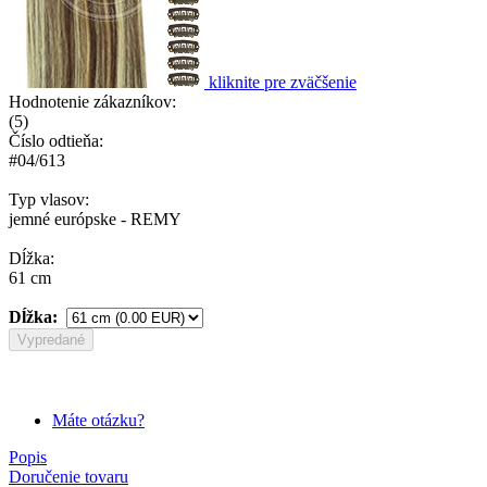
kliknite pre zväčšenie
Hodnotenie zákazníkov:
(
5
)
Číslo odtieňa:
#04/613
Typ vlasov:
jemné európske - REMY
Dĺžka:
61 cm
Dĺžka:
Vypredané
Máte otázku?
Popis
Doručenie tovaru