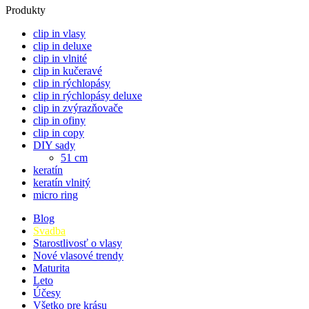
Produkty
clip in vlasy
clip in deluxe
clip in vlnité
clip in kučeravé
clip in rýchlopásy
clip in rýchlopásy deluxe
clip in zvýrazňovače
clip in ofiny
clip in copy
DIY sady
51 cm
keratín
keratín vlnitý
micro ring
Blog
Svadba
Starostlivosť o vlasy
Nové vlasové trendy
Maturita
Leto
Účesy
Všetko pre krásu