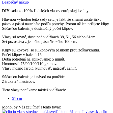
Bezpečný nákup
DIY
sada zo 100% ľudských vlasov európskej kvality.
Hlavnou výhodou tejto sady setu je fakt, že si sami určíte šírku
pásov a pás si nastriháte podľa potreby. Potom už len prišijete klipy.
Súčasťou balenia je dostatočný počet klipov.
Vlasy sú rovné, dostupné v dĺžkach 38, 51, 56 alebo 61cm.
Set pozostáva z jedného pásu širokého 100 cm.
Klipy sú kovové, so silikonovým pásikom proti zošmyknutiu.
Počet klipov v balení: 15.
Doba potrebná na aplikovanie: 5 minút.
Hmotnosť: 75/90/100/110 gramov.
Vlasy možno farbiť, kulmovať, natáčať, žehliť.
Súčasťou balenia je i návod na použitie.
Záruka 24 mesiacov.
Tieto vlasy ponúkame taktiež v dĺžkach:
51 cm
Mohol by Vás zaujímať i tento tovar: