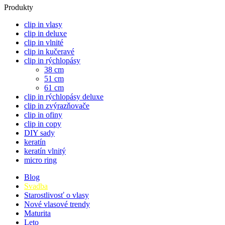
Produkty
clip in vlasy
clip in deluxe
clip in vlnité
clip in kučeravé
clip in rýchlopásy
38 cm
51 cm
61 cm
clip in rýchlopásy deluxe
clip in zvýrazňovače
clip in ofiny
clip in copy
DIY sady
keratín
keratín vlnitý
micro ring
Blog
Svadba
Starostlivosť o vlasy
Nové vlasové trendy
Maturita
Leto