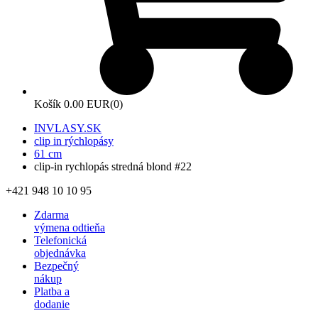
Košík
0.00 EUR
(0)
INVLASY.SK
clip in rýchlopásy
61 cm
clip-in rychlopás stredná blond #22
+421 948 10 10 95
Zdarma
výmena odtieňa
Telefonická
objednávka
Bezpečný
nákup
Platba a
dodanie