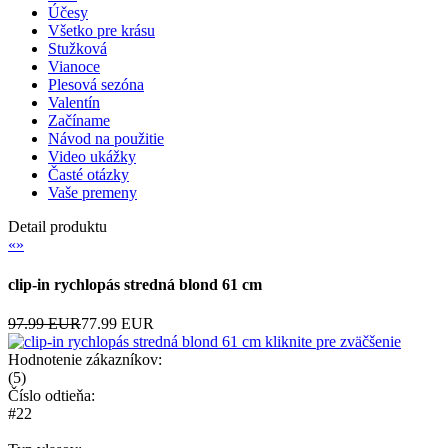
Účesy
Všetko pre krásu
Stužková
Vianoce
Plesová sezóna
Valentín
Začíname
Návod na použitie
Video ukážky
Časté otázky
Vaše premeny
Detail produktu
«
»
clip-in rychlopás stredná blond 61 cm
97.99 EUR
77.99 EUR
kliknite pre zväčšenie
Hodnotenie zákazníkov:
(
5
)
Číslo odtieňa:
#22