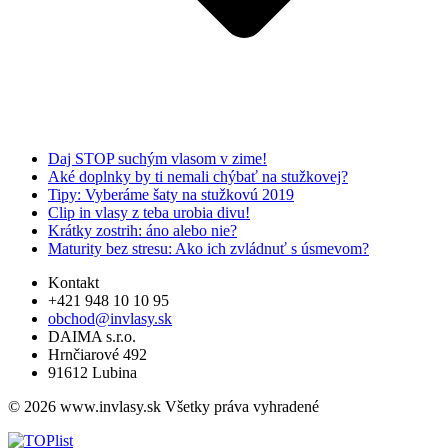
Daj STOP suchým vlasom v zime!
Aké doplnky by ti nemali chýbať na stužkovej?
Tipy: Vyberáme šaty na stužkovú 2019
Clip in vlasy z teba urobia divu!
Krátky zostrih: áno alebo nie?
Maturity bez stresu: Ako ich zvládnuť s úsmevom?
Kontakt
+421 948 10 10 95
obchod@invlasy.sk
DAIMA s.r.o.
Hrnčiarové 492
91612 Lubina
© 2026 www.invlasy.sk Všetky práva vyhradené