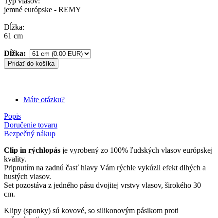
Typ vlasov:
jemné európske - REMY
Dĺžka:
61 cm
Dĺžka:
Pridať do košíka
Máte otázku?
Popis
Doručenie tovaru
Bezpečný nákup
Clip in rýchlopás
je vyrobený zo 100% ľudských vlasov európskej
kvality.
Pripnutím na zadnú časť hlavy Vám rýchle vykúzli efekt dlhých a
hustých vlasov.
Set pozostáva z jedného pásu dvojitej vrstvy vlasov, širokého 30
cm.
Klipy (sponky) sú kovové, so silikonovým pásikom proti