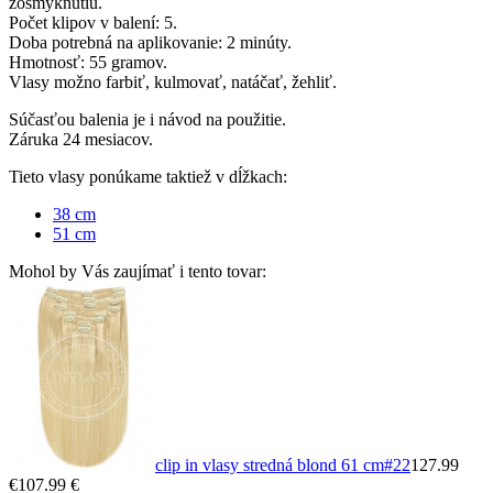
zošmyknutiu.
Počet klipov v balení: 5.
Doba potrebná na aplikovanie: 2 minúty.
Hmotnosť: 55 gramov.
Vlasy možno farbiť, kulmovať, natáčať, žehliť.
Súčasťou balenia je i návod na použitie.
Záruka 24 mesiacov.
Tieto vlasy ponúkame taktiež v dĺžkach:
38 cm
51 cm
Mohol by Vás zaujímať i tento tovar:
clip in vlasy stredná blond 61 cm
#22
127.99
€
107.99 €