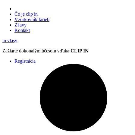
Čo je clip in
Vzorkovník
farieb
Zľavy
Kontakt
in
vlasy
Zažiarte
dokonalým účesom
vďaka
CLIP IN
Registrácia