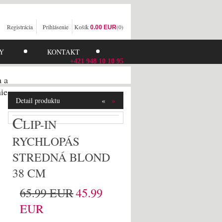
Registrácia
Prihlásenie
Košík
(0)
0.00 EUR
Y
KONTAKT
+421 948 10 10 95
a a
ie
«
»
Detail produktu
C
LIP-IN
RYCHLOPÁS
STREDNÁ BLOND
38 CM
65.99 EUR
45.99
EUR