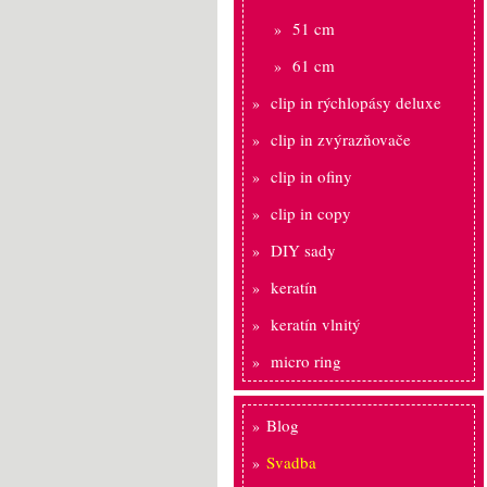
51 cm
61 cm
clip in rýchlopásy deluxe
clip in zvýrazňovače
clip in ofiny
clip in copy
DIY sady
keratín
keratín vlnitý
micro ring
Blog
Svadba