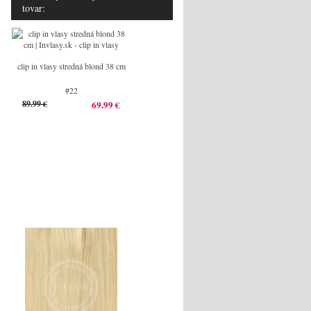
tovar:
clip in vlasy stredná blond 38 cm
#22
89.99 €
69.99 €