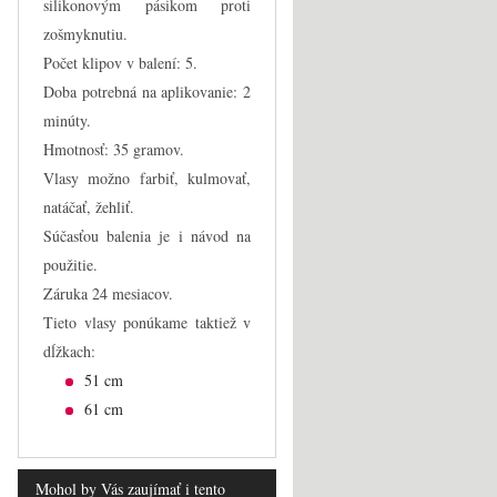
silikonovým pásikom proti
zošmyknutiu.
Počet klipov v balení: 5.
Doba potrebná na aplikovanie: 2
minúty.
Hmotnosť: 35 gramov.
Vlasy možno farbiť, kulmovať,
natáčať, žehliť.
Súčasťou balenia je i návod na
použitie.
Záruka 24 mesiacov.
Tieto vlasy ponúkame taktiež v
dĺžkach:
51 cm
61 cm
Mohol by Vás zaujímať i tento