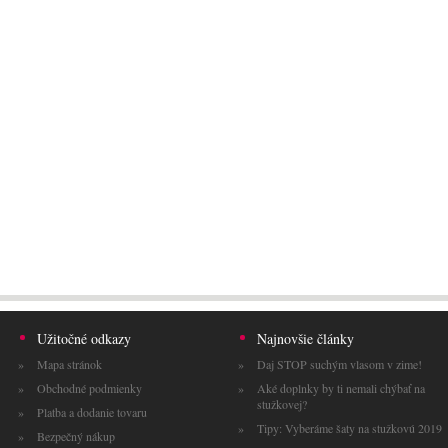
Užitočné odkazy
Najnovšie články
Mapa stránok
Daj STOP suchým vlasom v zime!
Obchodné podmienky
Aké doplnky by ti nemali chýbať na
stužkovej?
Platba a dodanie tovaru
Tipy: Vyberáme šaty na stužkovú 2019
Bezpečný nákup