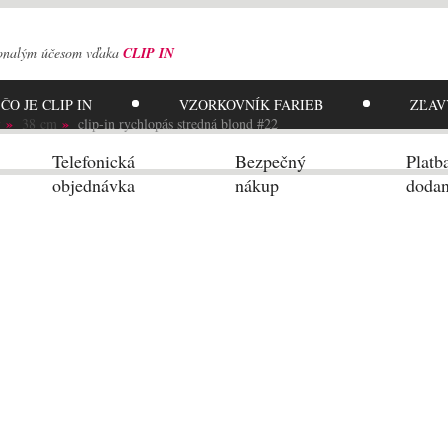
onalým účesom
vďaka
CLIP IN
ČO JE CLIP IN
VZORKOVNÍK
FARIEB
ZĽAV
y
38 cm
clip-in rychlopás stredná blond #22
Telefonická
Bezpečný
Platb
objednávka
nákup
dodan