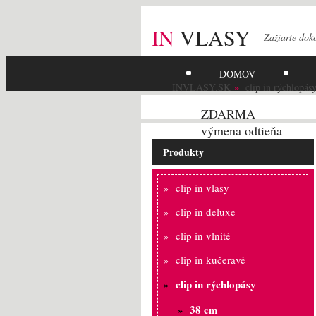
IN
VLASY
Zažiarte
dok
DOMOV
INVLASY.SK
clip in rýchlopás
ZDARMA
výmena odtieňa
Produkty
clip in vlasy
clip in deluxe
clip in vlnité
clip in kučeravé
clip in rýchlopásy
38 cm