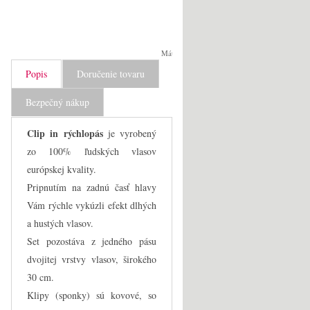
Máte otázku?
Popis
Doručenie tovaru
Bezpečný nákup
Clip in rýchlopás
je vyrobený
zo 100% ľudských vlasov
európskej kvality.
Pripnutím na zadnú časť hlavy
Vám rýchle vykúzli efekt dlhých
a hustých vlasov.
Set pozostáva z jedného pásu
dvojitej vrstvy vlasov, širokého
30 cm.
Klipy (sponky) sú kovové, so