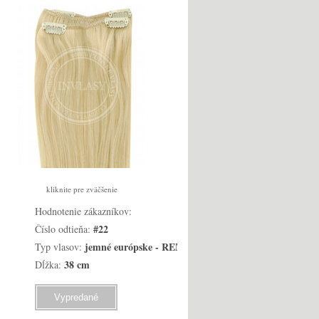
kliknite pre zväčšenie
(
5
)
Hodnotenie zákazníkov:
#22
Číslo odtieňa:
jemné európske - REMY
Typ vlasov:
38 cm
Dĺžka:
Vypredané