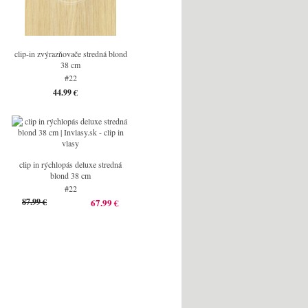
clip-in zvýrazňovače stredná blond
38 cm
#22
44.99 €
clip in rýchlopás deluxe stredná
blond 38 cm
#22
87.99 €
67.99 €