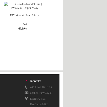
DIY stredná blond 38 cm
#22
69.99 €
Kontakt
+421 948 10 10 95
obchod@invlasy.sk
DAIMA s.r.o.
Hrnčiarové 492