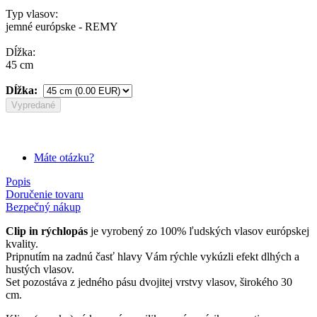
Typ vlasov:
jemné európske - REMY
Dĺžka:
45 cm
Dĺžka:
Vypredané
Máte otázku?
Popis
Doručenie tovaru
Bezpečný nákup
Clip in rýchlopás
je vyrobený zo 100% ľudských vlasov európskej
kvality.
Pripnutím na zadnú časť hlavy Vám rýchle vykúzli efekt dlhých a
hustých vlasov.
Set pozostáva z jedného pásu dvojitej vrstvy vlasov, širokého 30
cm.