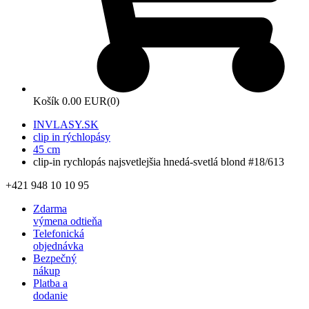
Košík
0.00 EUR
(0)
INVLASY.SK
clip in rýchlopásy
45 cm
clip-in rychlopás najsvetlejšia hnedá-svetlá blond #18/613
+421 948 10 10 95
Zdarma
výmena odtieňa
Telefonická
objednávka
Bezpečný
nákup
Platba a
dodanie