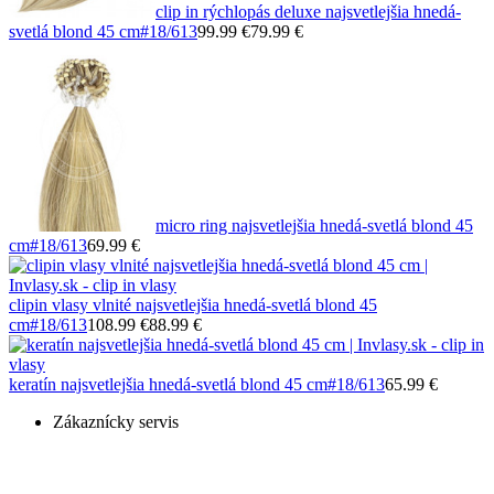
clip in rýchlopás deluxe najsvetlejšia hnedá-
svetlá blond 45 cm
#18/613
99.99 €
79.99 €
micro ring najsvetlejšia hnedá-svetlá blond 45
cm
#18/613
69.99 €
clipin vlasy vlnité najsvetlejšia hnedá-svetlá blond 45
cm
#18/613
108.99 €
88.99 €
keratín najsvetlejšia hnedá-svetlá blond 45 cm
#18/613
65.99 €
Zákaznícky servis