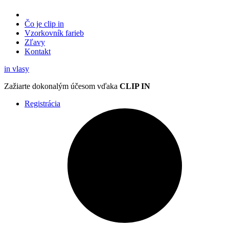
Čo je clip in
Vzorkovník
farieb
Zľavy
Kontakt
in
vlasy
Zažiarte
dokonalým účesom
vďaka
CLIP IN
Registrácia