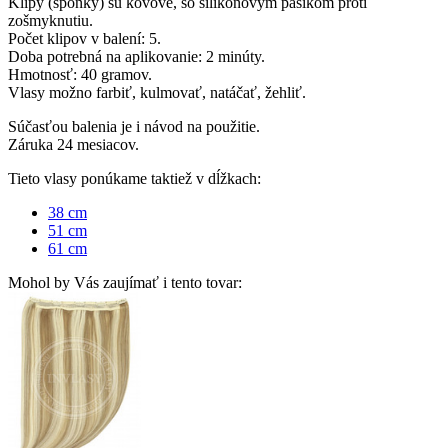
Klipy (sponky) sú kovové, so silikonovým pásikom proti
zošmyknutiu.
Počet klipov v balení: 5.
Doba potrebná na aplikovanie: 2 minúty.
Hmotnosť: 40 gramov.
Vlasy možno farbiť, kulmovať, natáčať, žehliť.
Súčasťou balenia je i návod na použitie.
Záruka 24 mesiacov.
Tieto vlasy ponúkame taktiež v dĺžkach:
38 cm
51 cm
61 cm
Mohol by Vás zaujímať i tento tovar: