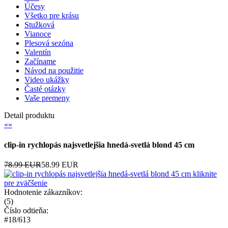
Účesy
Všetko pre krásu
Stužková
Vianoce
Plesová sezóna
Valentín
Začíname
Návod na použitie
Video ukážky
Časté otázky
Vaše premeny
Detail produktu
«
»
clip-in rychlopás najsvetlejšia hnedá-svetlá blond 45 cm
78.99 EUR
58.99 EUR
kliknite
pre zväčšenie
Hodnotenie zákazníkov:
(
5
)
Číslo odtieňa:
#18/613