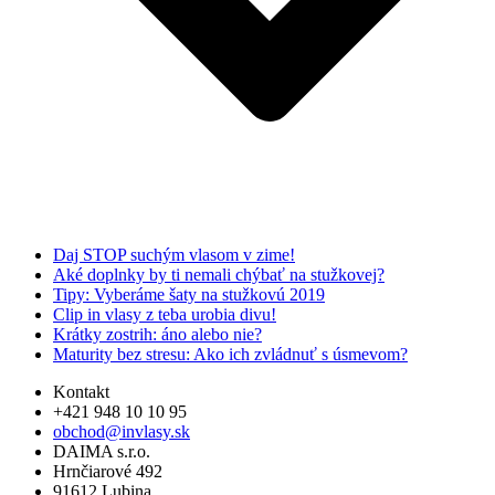
Daj STOP suchým vlasom v zime!
Aké doplnky by ti nemali chýbať na stužkovej?
Tipy: Vyberáme šaty na stužkovú 2019
Clip in vlasy z teba urobia divu!
Krátky zostrih: áno alebo nie?
Maturity bez stresu: Ako ich zvládnuť s úsmevom?
Kontakt
+421 948 10 10 95
obchod@invlasy.sk
DAIMA s.r.o.
Hrnčiarové 492
91612 Lubina