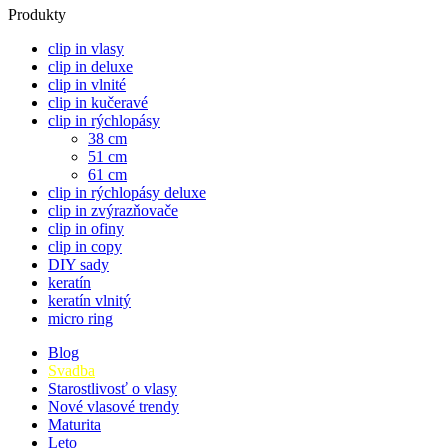
Produkty
clip in vlasy
clip in deluxe
clip in vlnité
clip in kučeravé
clip in rýchlopásy
38 cm
51 cm
61 cm
clip in rýchlopásy deluxe
clip in zvýrazňovače
clip in ofiny
clip in copy
DIY sady
keratín
keratín vlnitý
micro ring
Blog
Svadba
Starostlivosť o vlasy
Nové vlasové trendy
Maturita
Leto