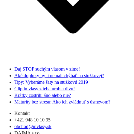
Daj STOP suchým vlasom v zime!
Aké doplnky by ti nemali chýbať na stužkovej?
Tipy: Vyberáme šaty na stužkovú 2019
Clip in vlasy z teba urobia divu!
Krátky zostrih: áno alebo nie?
Maturity bez stresu: Ako ich zvládnuť s úsmevom?
Kontakt
+421 948 10 10 95
obchod@invlasy.sk
DAIMA s.r.o.