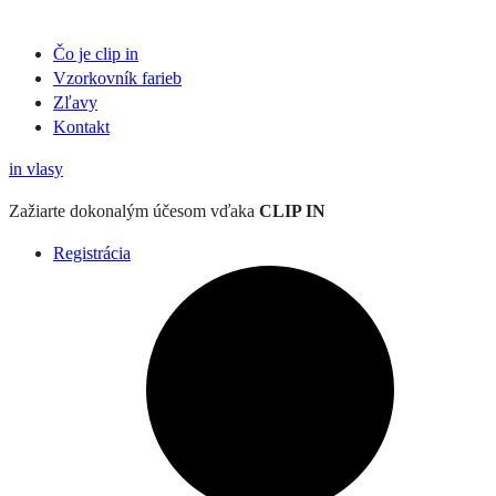
Čo je clip in
Vzorkovník
farieb
Zľavy
Kontakt
in
vlasy
Zažiarte
dokonalým účesom
vďaka
CLIP IN
Registrácia