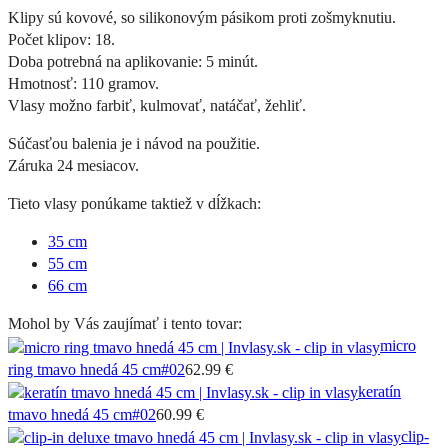
Klipy sú kovové, so silikonovým pásikom proti zošmyknutiu.
Počet klipov: 18.
Doba potrebná na aplikovanie: 5 minút.
Hmotnosť: 110 gramov.
Vlasy možno farbiť, kulmovať, natáčať, žehliť.
Súčasťou balenia je i návod na použitie.
Záruka 24 mesiacov.
Tieto vlasy ponúkame taktiež v dĺžkach:
35 cm
55 cm
66 cm
Mohol by Vás zaujímať i tento tovar:
micro
ring tmavo hnedá 45 cm
#02
62.99 €
keratín
tmavo hnedá 45 cm
#02
60.99 €
clip-