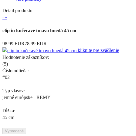
Detail produktu
«
»
clip in kučeravé tmavo hnedá 45 cm
98.99 EUR
78.99 EUR
kliknite pre zväčšenie
Hodnotenie zákazníkov:
(
5
)
Číslo odtieňa:
#02
Typ vlasov:
jemné európske - REMY
Dĺžka:
45 cm
Vypredané