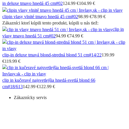
in deluxe tmavo hnedá 45 cm
#02
124.99 €
104.99 €
clipin vlasy vlnité tmavo hnedá 45 cm
#02
98.99 €
78.99 €
Zákazníci ktorí kúpili tento produkt, kúpili u nás tiež:
clip in
vlasy tmavo hnedá 51 cm
#02
94.99 €
74.99 €
clip-in deluxe tmavá blond-stredná blond 51 cm
#14/22
139.99
€
119.99 €
clip in kučeravé najsvetlejšia hnedá-svetlá blond 66
cm
#18/613
142.99 €
122.99 €
Zákaznícky servis