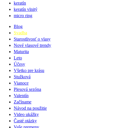
keratín
keratín vlnitý
micro ring
Blog
Svadba
Starostlivosť o vlasy
Nové vlasové trendy
Maturita
Leto
Účesy
Všetko pre krásu
Stužková
Vianoce
Plesová sezóna
Valentín
Začíname
Návod na použitie
Video ukážky
Časté otázky
Vaše premeny