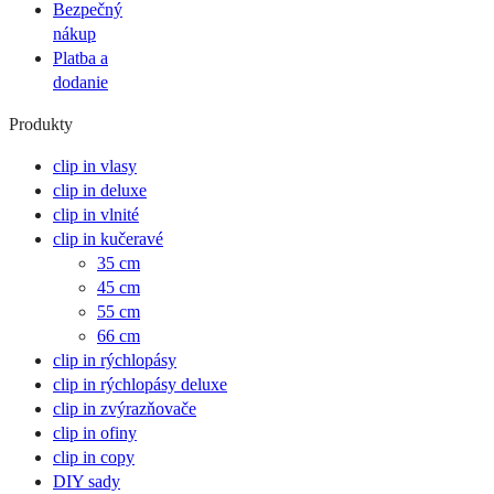
Bezpečný
nákup
Platba a
dodanie
Produkty
clip in vlasy
clip in deluxe
clip in vlnité
clip in kučeravé
35 cm
45 cm
55 cm
66 cm
clip in rýchlopásy
clip in rýchlopásy deluxe
clip in zvýrazňovače
clip in ofiny
clip in copy
DIY sady