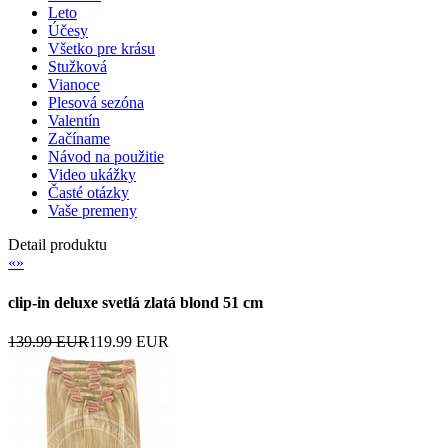
Leto
Účesy
Všetko pre krásu
Stužková
Vianoce
Plesová sezóna
Valentín
Začíname
Návod na použitie
Video ukážky
Časté otázky
Vaše premeny
Detail produktu
«
»
clip-in deluxe svetlá zlatá blond 51 cm
139.99 EUR
119.99 EUR