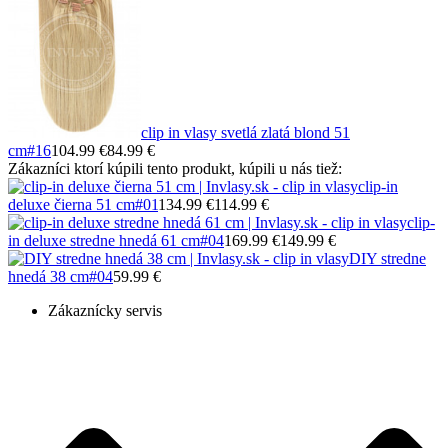
clip in vlasy svetlá zlatá blond 51
cm
#16
104.99 €
84.99 €
Zákazníci ktorí kúpili tento produkt, kúpili u nás tiež:
clip-in
deluxe čierna 51 cm
#01
134.99 €
114.99 €
clip-
in deluxe stredne hnedá 61 cm
#04
169.99 €
149.99 €
DIY stredne
hnedá 38 cm
#04
59.99 €
Zákaznícky servis