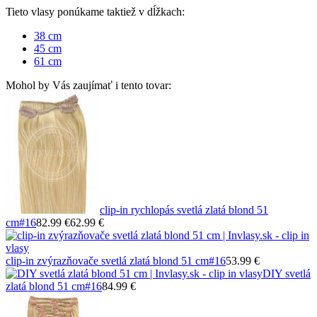
Tieto vlasy ponúkame taktiež v dĺžkach:
38 cm
45 cm
61 cm
Mohol by Vás zaujímať i tento tovar:
clip-in rychlopás svetlá zlatá blond 51
cm
#16
82.99 €
62.99 €
clip-in zvýrazňovače svetlá zlatá blond 51 cm
#16
53.99 €
DIY svetlá
zlatá blond 51 cm
#16
84.99 €