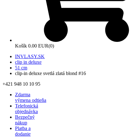
Košík
0.00 EUR
(0)
INVLASY.SK
clip in deluxe
51 cm
clip-in deluxe svetlá zlatá blond #16
+421 948 10 10 95
Zdarma
výmena odtieňa
Telefonická
objednávka
Bezpečný
nákup
Platba a
dodanie