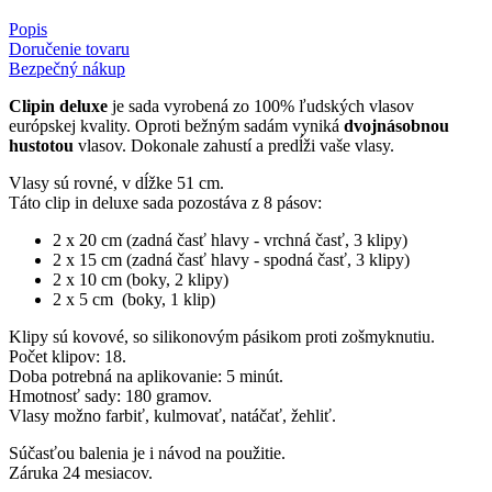
Popis
Doručenie tovaru
Bezpečný nákup
Clipin deluxe
je sada vyrobená zo 100% ľudských vlasov
európskej kvality. Oproti bežným sadám vyniká
dvojnásobnou
hustotou
vlasov. Dokonale zahustí a predĺži vaše vlasy.
Vlasy sú rovné, v dĺžke 51 cm.
Táto clip in deluxe sada pozostáva z 8 pásov:
2 x 20 cm (zadná časť hlavy - vrchná časť, 3 klipy)
2 x 15 cm (zadná časť hlavy - spodná časť, 3 klipy)
2 x 10 cm (boky, 2 klipy)
2 x 5 cm (boky, 1 klip)
Klipy sú kovové, so silikonovým pásikom proti zošmyknutiu.
Počet klipov: 18.
Doba potrebná na aplikovanie: 5 minút.
Hmotnosť sady: 180 gramov.
Vlasy možno farbiť, kulmovať, natáčať, žehliť.
Súčasťou balenia je i návod na použitie.
Záruka 24 mesiacov.