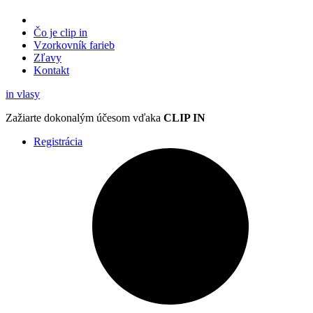
Čo je clip in
Vzorkovník
farieb
Zľavy
Kontakt
in
vlasy
Zažiarte
dokonalým účesom
vďaka
CLIP IN
Registrácia