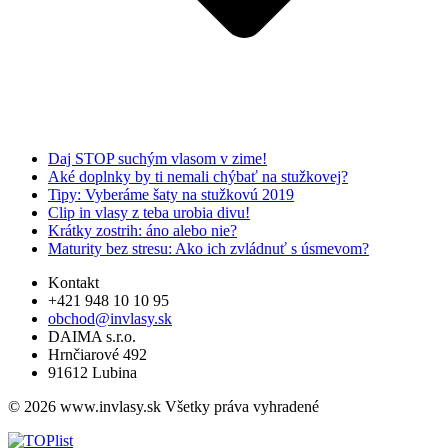
Daj STOP suchým vlasom v zime!
Aké doplnky by ti nemali chýbať na stužkovej?
Tipy: Vyberáme šaty na stužkovú 2019
Clip in vlasy z teba urobia divu!
Krátky zostrih: áno alebo nie?
Maturity bez stresu: Ako ich zvládnuť s úsmevom?
Kontakt
+421 948 10 10 95
obchod@invlasy.sk
DAIMA s.r.o.
Hrnčiarové 492
91612 Lubina
© 2026 www.invlasy.sk Všetky práva vyhradené