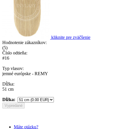
kliknite pre zväčšenie
Hodnotenie zákazníkov:
(
5
)
Číslo odtieňa:
#16
Typ vlasov:
jemné európske - REMY
Dĺžka:
51 cm
Dĺžka:
Vypredané
Máte otázku?