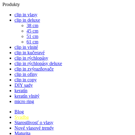
Produkty
clip in vlasy
clip in deluxe
38 cm
45 cm
51 cm
61 cm
clip in vlnité
clip in kučeravé
clip in rýchlopásy
clip in rýchlopásy deluxe
clip in zvýrazňovače
clip in ofiny
clip in copy
DIY sady
keratín
keratín vlnitý
micro ring
Blog
Svadba
Starostlivosť o vlasy
Nové vlasové trendy
Maturita