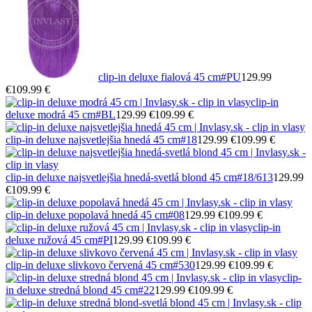
clip-in deluxe fialová 45 cm
#PU
129.99
€
109.99 €
clip-in
deluxe modrá 45 cm
#BL
129.99 €
109.99 €
clip-in deluxe najsvetlejšia hnedá 45 cm
#18
129.99 €
109.99 €
clip-in deluxe najsvetlejšia hnedá-svetlá blond 45 cm
#18/613
129.99
€
109.99 €
clip-in deluxe popolavá hnedá 45 cm
#08
129.99 €
109.99 €
clip-in
deluxe ružová 45 cm
#PI
129.99 €
109.99 €
clip-in deluxe slivkovo červená 45 cm
#530
129.99 €
109.99 €
clip-
in deluxe stredná blond 45 cm
#22
129.99 €
109.99 €