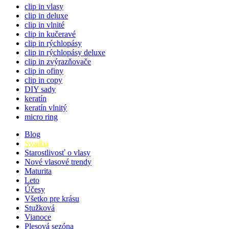
clip in vlasy
clip in deluxe
clip in vlnité
clip in kučeravé
clip in rýchlopásy
clip in rýchlopásy deluxe
clip in zvýrazňovače
clip in ofiny
clip in copy
DIY sady
keratín
keratín vlnitý
micro ring
Blog
Svadba
Starostlivosť o vlasy
Nové vlasové trendy
Maturita
Leto
Účesy
Všetko pre krásu
Stužková
Vianoce
Plesová sezóna