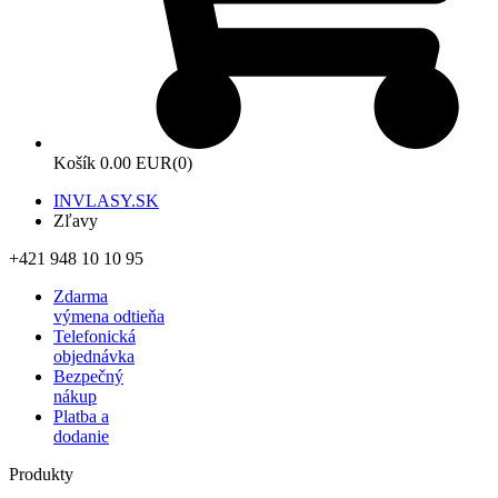
Košík
0.00 EUR
(0)
INVLASY.SK
Zľavy
+421 948 10 10 95
Zdarma
výmena odtieňa
Telefonická
objednávka
Bezpečný
nákup
Platba a
dodanie
Produkty