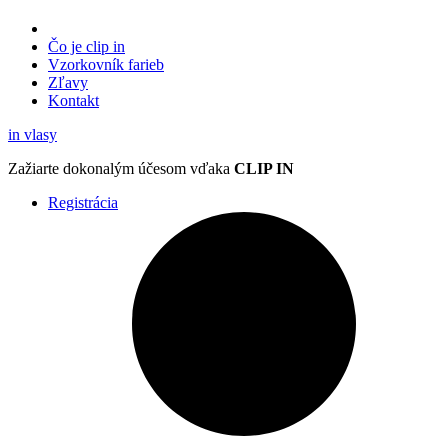
Čo je clip in
Vzorkovník
farieb
Zľavy
Kontakt
in
vlasy
Zažiarte
dokonalým účesom
vďaka
CLIP IN
Registrácia