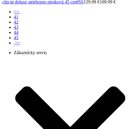
clip-in deluxe strieborno piesková 45 cm
#SS
129.99 €
109.99 €
<<
41
42
43
44
45
>>
Zákaznícky servis