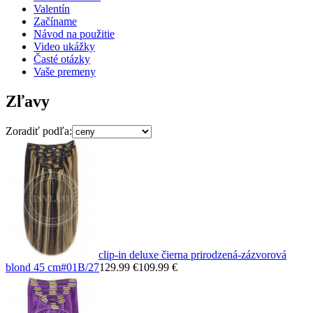
Valentín
Začíname
Návod na použitie
Video ukážky
Časté otázky
Vaše premeny
Zľavy
Zoradiť podľa:
clip-in deluxe čierna prirodzená-zázvorová
blond 45 cm
#01B/27
129.99 €
109.99 €