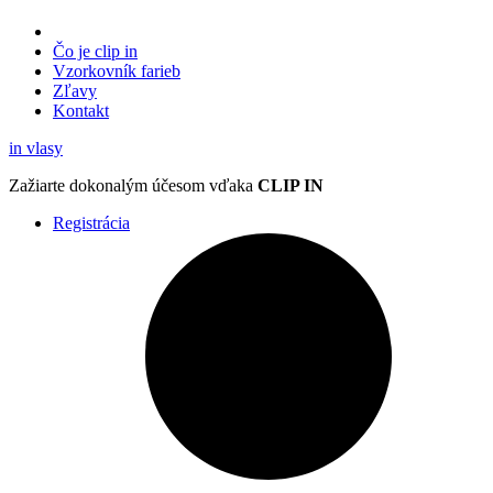
Čo je clip in
Vzorkovník
farieb
Zľavy
Kontakt
in
vlasy
Zažiarte
dokonalým účesom
vďaka
CLIP IN
Registrácia