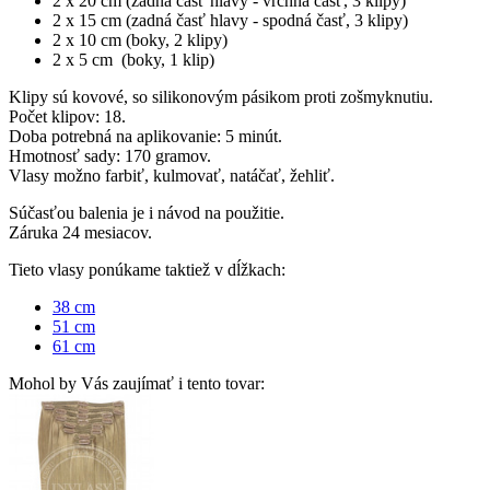
2 x 20 cm (zadná časť hlavy - vrchná časť, 3 klipy)
2 x 15 cm (zadná časť hlavy - spodná časť, 3 klipy)
2 x 10 cm (boky, 2 klipy)
2 x 5 cm (boky, 1 klip)
Klipy sú kovové, so silikonovým pásikom proti zošmyknutiu.
Počet klipov: 18.
Doba potrebná na aplikovanie: 5 minút.
Hmotnosť sady: 170 gramov.
Vlasy možno farbiť, kulmovať, natáčať, žehliť.
Súčasťou balenia je i návod na použitie.
Záruka 24 mesiacov.
Tieto vlasy ponúkame taktiež v dĺžkach:
38 cm
51 cm
61 cm
Mohol by Vás zaujímať i tento tovar: