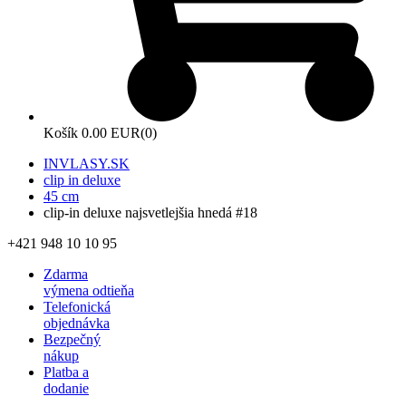
Košík
0.00 EUR
(0)
INVLASY.SK
clip in deluxe
45 cm
clip-in deluxe najsvetlejšia hnedá #18
+421 948 10 10 95
Zdarma
výmena odtieňa
Telefonická
objednávka
Bezpečný
nákup
Platba a
dodanie