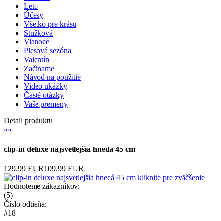
Leto
Účesy
Všetko pre krásu
Stužková
Vianoce
Plesová sezóna
Valentín
Začíname
Návod na použitie
Video ukážky
Časté otázky
Vaše premeny
Detail produktu
«
»
clip-in deluxe najsvetlejšia hnedá 45 cm
129.99 EUR
109.99 EUR
kliknite pre zväčšenie
Hodnotenie zákazníkov:
(
5
)
Číslo odtieňa:
#18