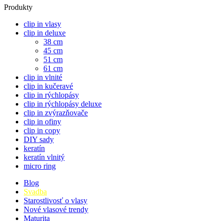
Produkty
clip in vlasy
clip in deluxe
38 cm
45 cm
51 cm
61 cm
clip in vlnité
clip in kučeravé
clip in rýchlopásy
clip in rýchlopásy deluxe
clip in zvýrazňovače
clip in ofiny
clip in copy
DIY sady
keratín
keratín vlnitý
micro ring
Blog
Svadba
Starostlivosť o vlasy
Nové vlasové trendy
Maturita