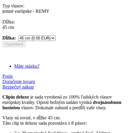
Typ vlasov:
jemné európske - REMY
Dĺžka:
45 cm
Dĺžka:
Vypredané
Máte otázku?
Popis
Doručenie tovaru
Bezpečný nákup
Clipin deluxe
je sada vyrobená zo 100% ľudských vlasov
európskej kvality. Oproti bežným sadám vyniká
dvojnásobnou
hustotou
vlasov. Dokonale zahustí a predĺži vaše vlasy.
Vlasy sú rovné, v dĺžke 45 cm.
Táto clip in deluxe sada pozostáva z 8 pásov: