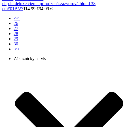
clip-in deluxe čierna prirodzená-zázvorová blond 38
cm
#01B/27
114.99 €
94.99 €
<<
26
27
28
29
30
>>
Zákaznícky servis