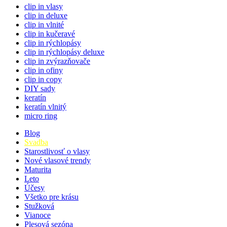
clip in vlasy
clip in deluxe
clip in vlnité
clip in kučeravé
clip in rýchlopásy
clip in rýchlopásy deluxe
clip in zvýrazňovače
clip in ofiny
clip in copy
DIY sady
keratín
keratín vlnitý
micro ring
Blog
Svadba
Starostlivosť o vlasy
Nové vlasové trendy
Maturita
Leto
Účesy
Všetko pre krásu
Stužková
Vianoce
Plesová sezóna