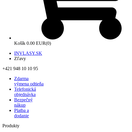
Košík
0.00 EUR
(0)
INVLASY.SK
Zľavy
+421 948 10 10 95
Zdarma
výmena odtieňa
Telefonická
objednávka
Bezpečný
nákup
Platba a
dodanie
Produkty