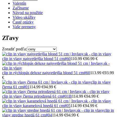
Valentín
Začíname
Návod na použitie
Video ukážky
Časté otázky
Vaše premeny
Zľavy
Zoradiť podľa:
clip in vlasy najsvetlejšia blond 51 cm
#60
110.99 €
90.99 €
clip in rýchlopás deluxe najsvetlejšia blond 51 cm
#60
113.99 €
93.99
€
clip in vlasy
čierna 61 cm
#01
114.99 €
94.99 €
clip in vlasy čierna prirodzená 61 cm
#01B
114.99 €
94.99 €
clip in vlasy karamelová hnedá 61 cm
#05
114.99 €
94.99 €
clip in
vlasy stredne hnedá 61 cm
#04
114.99 €
94.99 €