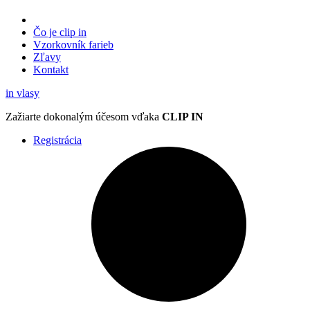
Čo je clip in
Vzorkovník
farieb
Zľavy
Kontakt
in
vlasy
Zažiarte
dokonalým účesom
vďaka
CLIP IN
Registrácia