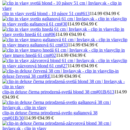
clip in vlasy svetlá blond - 10 pásov 51 cm
#613
114.99 €
94.99 €
clip
in vlasy svetlo gaštanová 61 cm
#30
114.99 €
94.99 €
clip in
vlasy svetlo hnedá 61 cm
#06
114.99 €
94.99 €
clip
in vlasy tmavo gaštanová 61 cm
#33
114.99 €
94.99 €
clip in
vlasy tmavo hnedá 61 cm
#02
114.99 €
94.99 €
clip
in vlasy zázvorová blond 61 cm
#27
114.99 €
94.99 €
clip-in
deluxe červená 38 cm
#RE
114.99 €
94.99 €
clip-in deluxe čierna prirodzená-svetlá blond 38 cm
#01B/613
114.99
€
94.99 €
clip-in deluxe čierna prirodzená-svetlo gaštanová 38
cm
#01B/30
114.99 €
94.99 €