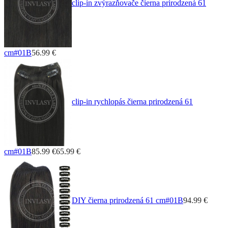
clip-in zvýrazňovače čierna prirodzená 61
cm
#01B
56.99 €
clip-in rychlopás čierna prirodzená 61
cm
#01B
85.99 €
65.99 €
DIY čierna prirodzená 61 cm
#01B
94.99 €