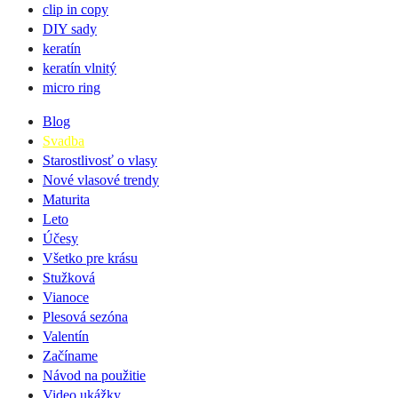
clip in copy
DIY sady
keratín
keratín vlnitý
micro ring
Blog
Svadba
Starostlivosť o vlasy
Nové vlasové trendy
Maturita
Leto
Účesy
Všetko pre krásu
Stužková
Vianoce
Plesová sezóna
Valentín
Začíname
Návod na použitie
Video ukážky