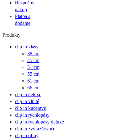
Bezpečný
nákup
Platba a
dodanie
Produkty
clip in vlasy
38 cm
45 cm
51 cm
55 cm
61 cm
66 cm
clip in deluxe
clip in vlnité
clip in kučeravé
clip in rýchlopásy
clip in rýchlopásy deluxe
clip in zvýrazňovače
clip in ofiny