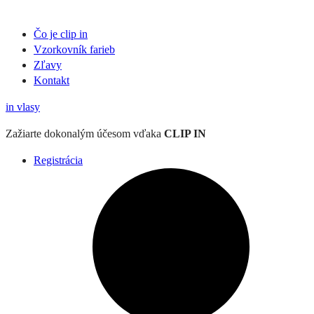
Čo je clip in
Vzorkovník
farieb
Zľavy
Kontakt
in
vlasy
Zažiarte
dokonalým účesom
vďaka
CLIP IN
Registrácia