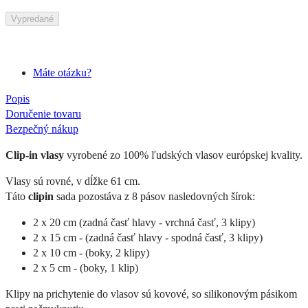
Vypredané
Máte otázku?
Popis
Doručenie tovaru
Bezpečný nákup
Clip-in vlasy
vyrobené zo 100% ľudských vlasov európskej kvality.
Vlasy sú rovné, v dĺžke 61 cm.
Táto
clipin
sada pozostáva z 8 pásov nasledovných šírok:
2 x 20 cm (zadná časť hlavy - vrchná časť, 3 klipy)
2 x 15 cm - (zadná časť hlavy - spodná časť, 3 klipy)
2 x 10 cm - (boky, 2 klipy)
2 x 5 cm - (boky, 1 klip)
Klipy na prichytenie do vlasov sú kovové, so silikonovým pásikom