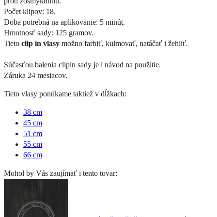
proti zošmyknutiu.
Počet klipov: 18.
Doba potrebná na aplikovanie: 5 minút.
Hmotnosť sady: 125 gramov.
Tieto
clip in vlasy
možno farbiť, kulmovať, natáčať i žehliť.
Súčasťou balenia clipin sady je i návod na použitie.
Záruka 24 mesiacov.
Tieto vlasy ponúkame taktiež v dĺžkach:
38 cm
45 cm
51 cm
55 cm
66 cm
Mohol by Vás zaujímať i tento tovar: