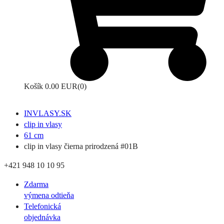
Košík
0.00 EUR
(0)
INVLASY.SK
clip in vlasy
61 cm
clip in vlasy čierna prirodzená #01B
+421 948 10 10 95
Zdarma
výmena odtieňa
Telefonická
objednávka