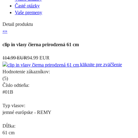
Časté otázky
Vaše premeny
Detail produktu
«
»
clip in vlasy čierna prirodzená 61 cm
114.99 EUR
94.99 EUR
kliknite pre zväčšenie
Hodnotenie zákazníkov:
(
5
)
Číslo odtieňa:
#01B
Typ vlasov:
jemné európske - REMY
Dĺžka:
61 cm