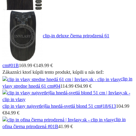
clip-in deluxe čierna prirodzená 61
cm
#01B
169.99 €
149.99 €
Zákazníci ktorí kúpili tento produkt, kúpili u nás tiež:
clip in
vlasy stredne hnedá 61 cm
#04
114.99 €
94.99 €
clip in vlasy najsvetlejšia hnedá-svetlá blond 51 cm
#18/613
104.99
€
84.99 €
clip in
ofina čierna prirodzená
#01B
41.99 €