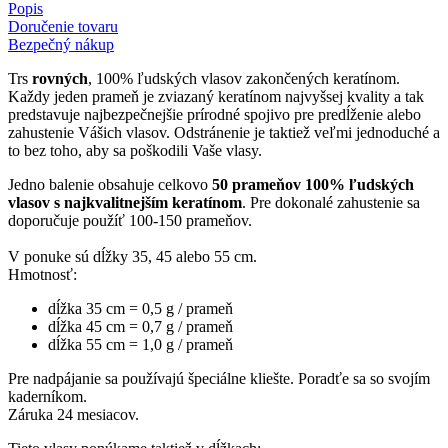
Popis
Doručenie tovaru
Bezpečný nákup
Trs
rovných
, 100% ľudských vlasov zakončených keratínom.
Každy jeden prameň je zviazaný keratínom najvyšsej kvality a tak
predstavuje najbezpečnejšie prírodné spojivo pre predĺženie alebo
zahustenie Vášich vlasov. Odstránenie je taktiež veľmi jednoduché a
to bez toho, aby sa poškodili Vaše vlasy.
Jedno balenie obsahuje celkovo
50 prameňov 100% ľudských
vlasov s najkvalitnejším keratínom
. Pre dokonalé zahustenie sa
doporučuje použíť 100-150 prameňov.
V ponuke sú dĺžky 35, 45 alebo 55 cm.
Hmotnosť:
dĺžka 35 cm = 0,5 g / prameň
dĺžka 45 cm = 0,7 g / prameň
dĺžka 55 cm = 1,0 g / prameň
Pre nadpájanie sa používajú špeciálne kliešte. Poradťe sa so svojím
kaderníkom.
Záruka 24 mesiacov.