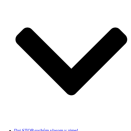
Daj STOP suchým vlasom v zime!