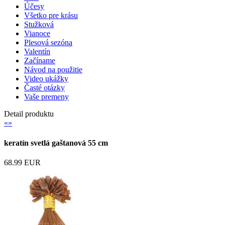
Účesy
Všetko pre krásu
Stužková
Vianoce
Plesová sezóna
Valentín
Začíname
Návod na použitie
Video ukážky
Časté otázky
Vaše premeny
Detail produktu
«
»
keratín svetlá gaštanová 55 cm
68.99 EUR