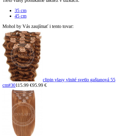
Tieto vlasy ponúkame taktiež v dĺžkach:
35 cm
45 cm
Mohol by Vás zaujímať i tento tovar:
clipin vlasy vlnité svetlo gaštanová 55
cm
#30
115.99 €
95.99 €