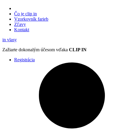
Čo je clip in
Vzorkovník
farieb
Zľavy
Kontakt
in
vlasy
Zažiarte
dokonalým účesom
vďaka
CLIP IN
Registrácia