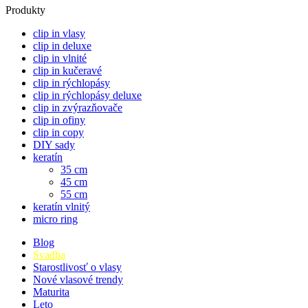
Produkty
clip in vlasy
clip in deluxe
clip in vlnité
clip in kučeravé
clip in rýchlopásy
clip in rýchlopásy deluxe
clip in zvýrazňovače
clip in ofiny
clip in copy
DIY sady
keratín
35 cm
45 cm
55 cm
keratín vlnitý
micro ring
Blog
Svadba
Starostlivosť o vlasy
Nové vlasové trendy
Maturita
Leto