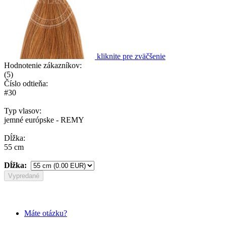
kliknite pre zväčšenie
Hodnotenie zákazníkov:
(
5
)
Číslo odtieňa:
#30
Typ vlasov:
jemné európske - REMY
Dĺžka:
55 cm
Dĺžka:
Vypredané
Máte otázku?