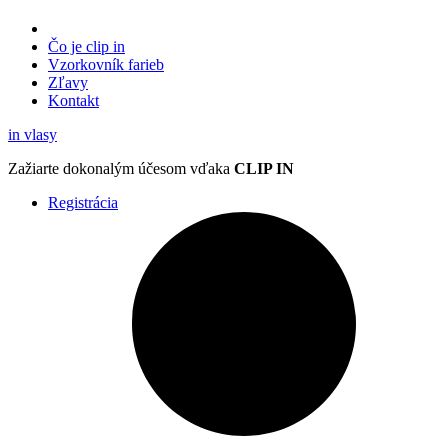
Čo je clip in
Vzorkovník
farieb
Zľavy
Kontakt
in
vlasy
Zažiarte
dokonalým účesom
vďaka
CLIP IN
Registrácia