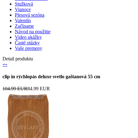
Stužková
Vianoce
Plesová sezóna
Valentín
Začíname
Návod na použitie
Video ukážky
Časté otázky
Vaše premeny
Detail produktu
«
»
clip in rýchlopás deluxe svetlo gaštanová 55 cm
104.99 EUR
84.99 EUR