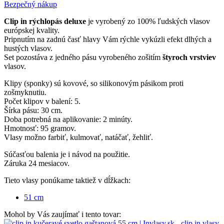
Bezpečný nákup
Clip in rýchlopás deluxe
je vyrobený zo 100% ľudských vlasov
európskej kvality.
Pripnutím na zadnú časť hlavy Vám rýchle vykúzli efekt dlhých a
hustých vlasov.
Set pozostáva z jedného pásu vyrobeného zošitím
štyroch vrstviev
vlasov.
Klipy (sponky) sú kovové, so silikonovým pásikom proti
zošmyknutiu.
Počet klipov v balení: 5.
Šírka pásu: 30 cm.
Doba potrebná na aplikovanie: 2 minúty.
Hmotnosť: 95 gramov.
Vlasy možno farbiť, kulmovať, natáčať, žehliť.
Súčasťou balenia je i návod na použitie.
Záruka 24 mesiacov.
Tieto vlasy ponúkame taktiež v dĺžkach:
51 cm
Mohol by Vás zaujímať i tento tovar: