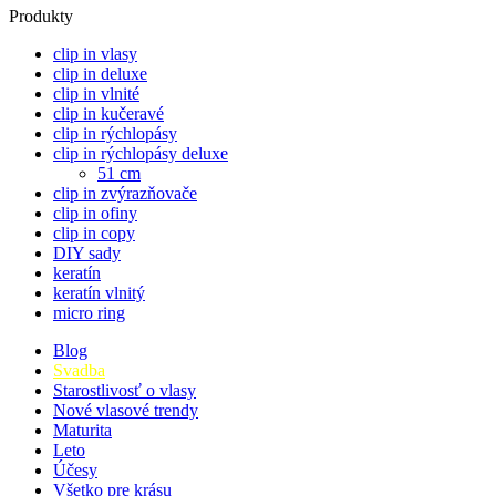
Produkty
clip in vlasy
clip in deluxe
clip in vlnité
clip in kučeravé
clip in rýchlopásy
clip in rýchlopásy deluxe
51 cm
clip in zvýrazňovače
clip in ofiny
clip in copy
DIY sady
keratín
keratín vlnitý
micro ring
Blog
Svadba
Starostlivosť o vlasy
Nové vlasové trendy
Maturita
Leto
Účesy
Všetko pre krásu