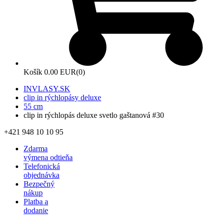
Košík
0.00 EUR
(0)
INVLASY.SK
clip in rýchlopásy deluxe
55 cm
clip in rýchlopás deluxe svetlo gaštanová #30
+421 948 10 10 95
Zdarma
výmena odtieňa
Telefonická
objednávka
Bezpečný
nákup
Platba a
dodanie