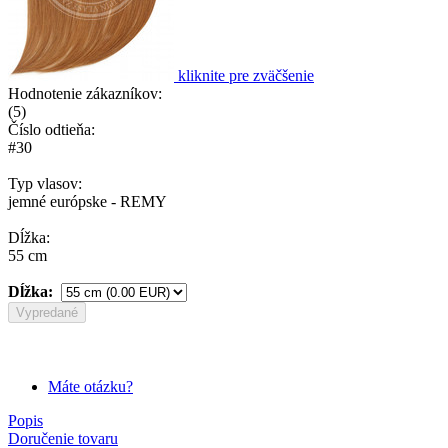
kliknite pre zväčšenie
Hodnotenie zákazníkov:
(
5
)
Číslo odtieňa:
#30
Typ vlasov:
jemné európske - REMY
Dĺžka:
55 cm
Dĺžka:
Vypredané
Máte otázku?
Popis
Doručenie tovaru