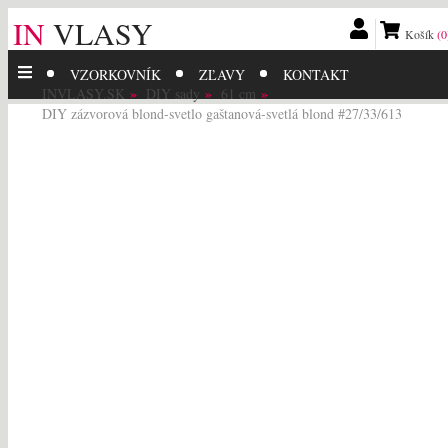
IN
VLASY
Košík
(0
VZORKOVNÍK
ZĽAVY
KONTAKT
INVLASY.SK
DIY sady
61 cm
DIY zázvorová blond-svetlo gaštanová-svetlá blond #27/33/613