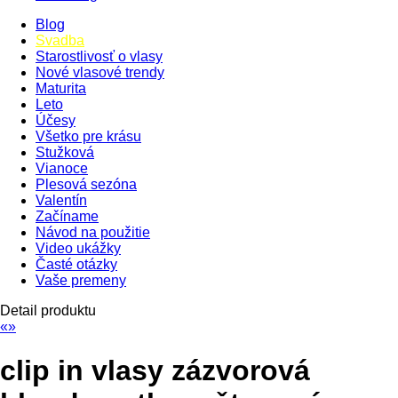
Blog
Svadba
Starostlivosť o vlasy
Nové vlasové trendy
Maturita
Leto
Účesy
Všetko pre krásu
Stužková
Vianoce
Plesová sezóna
Valentín
Začíname
Návod na použitie
Video ukážky
Časté otázky
Vaše premeny
Detail produktu
«
»
clip in vlasy zázvorová