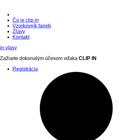
Čo je clip in
Vzorkovník
farieb
Zľavy
Kontakt
in
vlasy
Zažiarte
dokonalým účesom
vďaka
CLIP IN
Registrácia