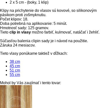
2 x 5 cm - (boky, 1 klip)
Klipy na prichytenie do vlasov sú kovové, so silikonovým
pásikom proti zošmyknutiu.
Počet klipov: 18.
Doba potrebná na aplikovanie: 5 minút.
Hmotnosť sady: 125 gramov.
Tieto
clip in vlasy
možno farbiť, kulmovať, natáčať i žehliť.
Súčasťou balenia clipin sady je i návod na použitie.
Záruka 24 mesiacov.
Tieto vlasy ponúkame taktiež v dĺžkach:
38 cm
45 cm
51 cm
55 cm
Mohol by Vás zaujímať i tento tovar: