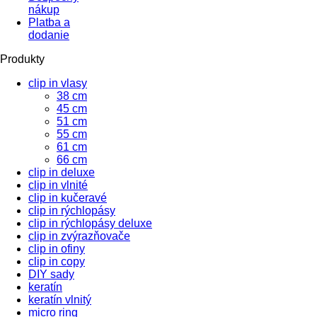
nákup
Platba a
dodanie
Produkty
clip in vlasy
38 cm
45 cm
51 cm
55 cm
61 cm
66 cm
clip in deluxe
clip in vlnité
clip in kučeravé
clip in rýchlopásy
clip in rýchlopásy deluxe
clip in zvýrazňovače
clip in ofiny
clip in copy
DIY sady
keratín
keratín vlnitý
micro ring