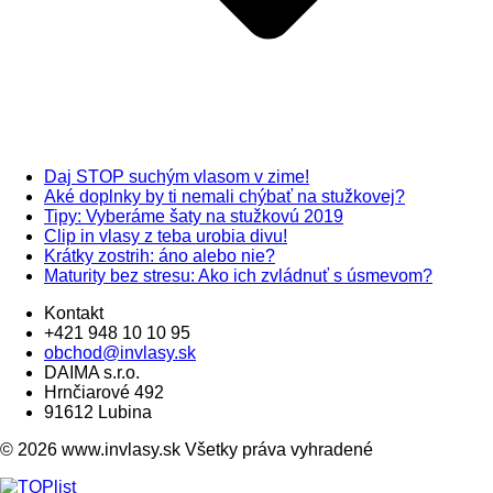
Daj STOP suchým vlasom v zime!
Aké doplnky by ti nemali chýbať na stužkovej?
Tipy: Vyberáme šaty na stužkovú 2019
Clip in vlasy z teba urobia divu!
Krátky zostrih: áno alebo nie?
Maturity bez stresu: Ako ich zvládnuť s úsmevom?
Kontakt
+421 948 10 10 95
obchod@invlasy.sk
DAIMA s.r.o.
Hrnčiarové 492
91612 Lubina
© 2026 www.invlasy.sk Všetky práva vyhradené