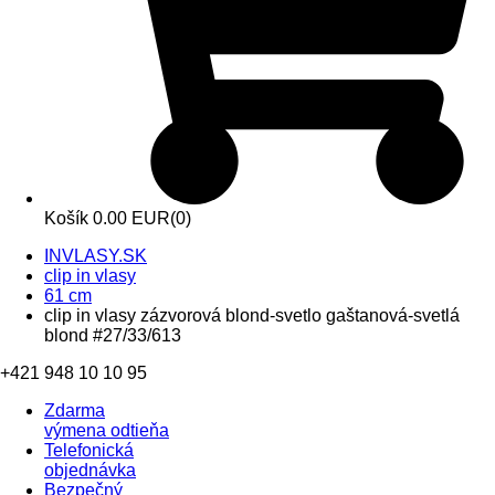
Košík
0.00 EUR
(0)
INVLASY.SK
clip in vlasy
61 cm
clip in vlasy zázvorová blond-svetlo gaštanová-svetlá
blond #27/33/613
+421 948 10 10 95
Zdarma
výmena odtieňa
Telefonická
objednávka
Bezpečný