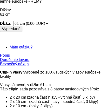
jemné európske - REMY
Dĺžka:
61 cm
Dĺžka:
Vypredané
Máte otázku?
Popis
Doručenie tovaru
Bezpečný nákup
Clip-in vlasy
vyrobené zo 100% ľudských vlasov európskej
kvality.
Vlasy sú rovné, v dĺžke 61 cm.
Táto
clipin
sada pozostáva z 8 pásov nasledovných šírok:
2 x 20 cm (zadná časť hlavy - vrchná časť, 3 klipy)
2 x 15 cm - (zadná časť hlavy - spodná časť, 3 klipy)
2 x 10 cm - (boky, 2 klipy)