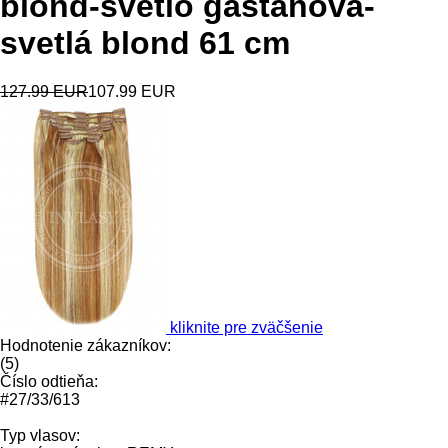
blond-svetlo gaštanová-
svetlá blond 61 cm
127.99 EUR
107.99 EUR
kliknite pre zväčšenie
Hodnotenie zákazníkov:
(
5
)
Číslo odtieňa:
#27/33/613
Typ vlasov: