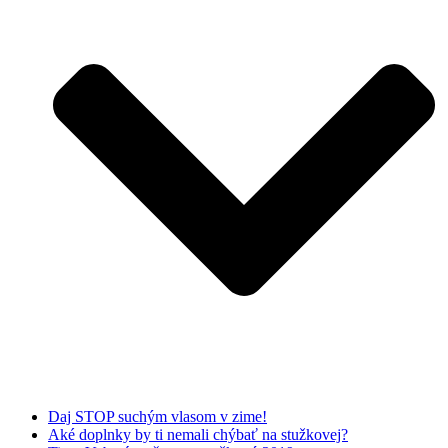
Daj STOP suchým vlasom v zime!
Aké doplnky by ti nemali chýbať na stužkovej?