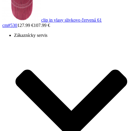
clip in vlasy slivkovo červená 61
cm
#530
127.99 €
107.99 €
Zákaznícky servis