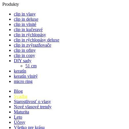
Produkty
clip in vlasy
clip in deluxe
clip in vlnité
clip in kučeravé
clip in rýchlopásy
clip in rýchlopásy deluxe
clip in zvýrazňovače
clip in ofiny
clip in copy
DIY sady
51 cm
keratín
keratín vlnitý
micro ring
Blog
Svadba
Starostlivosť o vlasy
Nové vlasové trendy
Maturita
Leto
Účesy
Všetko pre krásu