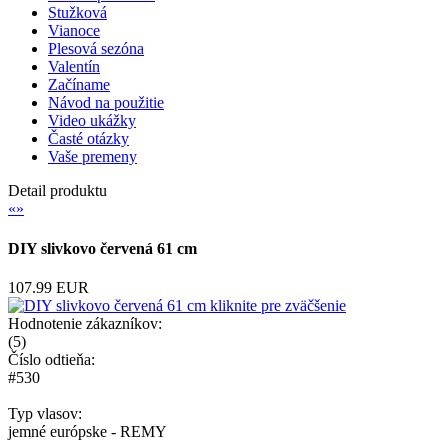
Stužková
Vianoce
Plesová sezóna
Valentín
Začíname
Návod na použitie
Video ukážky
Časté otázky
Vaše premeny
Detail produktu
«
»
DIY slivkovo červená 61 cm
107.99 EUR
kliknite pre zväčšenie
Hodnotenie zákazníkov:
(
5
)
Číslo odtieňa:
#530
Typ vlasov:
jemné európske - REMY