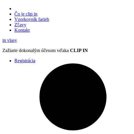
Čo je clip in
Vzorkovník
farieb
Zľavy
Kontakt
in
vlasy
Zažiarte
dokonalým účesom
vďaka
CLIP IN
Registrácia