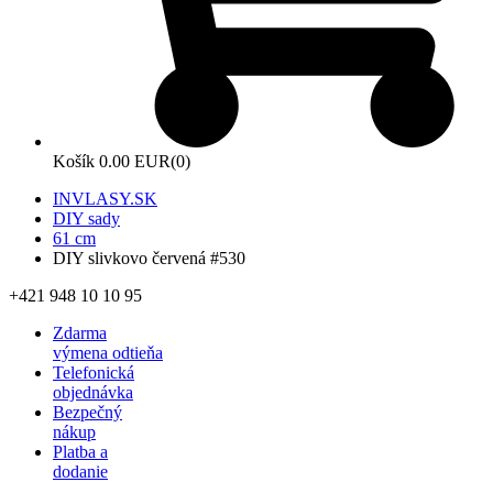
Košík
0.00 EUR
(0)
INVLASY.SK
DIY sady
61 cm
DIY slivkovo červená #530
+421 948 10 10 95
Zdarma
výmena odtieňa
Telefonická
objednávka
Bezpečný
nákup
Platba a
dodanie