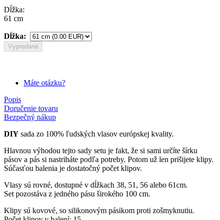
Dĺžka:
61 cm
Dĺžka:
Vypredané
Máte otázku?
Popis
Doručenie tovaru
Bezpečný nákup
DIY
sada zo 100% ľudských vlasov európskej kvality.
Hlavnou výhodou tejto sady setu je fakt, že si sami určíte šírku
pásov a pás si nastriháte podľa potreby. Potom už len prišijete klipy.
Súčasťou balenia je dostatočný počet klipov.
Vlasy sú rovné, dostupné v dĺžkach 38, 51, 56 alebo 61cm.
Set pozostáva z jedného pásu širokého 100 cm.
Klipy sú kovové, so silikonovým pásikom proti zošmyknutiu.
Počet klipov v balení: 15.