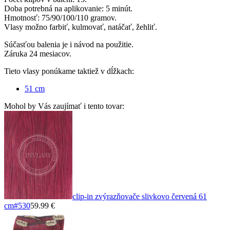
Doba potrebná na aplikovanie: 5 minút.
Hmotnosť: 75/90/100/110 gramov.
Vlasy možno farbiť, kulmovať, natáčať, žehliť.
Súčasťou balenia je i návod na použitie.
Záruka 24 mesiacov.
Tieto vlasy ponúkame taktiež v dĺžkach:
51 cm
Mohol by Vás zaujímať i tento tovar:
clip-in zvýrazňovače slivkovo červená 61
cm
#530
59.99 €