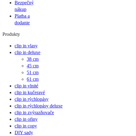
Bezpečný
nákup
Platba a
dodanie
Produkty
clip in vlasy
clip in deluxe
38 cm
45 cm
51 cm
61 cm
clip in vlnité
clip in kučeravé
clip in rýchlopásy
clip in rýchlopásy deluxe
clip in zvýrazňovače
clip in ofiny
clip in copy
DIY sady