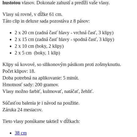
hustotou
vlasov. Dokonale zahustí a predĺži vaše vlasy.
Vlasy sú rovné, v dĺžke 61 cm.
Táto clip in deluxe sada pozostáva z 8 pásov:
2 x 20 cm (zadná časť hlavy - vrchná časť, 3 klipy)
2 x 15 cm (zadná časť hlavy - spodná časť, 3 klipy)
2 x 10 cm (boky, 2 klipy)
2 x 5 cm (boky, 1 klip)
Klipy sú kovové, so silikonovým pásikom proti zošmyknutiu.
Počet klipov: 18.
Doba potrebná na aplikovanie: 5 minút.
Hmotnosť sady: 200 gramov.
Vlasy možno farbiť, kulmovať, natáčať, žehliť.
Súčasťou balenia je i návod na použitie.
Záruka 24 mesiacov.
Tieto vlasy ponúkame taktiež v dĺžkach:
38 cm