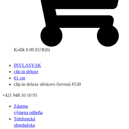
Košík
0.00 EUR
(0)
INVLASY.SK
clip in deluxe
61 cm
clip-in deluxe slivkovo červená #530
+421 948 10 10 95
Zdarma
výmena odtieňa
Telefonická
objednávka