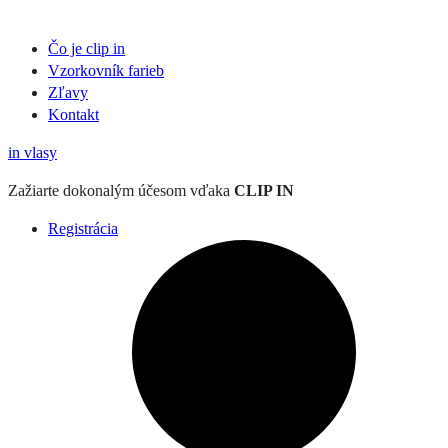
Čo je clip in
Vzorkovník
farieb
Zľavy
Kontakt
in
vlasy
Zažiarte
dokonalým účesom
vďaka
CLIP IN
Registrácia