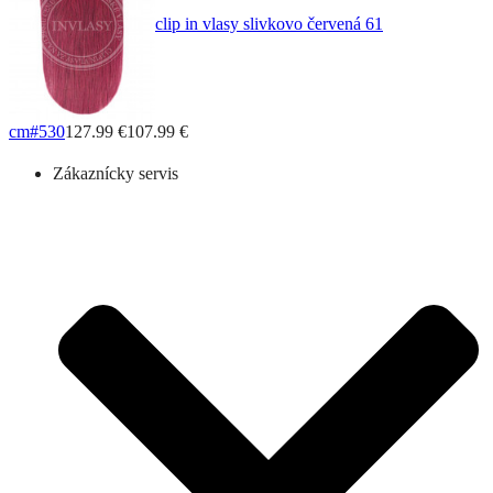
clip in vlasy slivkovo červená 61
cm
#530
127.99 €
107.99 €
Zákaznícky servis