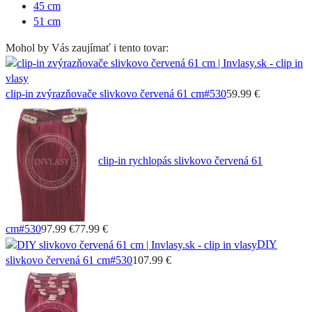
45 cm
51 cm
Mohol by Vás zaujímať i tento tovar:
clip-in zvýrazňovače slivkovo červená 61 cm
#530
59.99 €
clip-in rychlopás slivkovo červená 61
cm
#530
97.99 €
77.99 €
DIY
slivkovo červená 61 cm
#530
107.99 €