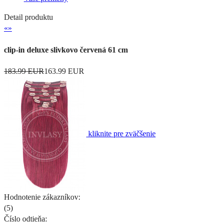
Detail produktu
«
»
clip-in deluxe slivkovo červená 61 cm
183.99 EUR
163.99 EUR
kliknite pre zväčšenie
Hodnotenie zákazníkov:
(
5
)
Číslo odtieňa: