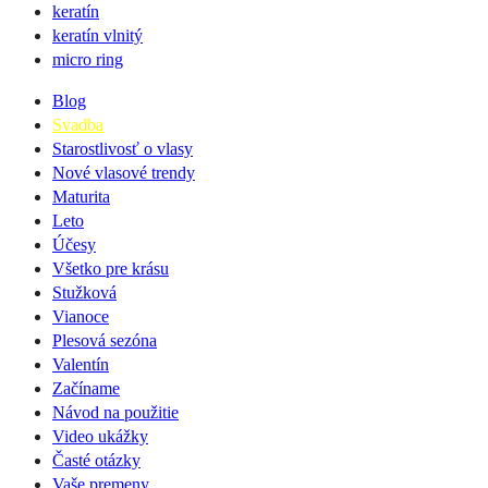
keratín
keratín vlnitý
micro ring
Blog
Svadba
Starostlivosť o vlasy
Nové vlasové trendy
Maturita
Leto
Účesy
Všetko pre krásu
Stužková
Vianoce
Plesová sezóna
Valentín
Začíname
Návod na použitie
Video ukážky
Časté otázky
Vaše premeny