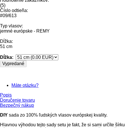
Hodnotenie zákazníkov:
(
5
)
Číslo odtieňa:
#09/613
Typ vlasov:
jemné európske - REMY
Dĺžka:
51 cm
Dĺžka:
Vypredané
Máte otázku?
Popis
Doručenie tovaru
Bezpečný nákup
DIY
sada zo 100% ľudských vlasov európskej kvality.
Hlavnou výhodou tejto sady setu je fakt, že si sami určíte šírku