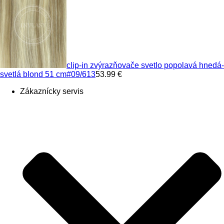
clip-in zvýrazňovače svetlo popolavá hnedá-
svetlá blond 51 cm
#09/613
53.99 €
Zákaznícky servis