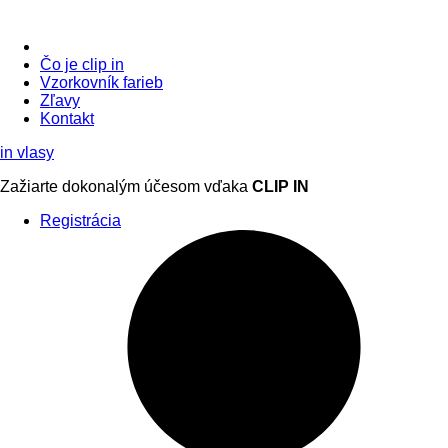
Čo je clip in
Vzorkovník
farieb
Zľavy
Kontakt
in
vlasy
Zažiarte
dokonalým účesom
vďaka
CLIP IN
Registrácia