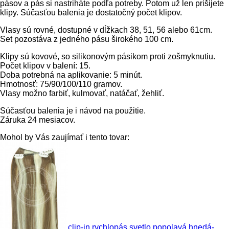
pásov a pás si nastriháte podľa potreby. Potom už len prišijete
klipy. Súčasťou balenia je dostatočný počet klipov.
Vlasy sú rovné, dostupné v dĺžkach 38, 51, 56 alebo 61cm.
Set pozostáva z jedného pásu širokého 100 cm.
Klipy sú kovové, so silikonovým pásikom proti zošmyknutiu.
Počet klipov v balení: 15.
Doba potrebná na aplikovanie: 5 minút.
Hmotnosť: 75/90/100/110 gramov.
Vlasy možno farbiť, kulmovať, natáčať, žehliť.
Súčasťou balenia je i návod na použitie.
Záruka 24 mesiacov.
Mohol by Vás zaujímať i tento tovar:
clip-in rychlopás svetlo popolavá hnedá-