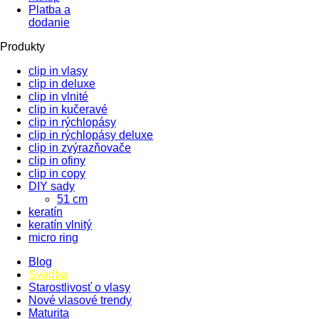
Platba a
dodanie
Produkty
clip in vlasy
clip in deluxe
clip in vlnité
clip in kučeravé
clip in rýchlopásy
clip in rýchlopásy deluxe
clip in zvýrazňovače
clip in ofiny
clip in copy
DIY sady
51 cm
keratín
keratín vlnitý
micro ring
Blog
Svadba
Starostlivosť o vlasy
Nové vlasové trendy
Maturita