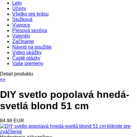
Leto
Účesy
Všetko pre krásu
Stužková
Vianoce
Plesová sezóna
Valentín
Začíname
Návod na použitie
Video ukážky
Časté otázky
Vaše premeny
Detail produktu
«
»
DIY svetlo popolavá hnedá-
svetlá blond 51 cm
84.99 EUR
kliknite pre
zväčšenie