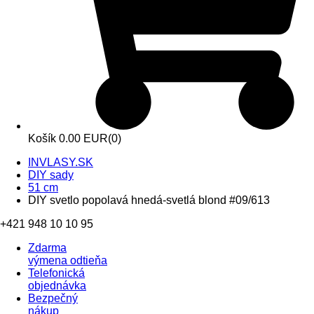
Košík
0.00 EUR
(0)
INVLASY.SK
DIY sady
51 cm
DIY svetlo popolavá hnedá-svetlá blond #09/613
+421 948 10 10 95
Zdarma
výmena odtieňa
Telefonická
objednávka
Bezpečný
nákup