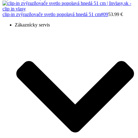
clip-in zvýrazňovače svetlo popolavá hnedá 51 cm
#09
53.99 €
Zákaznícky servis