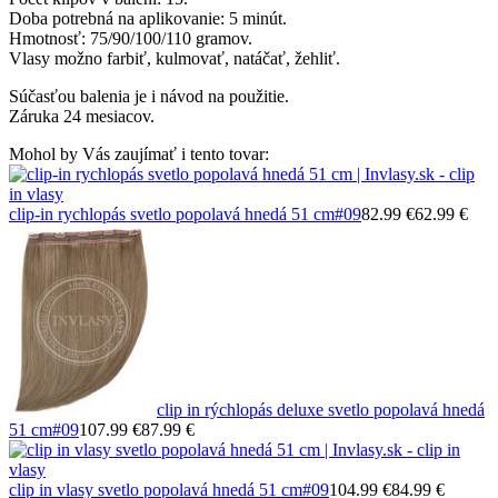
Doba potrebná na aplikovanie: 5 minút.
Hmotnosť: 75/90/100/110 gramov.
Vlasy možno farbiť, kulmovať, natáčať, žehliť.
Súčasťou balenia je i návod na použitie.
Záruka 24 mesiacov.
Mohol by Vás zaujímať i tento tovar:
clip-in rychlopás svetlo popolavá hnedá 51 cm
#09
82.99 €
62.99 €
clip in rýchlopás deluxe svetlo popolavá hnedá
51 cm
#09
107.99 €
87.99 €
clip in vlasy svetlo popolavá hnedá 51 cm
#09
104.99 €
84.99 €