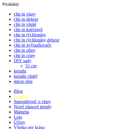
Produkty
clip in vlasy
clip in deluxe
clip in vlnité
clip in kučeravé
clip in rýchlopásy
clip in rýchlopásy deluxe
clip in zvýrazňovače
clip in ofiny
clip in copy
DIY sady
51 cm
keratín
keratín vlnitý
micro ring
Blog
Svadba
Starostlivosť o vlasy
Nové vlasové trendy
Maturita
Leto
Účesy
Všetko pre krásu