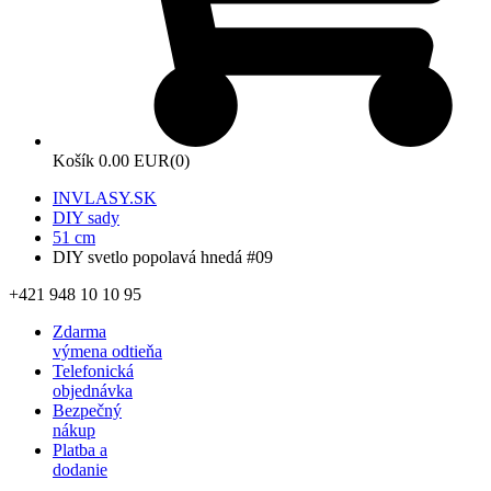
Košík
0.00 EUR
(0)
INVLASY.SK
DIY sady
51 cm
DIY svetlo popolavá hnedá #09
+421 948 10 10 95
Zdarma
výmena odtieňa
Telefonická
objednávka
Bezpečný
nákup
Platba a
dodanie