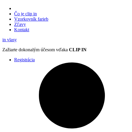
Čo je clip in
Vzorkovník
farieb
Zľavy
Kontakt
in
vlasy
Zažiarte
dokonalým účesom
vďaka
CLIP IN
Registrácia