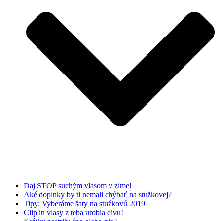
Daj STOP suchým vlasom v zime!
Aké doplnky by ti nemali chýbať na stužkovej?
Tipy: Vyberáme šaty na stužkovú 2019
Clip in vlasy z teba urobia divu!