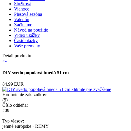
Stužková
Vianoce
Plesová sezóna
Valentín
Začíname
Návod na použitie
Video ukážky
Časté otázky
Vaše premeny
Detail produktu
«
»
DIY svetlo popolavá hnedá 51 cm
84.99 EUR
kliknite pre zväčšenie
Hodnotenie zákazníkov:
(
5
)
Číslo odtieňa:
#09
Typ vlasov:
jemné európske - REMY