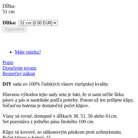
Dĺžka:
51 cm
Dĺžka:
Vypredané
Máte otázku?
Popis
Doručenie tovaru
Bezpečný nákup
DIY
sada zo 100% ľudských vlasov európskej kvality.
Hlavnou výhodou tejto sady setu je fakt, že si sami určíte šírku
pásov a pás si nastriháte podľa potreby. Potom už len prišijete klipy.
Súčasťou balenia je dostatočný počet klipov.
Vlasy sú rovné, dostupné v dĺžkach 38, 51, 56 alebo 61cm.
Set pozostáva z jedného pásu širokého 100 cm.
Klipy sú kovové, so silikonovým pásikom proti zošmyknutiu.
Počet klipov v balení: 15.