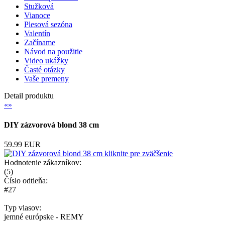
Stužková
Vianoce
Plesová sezóna
Valentín
Začíname
Návod na použitie
Video ukážky
Časté otázky
Vaše premeny
Detail produktu
«
»
DIY zázvorová blond 38 cm
59.99 EUR
kliknite pre zväčšenie
Hodnotenie zákazníkov:
(
5
)
Číslo odtieňa:
#27
Typ vlasov:
jemné európske - REMY