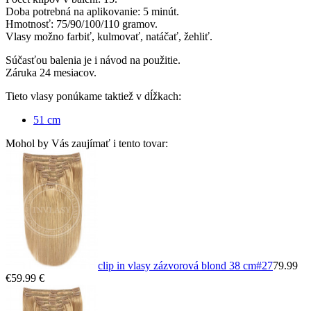
Doba potrebná na aplikovanie: 5 minút.
Hmotnosť: 75/90/100/110 gramov.
Vlasy možno farbiť, kulmovať, natáčať, žehliť.
Súčasťou balenia je i návod na použitie.
Záruka 24 mesiacov.
Tieto vlasy ponúkame taktiež v dĺžkach:
51 cm
Mohol by Vás zaujímať i tento tovar:
clip in vlasy zázvorová blond 38 cm
#27
79.99
€
59.99 €