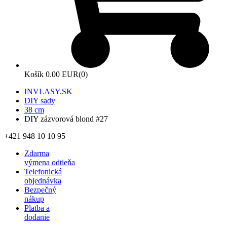
Košík
0.00 EUR
(0)
INVLASY.SK
DIY sady
38 cm
DIY zázvorová blond #27
+421 948 10 10 95
Zdarma
výmena odtieňa
Telefonická
objednávka
Bezpečný
nákup
Platba a
dodanie