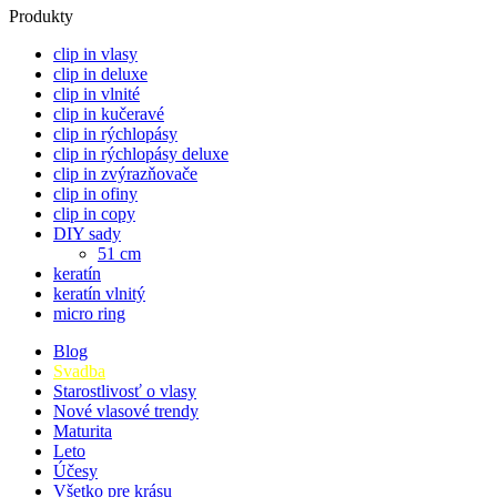
Produkty
clip in vlasy
clip in deluxe
clip in vlnité
clip in kučeravé
clip in rýchlopásy
clip in rýchlopásy deluxe
clip in zvýrazňovače
clip in ofiny
clip in copy
DIY sady
51 cm
keratín
keratín vlnitý
micro ring
Blog
Svadba
Starostlivosť o vlasy
Nové vlasové trendy
Maturita
Leto
Účesy
Všetko pre krásu