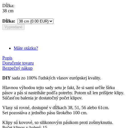
Dĺžka:
38 cm
Dĺžka:
Vypredané
Máte otázku?
Popis
Doručenie tovaru
Bezpečný nákup
DIY
sada zo 100% ľudských vlasov európskej kvality.
Hlavnou výhodou tejto sady setu je fakt, že si sami určíte šírku
pásov a pás si nastriháte podľa potreby. Potom už len prišijete klipy.
Súčasťou balenia je dostatočný počet klipov.
Vlasy sú rovné, dostupné v dĺžkach 38, 51, 56 alebo 61cm.
Set pozostáva z jedného pásu širokého 100 cm.
Klipy sú kovové, so silikonovým pásikom proti zošmyknutiu.
Počet klipov v balení: 15.