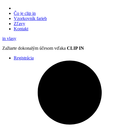
Čo je clip in
Vzorkovník
farieb
Zľavy
Kontakt
in
vlasy
Zažiarte
dokonalým účesom
vďaka
CLIP IN
Registrácia