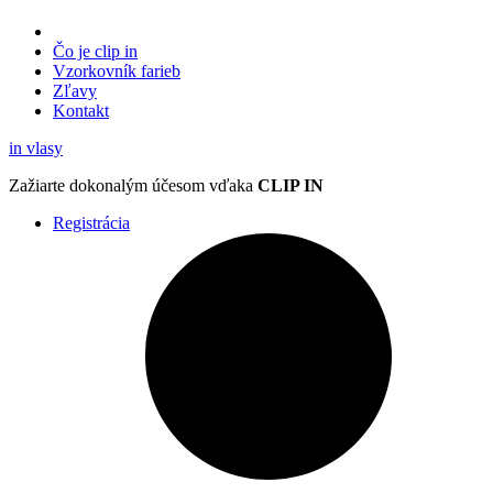
Čo je clip in
Vzorkovník
farieb
Zľavy
Kontakt
in
vlasy
Zažiarte
dokonalým účesom
vďaka
CLIP IN
Registrácia