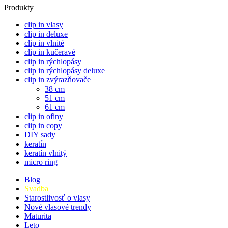
Produkty
clip in vlasy
clip in deluxe
clip in vlnité
clip in kučeravé
clip in rýchlopásy
clip in rýchlopásy deluxe
clip in zvýrazňovače
38 cm
51 cm
61 cm
clip in ofiny
clip in copy
DIY sady
keratín
keratín vlnitý
micro ring
Blog
Svadba
Starostlivosť o vlasy
Nové vlasové trendy
Maturita
Leto