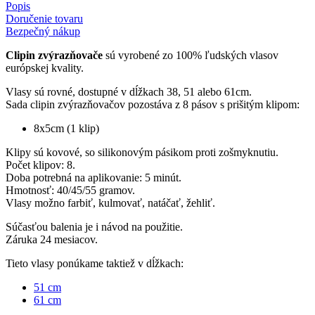
Popis
Doručenie tovaru
Bezpečný nákup
Clipin zvýrazňovače
sú vyrobené zo 100% ľudských vlasov
európskej kvality.
Vlasy sú rovné, dostupné v dĺžkach 38, 51 alebo 61cm.
Sada clipin zvýrazňovačov pozostáva z 8 pásov s prišitým klipom:
8x5cm (1 klip)
Klipy sú kovové, so silikonovým pásikom proti zošmyknutiu.
Počet klipov: 8.
Doba potrebná na aplikovanie: 5 minút.
Hmotnosť: 40/45/55 gramov.
Vlasy možno farbiť, kulmovať, natáčať, žehliť.
Súčasťou balenia je i návod na použitie.
Záruka 24 mesiacov.
Tieto vlasy ponúkame taktiež v dĺžkach:
51 cm
61 cm