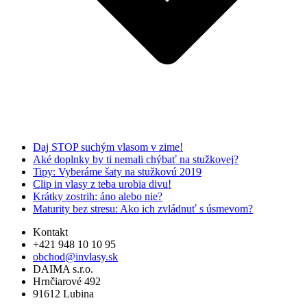
Daj STOP suchým vlasom v zime!
Aké doplnky by ti nemali chýbať na stužkovej?
Tipy: Vyberáme šaty na stužkovú 2019
Clip in vlasy z teba urobia divu!
Krátky zostrih: áno alebo nie?
Maturity bez stresu: Ako ich zvládnuť s úsmevom?
Kontakt
+421 948 10 10 95
obchod@invlasy.sk
DAIMA s.r.o.
Hrnčiarové 492
91612 Lubina