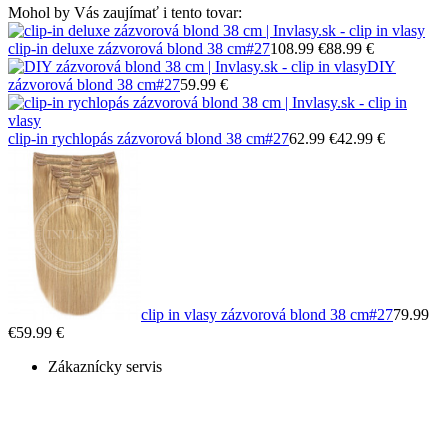
Mohol by Vás zaujímať i tento tovar:
clip-in deluxe zázvorová blond 38 cm
#27
108.99 €
88.99 €
DIY
zázvorová blond 38 cm
#27
59.99 €
clip-in rychlopás zázvorová blond 38 cm
#27
62.99 €
42.99 €
clip in vlasy zázvorová blond 38 cm
#27
79.99
€
59.99 €
Zákaznícky servis