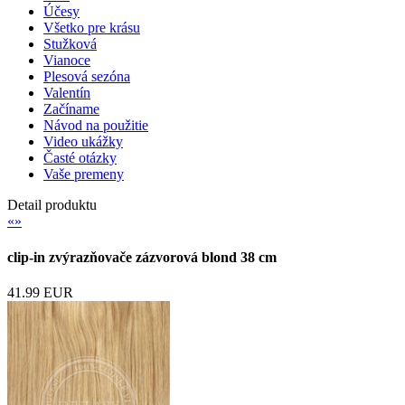
Účesy
Všetko pre krásu
Stužková
Vianoce
Plesová sezóna
Valentín
Začíname
Návod na použitie
Video ukážky
Časté otázky
Vaše premeny
Detail produktu
«
»
clip-in zvýrazňovače zázvorová blond 38 cm
41.99 EUR