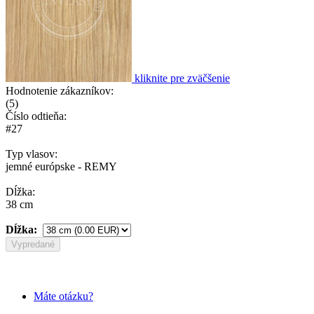
kliknite pre zväčšenie
Hodnotenie zákazníkov:
(
5
)
Číslo odtieňa:
#27
Typ vlasov:
jemné európske - REMY
Dĺžka:
38 cm
Dĺžka:
Vypredané
Máte otázku?