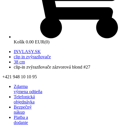
Košík
0.00 EUR
(0)
INVLASY.SK
clip in zvýrazňovače
38 cm
clip-in zvýrazňovače zázvorová blond #27
+421 948 10 10 95
Zdarma
výmena odtieňa
Telefonická
objednávka
Bezpečný
nákup
Platba a
dodanie