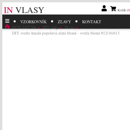
IN
VLASY
Košík
(0
VZORKOVNÍK
ZĽAVY
KONTAKT
INVLASY.SK
DIY sady
38 cm
DIY svetlo hnedá popolavá-zlatá blond - svetlá blond #12/16/613