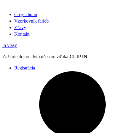
Čo je clip in
Vzorkovník
farieb
Zľavy
Kontakt
in
vlasy
Zažiarte
dokonalým účesom
vďaka
CLIP IN
Registrácia