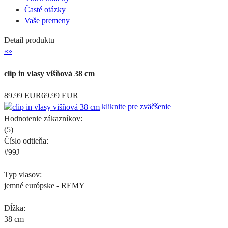
Časté otázky
Vaše premeny
Detail produktu
«
»
clip in vlasy višňová 38 cm
89.99 EUR
69.99 EUR
kliknite pre zväčšenie
Hodnotenie zákazníkov:
(
5
)
Číslo odtieňa:
#99J
Typ vlasov:
jemné európske - REMY
Dĺžka:
38 cm