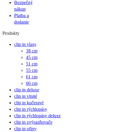
Bezpečný
nákup
Platba a
dodanie
Produkty
clip in vlasy
38 cm
45 cm
51 cm
55 cm
61 cm
66 cm
clip in deluxe
clip in vlnité
clip in kučeravé
clip in rýchlopásy
clip in rýchlopásy deluxe
clip in zvýrazňovače
clip in ofiny