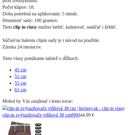
proti zošmyknutiu.
Počet klipov: 18.
Doba potrebná na aplikovanie: 5 minút.
Hmotnosť sady: 100 gramov.
Tieto
clip in vlasy
možno farbiť, kulmovať, natáčať i žehliť.
Súčasťou balenia clipin sady je i návod na použitie.
Záruka 24 mesiacov.
Tieto vlasy ponúkame taktiež v dĺžkach:
45 cm
51 cm
55 cm
61 cm
Mohol by Vás zaujímať i tento tovar:
clip-in zvýrazňovače višňová 38 cm
#99J
44.99 €