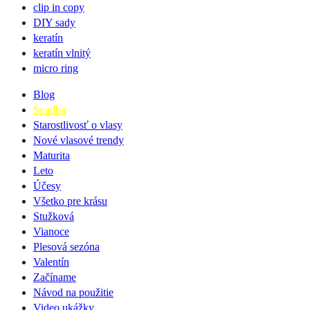
clip in copy
DIY sady
keratín
keratín vlnitý
micro ring
Blog
Svadba
Starostlivosť o vlasy
Nové vlasové trendy
Maturita
Leto
Účesy
Všetko pre krásu
Stužková
Vianoce
Plesová sezóna
Valentín
Začíname
Návod na použitie
Video ukážky