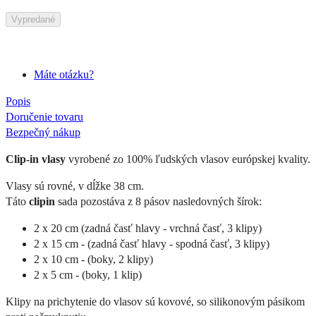
Vypredané
Máte otázku?
Popis
Doručenie tovaru
Bezpečný nákup
Clip-in vlasy
vyrobené zo 100% ľudských vlasov európskej kvality.
Vlasy sú rovné, v dĺžke 38 cm.
Táto
clipin
sada pozostáva z 8 pásov nasledovných šírok:
2 x 20 cm (zadná časť hlavy - vrchná časť, 3 klipy)
2 x 15 cm - (zadná časť hlavy - spodná časť, 3 klipy)
2 x 10 cm - (boky, 2 klipy)
2 x 5 cm - (boky, 1 klip)
Klipy na prichytenie do vlasov sú kovové, so silikonovým pásikom