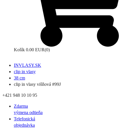
Košík
0.00 EUR
(0)
INVLASY.SK
clip in vlasy
38 cm
clip in vlasy višňová #99J
+421 948 10 10 95
Zdarma
výmena odtieňa
Telefonická
objednávka