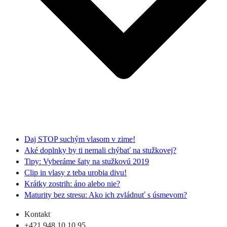
Daj STOP suchým vlasom v zime!
Aké doplnky by ti nemali chýbať na stužkovej?
Tipy: Vyberáme šaty na stužkovú 2019
Clip in vlasy z teba urobia divu!
Krátky zostrih: áno alebo nie?
Maturity bez stresu: Ako ich zvládnuť s úsmevom?
Kontakt
+421 948 10 10 95