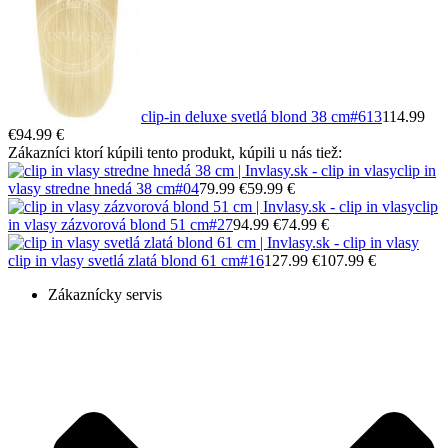
clip-in deluxe svetlá blond 38 cm
#613
114.99
€
94.99 €
Zákazníci ktorí kúpili tento produkt, kúpili u nás tiež:
clip in
vlasy stredne hnedá 38 cm
#04
79.99 €
59.99 €
clip
in vlasy zázvorová blond 51 cm
#27
94.99 €
74.99 €
clip in vlasy svetlá zlatá blond 61 cm
#16
127.99 €
107.99 €
Zákaznícky servis