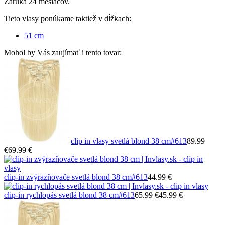
Záruka 24 mesiacov.
Tieto vlasy ponúkame taktiež v dĺžkach:
51 cm
Mohol by Vás zaujímať i tento tovar:
clip in vlasy svetlá blond 38 cm
#613
89.99
€
69.99 €
clip-in zvýrazňovače svetlá blond 38 cm
#613
44.99 €
clip-in rychlopás svetlá blond 38 cm
#613
65.99 €
45.99 €