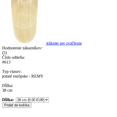
kliknite pre zväčšenie
Hodnotenie zákazníkov:
(
5
)
Číslo odtieňa:
#613
Typ vlasov:
jemné európske - REMY
Dĺžka:
38 cm
Dĺžka:
Pridať do košíka