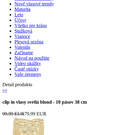
Nové vlasové trendy
Maturita
Leto
Účesy
Všetko pre krásu
Stužková
Vianoce
Plesová sezóna
Valentín
Začíname
Návod na použitie
Video ukážky
Časté otázky
Vaše premeny
Detail produktu
«
»
clip in vlasy svetlá blond - 10 pásov 38 cm
99.99 EUR
79.99 EUR