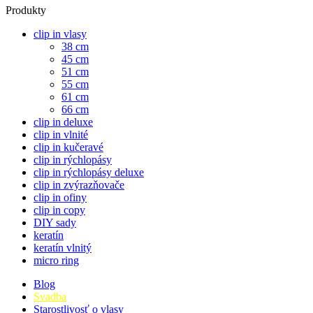
Produkty
clip in vlasy
38 cm
45 cm
51 cm
55 cm
61 cm
66 cm
clip in deluxe
clip in vlnité
clip in kučeravé
clip in rýchlopásy
clip in rýchlopásy deluxe
clip in zvýrazňovače
clip in ofiny
clip in copy
DIY sady
keratín
keratín vlnitý
micro ring
Blog
Svadba
Starostlivosť o vlasy