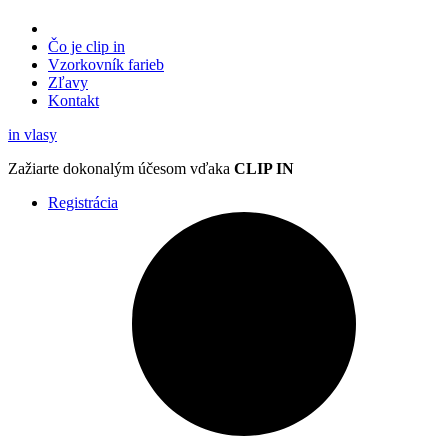
Čo je clip in
Vzorkovník
farieb
Zľavy
Kontakt
in
vlasy
Zažiarte
dokonalým účesom
vďaka
CLIP IN
Registrácia