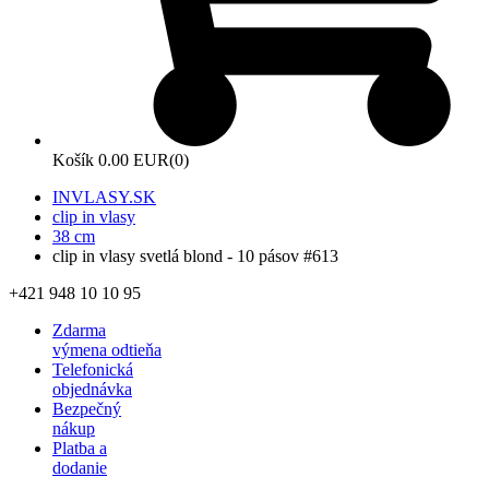
Košík
0.00 EUR
(0)
INVLASY.SK
clip in vlasy
38 cm
clip in vlasy svetlá blond - 10 pásov #613
+421 948 10 10 95
Zdarma
výmena odtieňa
Telefonická
objednávka
Bezpečný
nákup
Platba a
dodanie