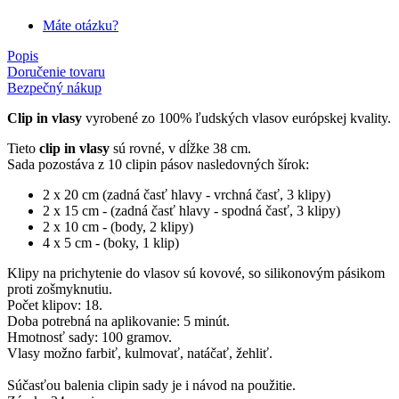
Máte otázku?
Popis
Doručenie tovaru
Bezpečný nákup
Clip in vlasy
vyrobené zo 100% ľudských vlasov európskej kvality.
Tieto
clip in vlasy
sú rovné, v dĺžke 38 cm.
Sada pozostáva z 10 clipin pásov nasledovných šírok:
2 x 20 cm (zadná časť hlavy - vrchná časť, 3 klipy)
2 x 15 cm - (zadná časť hlavy - spodná časť, 3 klipy)
2 x 10 cm - (body, 2 klipy)
4 x 5 cm - (boky, 1 klip)
Klipy na prichytenie do vlasov sú kovové, so silikonovým pásikom
proti zošmyknutiu.
Počet klipov: 18.
Doba potrebná na aplikovanie: 5 minút.
Hmotnosť sady: 100 gramov.
Vlasy možno farbiť, kulmovať, natáčať, žehliť.
Súčasťou balenia clipin sady je i návod na použitie.