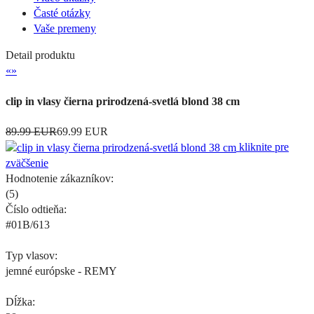
Časté otázky
Vaše premeny
Detail produktu
«
»
clip in vlasy čierna prirodzená-svetlá blond 38 cm
89.99 EUR
69.99 EUR
kliknite pre
zväčšenie
Hodnotenie zákazníkov:
(
5
)
Číslo odtieňa:
#01B/613
Typ vlasov:
jemné európske - REMY
Dĺžka: