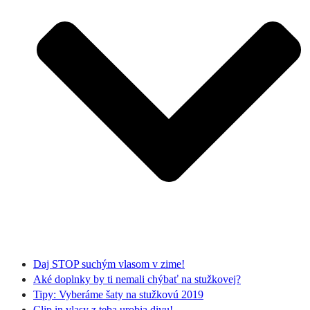
Daj STOP suchým vlasom v zime!
Aké doplnky by ti nemali chýbať na stužkovej?
Tipy: Vyberáme šaty na stužkovú 2019
Clip in vlasy z teba urobia divu!