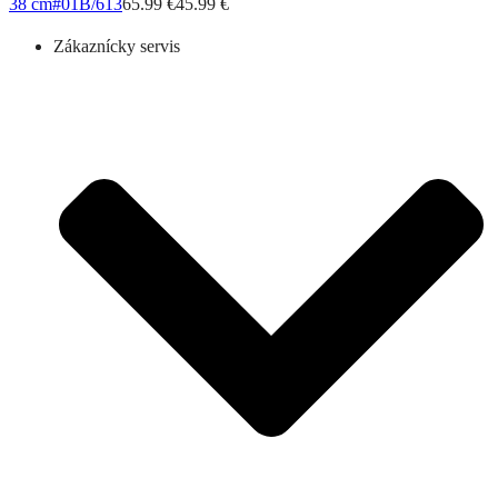
38 cm
#01B/613
65.99 €
45.99 €
Zákaznícky servis