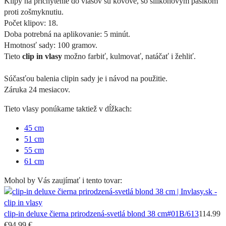
Klipy na prichytenie do vlasov sú kovové, so silikonovým pásikom
proti zošmyknutiu.
Počet klipov: 18.
Doba potrebná na aplikovanie: 5 minút.
Hmotnosť sady: 100 gramov.
Tieto
clip in vlasy
možno farbiť, kulmovať, natáčať i žehliť.
Súčasťou balenia clipin sady je i návod na použitie.
Záruka 24 mesiacov.
Tieto vlasy ponúkame taktiež v dĺžkach:
45 cm
51 cm
55 cm
61 cm
Mohol by Vás zaujímať i tento tovar:
clip-in deluxe čierna prirodzená-svetlá blond 38 cm
#01B/613
114.99
€
94.99 €