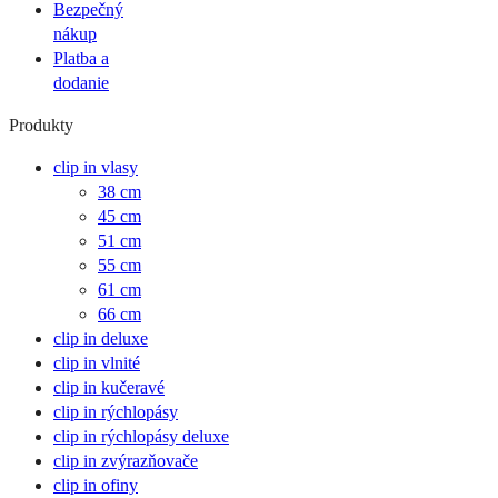
Bezpečný
nákup
Platba a
dodanie
Produkty
clip in vlasy
38 cm
45 cm
51 cm
55 cm
61 cm
66 cm
clip in deluxe
clip in vlnité
clip in kučeravé
clip in rýchlopásy
clip in rýchlopásy deluxe
clip in zvýrazňovače
clip in ofiny