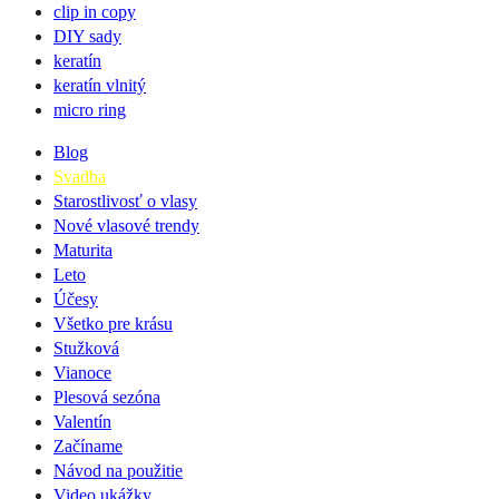
clip in copy
DIY sady
keratín
keratín vlnitý
micro ring
Blog
Svadba
Starostlivosť o vlasy
Nové vlasové trendy
Maturita
Leto
Účesy
Všetko pre krásu
Stužková
Vianoce
Plesová sezóna
Valentín
Začíname
Návod na použitie
Video ukážky