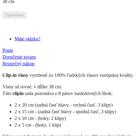
38 cm
Vypredané
Máte otázku?
Popis
Doručenie tovaru
Bezpečný nákup
Clip-in vlasy
vyrobené zo 100% ľudských vlasov európskej kvality.
Vlasy sú rovné, v dĺžke 38 cm.
Táto
clipin
sada pozostáva z 8 pásov nasledovných šírok:
2 x 20 cm (zadná časť hlavy - vrchná časť, 3 klipy)
2 x 15 cm - (zadná časť hlavy - spodná časť, 3 klipy)
2 x 10 cm - (boky, 2 klipy)
2 x 5 cm - (boky, 1 klip)