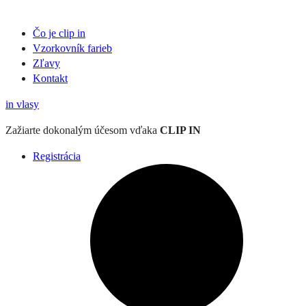
Čo je clip in
Vzorkovník
farieb
Zľavy
Kontakt
in
vlasy
Zažiarte
dokonalým účesom
vďaka
CLIP IN
Registrácia