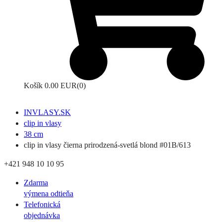
Košík
0.00 EUR
(0)
INVLASY.SK
clip in vlasy
38 cm
clip in vlasy čierna prirodzená-svetlá blond #01B/613
+421 948 10 10 95
Zdarma
výmena odtieňa
Telefonická
objednávka