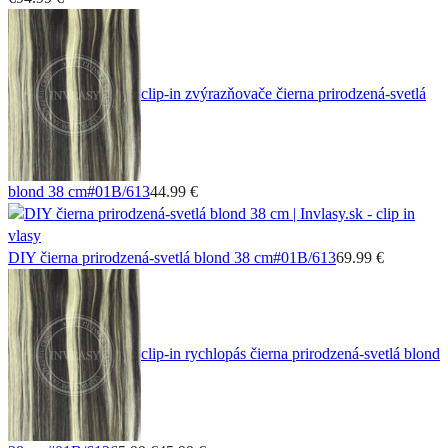
clip-in zvýrazňovače čierna prirodzená-svetlá
blond 38 cm
#01B/613
44.99 €
DIY čierna prirodzená-svetlá blond 38 cm
#01B/613
69.99 €
clip-in rychlopás čierna prirodzená-svetlá blond