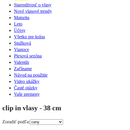
Starostlivosť o vlasy
Nové vlasové trendy
Maturita
Leto
Účesy
Všetko pre krásu
Stužková
Vianoce
Plesová sezóna
Valentín
Začíname
Návod na použitie
Video ukážky
Časté otázky
Vaše premeny
clip in vlasy - 38 cm
Zoradiť podľa: