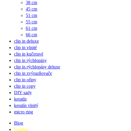
38 cm
45 cm
51 cm
55 cm
61 cm
66 cm
clip in deluxe
clip in vlnité
clip in kučeravé
clip in rýchlopásy
clip in rýchlopásy deluxe
clip in zvýrazňovače
clip in ofiny
clip in copy
DIY sady
keratín
keratín vlnitý
micro ring
Blog
Svadba