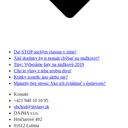
Daj STOP suchým vlasom v zime!
Aké doplnky by ti nemali chýbať na stužkovej?
Tipy: Vyberáme šaty na stužkovú 2019
Clip in vlasy z teba urobia divu!
Krátky zostrih: áno alebo nie?
Maturity bez stresu: Ako ich zvládnuť s úsmevom?
Kontakt
+421 948 10 10 95
obchod@invlasy.sk
DAIMA s.r.o.
Hrnčiarové 492
91612 Lubina