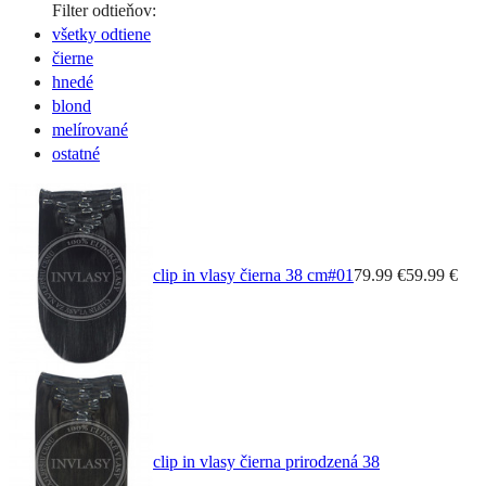
Filter odtieňov:
všetky odtiene
čierne
hnedé
blond
melírované
ostatné
clip in vlasy čierna 38 cm
#01
79.99 €
59.99 €
clip in vlasy čierna prirodzená 38