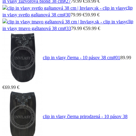
in vlasy zázvorová blond 38 cm
#27
79.99 €
59.99 €
clip
in vlasy svetlo gaštanová 38 cm
#30
79.99 €
59.99 €
clip
in vlasy tmavo gaštanová 38 cm
#33
79.99 €
59.99 €
clip in vlasy čierna - 10 pásov 38 cm
#01
89.99
€
69.99 €
clip in vlasy čierna prirodzená - 10 pásov 38