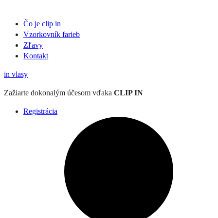
Čo je clip in
Vzorkovník
farieb
Zľavy
Kontakt
in
vlasy
Zažiarte
dokonalým účesom
vďaka
CLIP IN
Registrácia